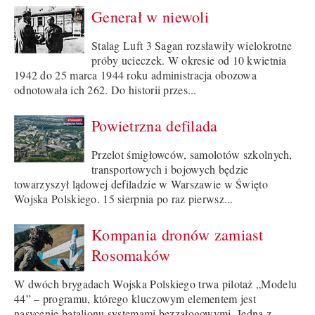
Generał w niewoli
Stalag Luft 3 Sagan rozsławiły wielokrotne
próby ucieczek. W okresie od 10 kwietnia
1942 do 25 marca 1944 roku administracja obozowa
odnotowała ich 262. Do historii przes...
Powietrzna defilada
Przelot śmigłowców, samolotów szkolnych,
transportowych i bojowych będzie
towarzyszył lądowej defiladzie w Warszawie w Święto
Wojska Polskiego. 15 sierpnia po raz pierwsz...
Kompania dronów zamiast
Rosomaków
W dwóch brygadach Wojska Polskiego trwa pilotaż „Modelu
44” – programu, którego kluczowym elementem jest
nasycenie batalionu systemami bezzałogowymi. Jedną z