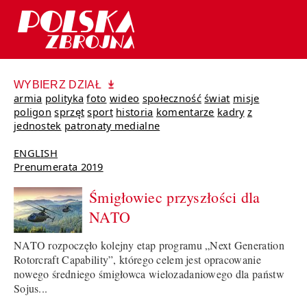
WYBIERZ DZIAŁ
armia
polityka
foto
wideo
społeczność
świat
misje
poligon
sprzęt
sport
historia
komentarze
kadry
z
jednostek
patronaty medialne
ENGLISH
Prenumerata 2019
Śmigłowiec przyszłości dla
NATO
NATO rozpoczęło kolejny etap programu „Next Generation
Rotorcraft Capability”, którego celem jest opracowanie
nowego średniego śmigłowca wielozadaniowego dla państw
Sojus...