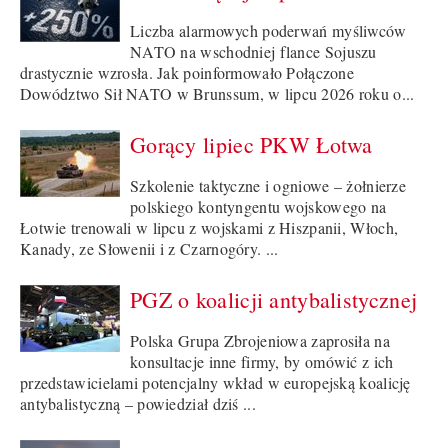
Liczba alarmowych poderwań myśliwców
NATO na wschodniej flance Sojuszu
drastycznie wzrosła. Jak poinformowało Połączone
Dowództwo Sił NATO w Brunssum, w lipcu 2026 roku o...
Gorący lipiec PKW Łotwa
Szkolenie taktyczne i ogniowe – żołnierze
polskiego kontyngentu wojskowego na
Łotwie trenowali w lipcu z wojskami z Hiszpanii, Włoch,
Kanady, ze Słowenii i z Czarnogóry. ...
PGZ o koalicji antybalistycznej
Polska Grupa Zbrojeniowa zaprosiła na
konsultacje inne firmy, by omówić z ich
przedstawicielami potencjalny wkład w europejską koalicję
antybalistyczną – powiedział dziś ...