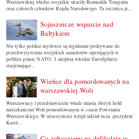
Warszawskiej władze rosyjskie straciły Romualda Traugutta
oraz czterech członków Rządu Narodowego. Ta rocznica je...
Sojusznicze wsparcie nad
Bałtykiem
Nie tylko polskie myśliwce są regularnie podrywane do
przechwytywania rosyjskich samolotów operujących w
pobliżu granic NATO. 3 sierpnia włoskie Eurofightery
stacjonujące...
Wieńce dla pomordowanych na
warszawskiej Woli
Warszawiacy i przedstawiciele władz miasta złożyli hołd
mieszkańcom Woli pomordowanym w czasie Powstania
Warszawskiego. W uroczystości wzięli udział m.in. prezydent
Karol...
Co zobaczymy na defiladzie w