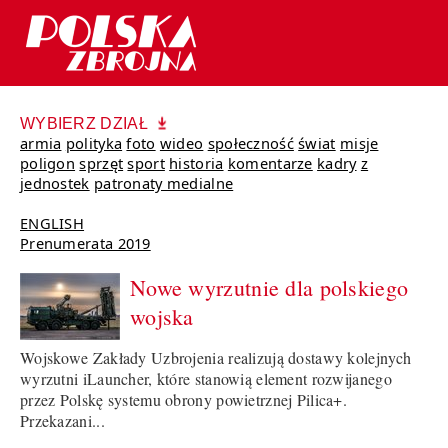
WYBIERZ DZIAŁ
armia
polityka
foto
wideo
społeczność
świat
misje
poligon
sprzęt
sport
historia
komentarze
kadry
z
jednostek
patronaty medialne
ENGLISH
Prenumerata 2019
Nowe wyrzutnie dla polskiego
wojska
Wojskowe Zakłady Uzbrojenia realizują dostawy kolejnych
wyrzutni iLauncher, które stanowią element rozwijanego
przez Polskę systemu obrony powietrznej Pilica+.
Przekazani...