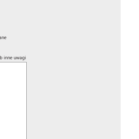
ane
ub inne uwagi