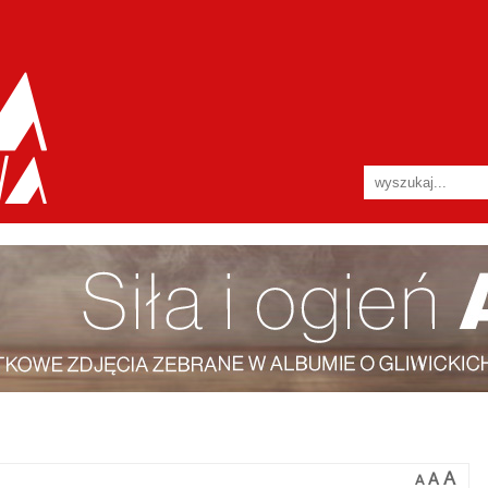
A
A
A