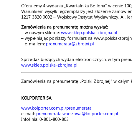
Oferujemy 4 wydania „Kwartalnika Bellona” w cenie 100,
Warunkiem wysyłki egzemplarzy jest złożenie zamówieni
1217 3820 0002 – Wojskowy Instytut Wydawniczy, Al. Je
Zamówienia na prenumeratę można wysłać:
– w naszym sklepie:
www.sklep.polska-zbrojna.pl
– wypełniając poniższy formularz na www.polska-zbrojn
– e-mailem:
prenumerata@zbrojni.pl
Sprzedaż bieżących wydań elektronicznych, w tym prenu
www.sklep.polska-zbrojna.pl
Zamówienia na prenumeratę „Polski Zbrojnej” w całym k
KOLPORTER SA
www.kolporter.com.pl/prenumerata
e-mail:
prenumerata.warszawa@kolporter.com.pl
Infolinia: 0-801-800-803