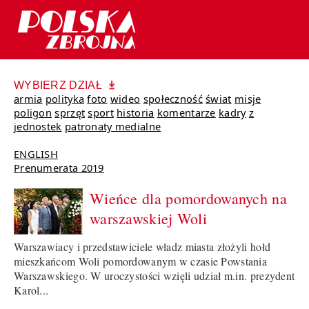
WYBIERZ DZIAŁ
armia
polityka
foto
wideo
społeczność
świat
misje
poligon
sprzęt
sport
historia
komentarze
kadry
z
jednostek
patronaty medialne
ENGLISH
Prenumerata 2019
Wieńce dla pomordowanych na
warszawskiej Woli
Warszawiacy i przedstawiciele władz miasta złożyli hołd
mieszkańcom Woli pomordowanym w czasie Powstania
Warszawskiego. W uroczystości wzięli udział m.in. prezydent
Karol...