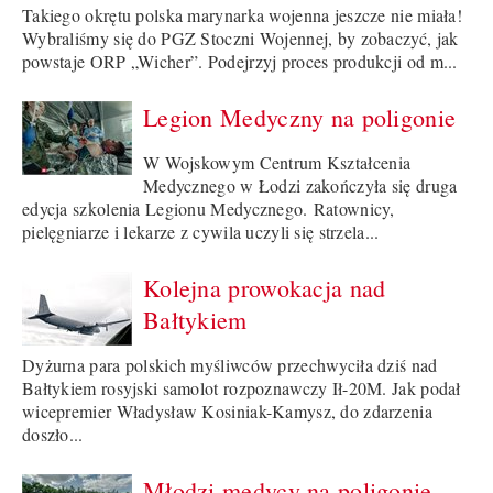
Takiego okrętu polska marynarka wojenna jeszcze nie miała!
Wybraliśmy się do PGZ Stoczni Wojennej, by zobaczyć, jak
powstaje ORP „Wicher”. Podejrzyj proces produkcji od m...
Legion Medyczny na poligonie
W Wojskowym Centrum Kształcenia
Medycznego w Łodzi zakończyła się druga
edycja szkolenia Legionu Medycznego. Ratownicy,
pielęgniarze i lekarze z cywila uczyli się strzela...
Kolejna prowokacja nad
Bałtykiem
Dyżurna para polskich myśliwców przechwyciła dziś nad
Bałtykiem rosyjski samolot rozpoznawczy Ił-20M. Jak podał
wicepremier Władysław Kosiniak-Kamysz, do zdarzenia
doszło...
Młodzi medycy na poligonie