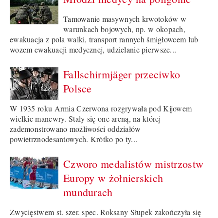
Tamowanie masywnych krwotoków w
warunkach bojowych, np. w okopach,
ewakuacja z pola walki, transport rannych śmigłowcem lub
wozem ewakuacji medycznej, udzielanie pierwsze...
Fallschirmjäger przeciwko
Polsce
W 1935 roku Armia Czerwona rozgrywała pod Kijowem
wielkie manewry. Stały się one areną, na której
zademonstrowano możliwości oddziałów
powietrznodesantowych. Krótko po ty...
Czworo medalistów mistrzostw
Europy w żołnierskich
mundurach
Zwycięstwem st. szer. spec. Roksany Słupek zakończyła się