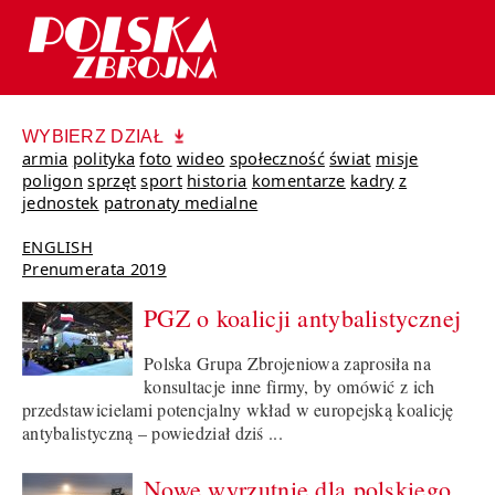
WYBIERZ DZIAŁ
armia
polityka
foto
wideo
społeczność
świat
misje
poligon
sprzęt
sport
historia
komentarze
kadry
z
jednostek
patronaty medialne
ENGLISH
Prenumerata 2019
PGZ o koalicji antybalistycznej
Polska Grupa Zbrojeniowa zaprosiła na
konsultacje inne firmy, by omówić z ich
przedstawicielami potencjalny wkład w europejską koalicję
antybalistyczną – powiedział dziś ...
Nowe wyrzutnie dla polskiego