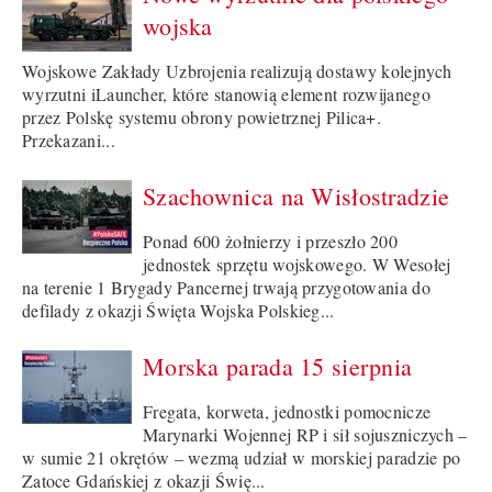
wojska
Wojskowe Zakłady Uzbrojenia realizują dostawy kolejnych
wyrzutni iLauncher, które stanowią element rozwijanego
przez Polskę systemu obrony powietrznej Pilica+.
Przekazani...
Szachownica na Wisłostradzie
Ponad 600 żołnierzy i przeszło 200
jednostek sprzętu wojskowego. W Wesołej
na terenie 1 Brygady Pancernej trwają przygotowania do
defilady z okazji Święta Wojska Polskieg...
Morska parada 15 sierpnia
Fregata, korweta, jednostki pomocnicze
Marynarki Wojennej RP i sił sojuszniczych –
w sumie 21 okrętów – wezmą udział w morskiej paradzie po
Zatoce Gdańskiej z okazji Świę...