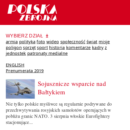
WYBIERZ DZIAŁ
armia
polityka
foto
wideo
społeczność
świat
misje
poligon
sprzęt
sport
historia
komentarze
kadry
z
jednostek
patronaty medialne
ENGLISH
Prenumerata 2019
Sojusznicze wsparcie nad
Bałtykiem
Nie tylko polskie myśliwce są regularnie podrywane do
przechwytywania rosyjskich samolotów operujących w
pobliżu granic NATO. 3 sierpnia włoskie Eurofightery
stacjonujące...