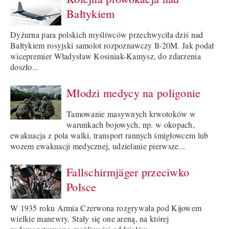
Bałtykiem
Dyżurna para polskich myśliwców przechwyciła dziś nad
Bałtykiem rosyjski samolot rozpoznawczy Ił-20M. Jak podał
wicepremier Władysław Kosiniak-Kamysz, do zdarzenia
doszło...
Młodzi medycy na poligonie
Tamowanie masywnych krwotoków w
warunkach bojowych, np. w okopach,
ewakuacja z pola walki, transport rannych śmigłowcem lub
wozem ewakuacji medycznej, udzielanie pierwsze...
Fallschirmjäger przeciwko
Polsce
W 1935 roku Armia Czerwona rozgrywała pod Kijowem
wielkie manewry. Stały się one areną, na której