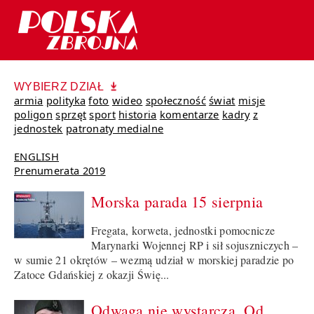
WYBIERZ DZIAŁ
armia
polityka
foto
wideo
społeczność
świat
misje
poligon
sprzęt
sport
historia
komentarze
kadry
z
jednostek
patronaty medialne
ENGLISH
Prenumerata 2019
Morska parada 15 sierpnia
Fregata, korweta, jednostki pomocnicze
Marynarki Wojennej RP i sił sojuszniczych –
w sumie 21 okrętów – wezmą udział w morskiej paradzie po
Zatoce Gdańskiej z okazji Świę...
Odwaga nie wystarcza. Od