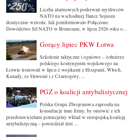
Liczba alarmowych poderwań myśliwców
NATO na wschodniej flance Sojuszu
drastycznie wzrosła. Jak poinformowało Połączone
Dowództwo Sił NATO w Brunssum, w lipcu 2026 roku o...
Gorący lipiec PKW Łotwa
Szkolenie taktyczne i ogniowe – żołnierze
polskiego kontyngentu wojskowego na
Łotwie trenowali w lipcu z wojskami z Hiszpanii, Włoch,
Kanady, ze Słowenii i z Czarnogóry. ...
PGZ o koalicji antybalistycznej
Polska Grupa Zbrojeniowa zaprosiła na
konsultacje inne firmy, by omówić z ich
przedstawicielami potencjalny wkład w europejską koalicję
antybalistyczną – powiedział dziś ...