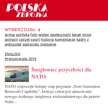
WYBIERZ DZIAŁ
armia
polityka
foto
wideo
społeczność
świat
misje
poligon
sprzęt
sport
historia
komentarze
kadry
z
jednostek
patronaty medialne
ENGLISH
Prenumerata 2019
Śmigłowiec przyszłości dla
NATO
NATO rozpoczęło kolejny etap programu „Next Generation
Rotorcraft Capability”, którego celem jest opracowanie
nowego średniego śmigłowca wielozadaniowego dla państw
Sojus...