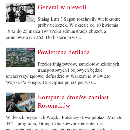
Generał w niewoli
Stalag Luft 3 Sagan rozsławiły wielokrotne
próby ucieczek. W okresie od 10 kwietnia
1942 do 25 marca 1944 roku administracja obozowa
odnotowała ich 262. Do historii przes...
Powietrzna defilada
Przelot śmigłowców, samolotów szkolnych,
transportowych i bojowych będzie
towarzyszył lądowej defiladzie w Warszawie w Święto
Wojska Polskiego. 15 sierpnia po raz pierwsz...
Kompania dronów zamiast
Rosomaków
W dwóch brygadach Wojska Polskiego trwa pilotaż „Modelu
44” – programu, którego kluczowym elementem jest
nasycenie batalionu systemami bezzałogowymi. Jedną z