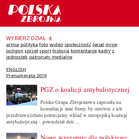
WYBIERZ DZIAŁ
armia
polityka
foto
wideo
społeczność
świat
misje
poligon
sprzęt
sport
historia
komentarze
kadry
z
jednostek
patronaty medialne
ENGLISH
Prenumerata 2019
PGZ o koalicji antybalistycznej
Polska Grupa Zbrojeniowa zaprosiła na
konsultacje inne firmy, by omówić z ich
przedstawicielami potencjalny wkład w europejską koalicję
antybalistyczną – powiedział dziś ...
Nowe wyrzutnie dla polskiego