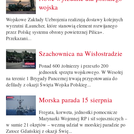
wojska
Wojskowe Zakłady Uzbrojenia realizują dostawy kolejnych
wyrzutni iLauncher, które stanowią element rozwijanego
przez Polskę systemu obrony powietrznej Pilica+.
Przekazani...
Szachownica na Wisłostradzie
Ponad 600 żołnierzy i przeszło 200
jednostek sprzętu wojskowego. W Wesołej
na terenie 1 Brygady Pancernej trwają przygotowania do
defilady z okazji Święta Wojska Polskieg...
Morska parada 15 sierpnia
Fregata, korweta, jednostki pomocnicze
Marynarki Wojennej RP i sił sojuszniczych –
w sumie 21 okrętów – wezmą udział w morskiej paradzie po
Zatoce Gdańskiej z okazji Świę...