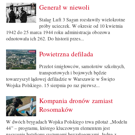
Generał w niewoli
Stalag Luft 3 Sagan rozsławiły wielokrotne
próby ucieczek. W okresie od 10 kwietnia
1942 do 25 marca 1944 roku administracja obozowa
odnotowała ich 262. Do historii przes...
Powietrzna defilada
Przelot śmigłowców, samolotów szkolnych,
transportowych i bojowych będzie
towarzyszył lądowej defiladzie w Warszawie w Święto
Wojska Polskiego. 15 sierpnia po raz pierwsz...
Kompania dronów zamiast
Rosomaków
W dwóch brygadach Wojska Polskiego trwa pilotaż „Modelu
44” – programu, którego kluczowym elementem jest
nasycenie batalionu systemami bezzałogowymi. Jedną z