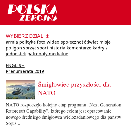
WYBIERZ DZIAŁ
armia
polityka
foto
wideo
społeczność
świat
misje
poligon
sprzęt
sport
historia
komentarze
kadry
z
jednostek
patronaty medialne
ENGLISH
Prenumerata 2019
Śmigłowiec przyszłości dla
NATO
NATO rozpoczęło kolejny etap programu „Next Generation
Rotorcraft Capability”, którego celem jest opracowanie
nowego średniego śmigłowca wielozadaniowego dla państw
Sojus...