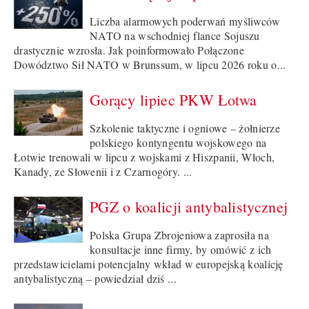
Liczba alarmowych poderwań myśliwców
NATO na wschodniej flance Sojuszu
drastycznie wzrosła. Jak poinformowało Połączone
Dowództwo Sił NATO w Brunssum, w lipcu 2026 roku o...
Gorący lipiec PKW Łotwa
Szkolenie taktyczne i ogniowe – żołnierze
polskiego kontyngentu wojskowego na
Łotwie trenowali w lipcu z wojskami z Hiszpanii, Włoch,
Kanady, ze Słowenii i z Czarnogóry. ...
PGZ o koalicji antybalistycznej
Polska Grupa Zbrojeniowa zaprosiła na
konsultacje inne firmy, by omówić z ich
przedstawicielami potencjalny wkład w europejską koalicję
antybalistyczną – powiedział dziś ...