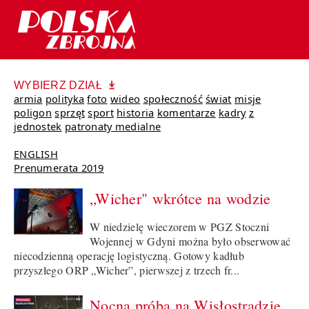
WYBIERZ DZIAŁ
armia
polityka
foto
wideo
społeczność
świat
misje
poligon
sprzęt
sport
historia
komentarze
kadry
z
jednostek
patronaty medialne
ENGLISH
Prenumerata 2019
„Wicher" wkrótce na wodzie
W niedzielę wieczorem w PGZ Stoczni
Wojennej w Gdyni można było obserwować
niecodzienną operację logistyczną. Gotowy kadłub
przyszłego ORP „Wicher”, pierwszej z trzech fr...
Nocna próba na Wisłostradzie