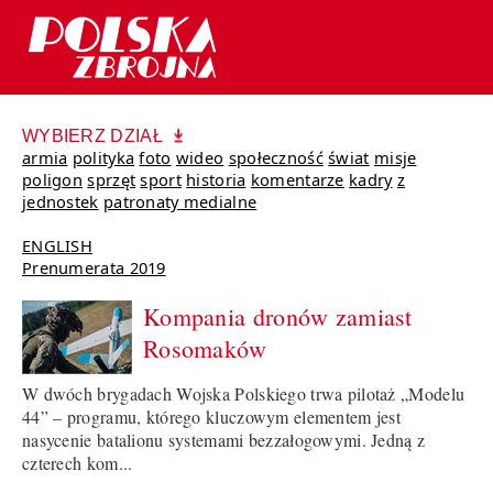
WYBIERZ DZIAŁ
armia
polityka
foto
wideo
społeczność
świat
misje
poligon
sprzęt
sport
historia
komentarze
kadry
z
jednostek
patronaty medialne
ENGLISH
Prenumerata 2019
Kompania dronów zamiast
Rosomaków
W dwóch brygadach Wojska Polskiego trwa pilotaż „Modelu
44” – programu, którego kluczowym elementem jest
nasycenie batalionu systemami bezzałogowymi. Jedną z
czterech kom...