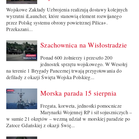
Wojskowe Zakłady Uzbrojenia realizują dostawy kolejnych
wyrzutni iLauncher, które stanowią element rozwijanego
przez Polskę systemu obrony powietrznej Pilica+.
Przekazani...
Szachownica na Wisłostradzie
Ponad 600 żołnierzy i przeszło 200
jednostek sprzętu wojskowego. W Wesołej
na terenie 1 Brygady Pancernej trwają przygotowania do
defilady z okazji Święta Wojska Polskieg...
Morska parada 15 sierpnia
Fregata, korweta, jednostki pomocnicze
Marynarki Wojennej RP i sił sojuszniczych –
w sumie 21 okrętów – wezmą udział w morskiej paradzie po
Zatoce Gdańskiej z okazji Świę...