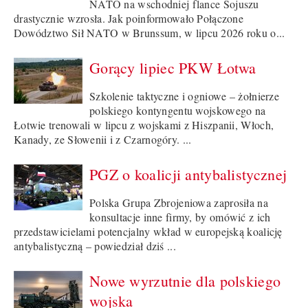
NATO na wschodniej flance Sojuszu
drastycznie wzrosła. Jak poinformowało Połączone
Dowództwo Sił NATO w Brunssum, w lipcu 2026 roku o...
Gorący lipiec PKW Łotwa
Szkolenie taktyczne i ogniowe – żołnierze
polskiego kontyngentu wojskowego na
Łotwie trenowali w lipcu z wojskami z Hiszpanii, Włoch,
Kanady, ze Słowenii i z Czarnogóry. ...
PGZ o koalicji antybalistycznej
Polska Grupa Zbrojeniowa zaprosiła na
konsultacje inne firmy, by omówić z ich
przedstawicielami potencjalny wkład w europejską koalicję
antybalistyczną – powiedział dziś ...
Nowe wyrzutnie dla polskiego
wojska