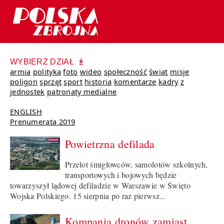
WYBIERZ DZIAŁ
armia
polityka
foto
wideo
społeczność
świat
misje
poligon
sprzęt
sport
historia
komentarze
kadry
z
jednostek
patronaty medialne
ENGLISH
Prenumerata 2019
Powietrzna defilada
Przelot śmigłowców, samolotów szkolnych,
transportowych i bojowych będzie
towarzyszył lądowej defiladzie w Warszawie w Święto
Wojska Polskiego. 15 sierpnia po raz pierwsz...
Kompania dronów zamiast