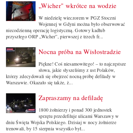
„Wicher" wkrótce na wodzie
W niedzielę wieczorem w PGZ Stoczni
Wojennej w Gdyni można było obserwować
niecodzienną operację logistyczną. Gotowy kadłub
przyszłego ORP „Wicher”, pierwszej z trzech fr...
Nocna próba na Wisłostradzie
Piękne! Coś niesamowitego! – to najczęstsze
słowa, jakie słyszeliśmy z ust Polaków,
którzy zdecydowali się obejrzeć nocną próbę defilady w
Warszawie. Okazało się także, ż...
Zapraszamy na defiladę
1800 żołnierzy i ponad 300 jednostek
sprzętu przedefiluje ulicami Warszawy w
dniu Święta Wojska Polskiego. Dzisiaj w nocy żołnierze
trenowali, by 15 sierpnia wszystko był...