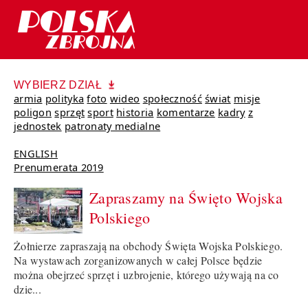
WYBIERZ DZIAŁ
armia
polityka
foto
wideo
społeczność
świat
misje
poligon
sprzęt
sport
historia
komentarze
kadry
z
jednostek
patronaty medialne
ENGLISH
Prenumerata 2019
Zapraszamy na Święto Wojska
Polskiego
Żołnierze zapraszają na obchody Święta Wojska Polskiego.
Na wystawach zorganizowanych w całej Polsce będzie
można obejrzeć sprzęt i uzbrojenie, którego używają na co
dzie...