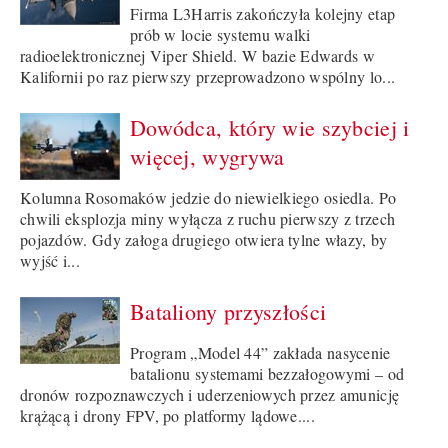
Firma L3Harris zakończyła kolejny etap
prób w locie systemu walki
radioelektronicznej Viper Shield. W bazie Edwards w
Kalifornii po raz pierwszy przeprowadzono wspólny lo...
Dowódca, który wie szybciej i
więcej, wygrywa
Kolumna Rosomaków jedzie do niewielkiego osiedla. Po
chwili eksplozja miny wyłącza z ruchu pierwszy z trzech
pojazdów. Gdy załoga drugiego otwiera tylne włazy, by
wyjść i...
Bataliony przyszłości
Program „Model 44” zakłada nasycenie
batalionu systemami bezzałogowymi – od
dronów rozpoznawczych i uderzeniowych przez amunicję
krążącą i drony FPV, po platformy lądowe....