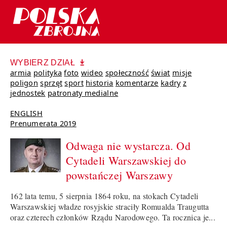
WYBIERZ DZIAŁ
armia
polityka
foto
wideo
społeczność
świat
misje
poligon
sprzęt
sport
historia
komentarze
kadry
z
jednostek
patronaty medialne
ENGLISH
Prenumerata 2019
Odwaga nie wystarcza. Od
Cytadeli Warszawskiej do
powstańczej Warszawy
162 lata temu, 5 sierpnia 1864 roku, na stokach Cytadeli
Warszawskiej władze rosyjskie straciły Romualda Traugutta
oraz czterech członków Rządu Narodowego. Ta rocznica je...