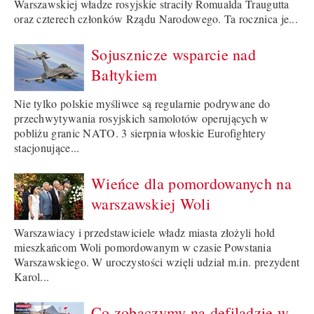
Warszawskiej władze rosyjskie straciły Romualda Traugutta
oraz czterech członków Rządu Narodowego. Ta rocznica je...
Sojusznicze wsparcie nad
Bałtykiem
Nie tylko polskie myśliwce są regularnie podrywane do
przechwytywania rosyjskich samolotów operujących w
pobliżu granic NATO. 3 sierpnia włoskie Eurofightery
stacjonujące...
Wieńce dla pomordowanych na
warszawskiej Woli
Warszawiacy i przedstawiciele władz miasta złożyli hołd
mieszkańcom Woli pomordowanym w czasie Powstania
Warszawskiego. W uroczystości wzięli udział m.in. prezydent
Karol...
Co zobaczymy na defiladzie w