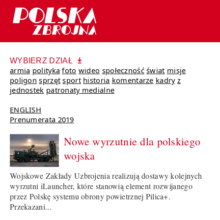
WYBIERZ DZIAŁ
armia
polityka
foto
wideo
społeczność
świat
misje
poligon
sprzęt
sport
historia
komentarze
kadry
z
jednostek
patronaty medialne
ENGLISH
Prenumerata 2019
Nowe wyrzutnie dla polskiego
wojska
Wojskowe Zakłady Uzbrojenia realizują dostawy kolejnych
wyrzutni iLauncher, które stanowią element rozwijanego
przez Polskę systemu obrony powietrznej Pilica+.
Przekazani...