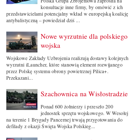
Polska Grupa Zbrojeniowa zaprosiła na
konsultacje inne firmy, by omówić z ich
przedstawicielami potencjalny wkład w europejską koalicję
antybalistyczną – powiedział dziś ...
Nowe wyrzutnie dla polskiego
wojska
Wojskowe Zakłady Uzbrojenia realizują dostawy kolejnych
wyrzutni iLauncher, które stanowią element rozwijanego
przez Polskę systemu obrony powietrznej Pilica+.
Przekazani...
Szachownica na Wisłostradzie
Ponad 600 żołnierzy i przeszło 200
jednostek sprzętu wojskowego. W Wesołej
na terenie 1 Brygady Pancernej trwają przygotowania do
defilady z okazji Święta Wojska Polskieg...