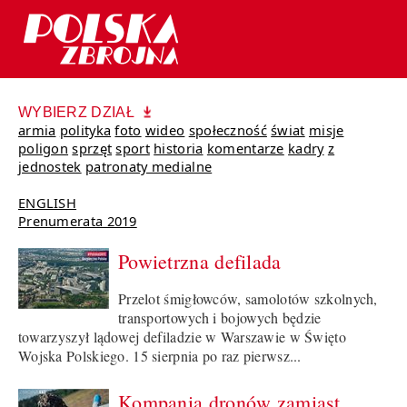
WYBIERZ DZIAŁ
armia
polityka
foto
wideo
społeczność
świat
misje
poligon
sprzęt
sport
historia
komentarze
kadry
z
jednostek
patronaty medialne
ENGLISH
Prenumerata 2019
Powietrzna defilada
Przelot śmigłowców, samolotów szkolnych,
transportowych i bojowych będzie
towarzyszył lądowej defiladzie w Warszawie w Święto
Wojska Polskiego. 15 sierpnia po raz pierwsz...
Kompania dronów zamiast