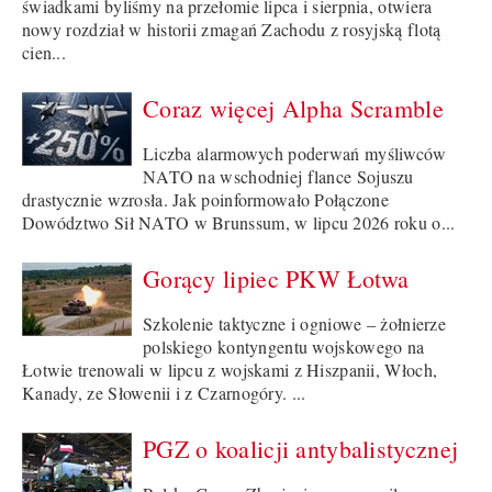
świadkami byliśmy na przełomie lipca i sierpnia, otwiera
nowy rozdział w historii zmagań Zachodu z rosyjską flotą
cien...
Coraz więcej Alpha Scramble
Liczba alarmowych poderwań myśliwców
NATO na wschodniej flance Sojuszu
drastycznie wzrosła. Jak poinformowało Połączone
Dowództwo Sił NATO w Brunssum, w lipcu 2026 roku o...
Gorący lipiec PKW Łotwa
Szkolenie taktyczne i ogniowe – żołnierze
polskiego kontyngentu wojskowego na
Łotwie trenowali w lipcu z wojskami z Hiszpanii, Włoch,
Kanady, ze Słowenii i z Czarnogóry. ...
PGZ o koalicji antybalistycznej