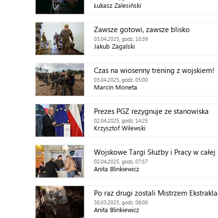
Łukasz Zalesiński
Zawsze gotowi, zawsze blisko
03.04.2025, godz. 10:39
Jakub Zagalski
Czas na wiosenny trening z wojskiem!
03.04.2025, godz. 05:00
Marcin Moneta
Prezes PGZ rezygnuje ze stanowiska
02.04.2025, godz. 14:25
Krzysztof Wilewski
Wojskowe Targi Służby i Pracy w całej
02.04.2025, godz. 07:57
Anita Blinkiewicz
Po raz drugi zostali Mistrzem Ekstrak
30.03.2025, godz. 08:00
Anita Blinkiewicz