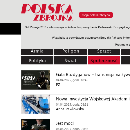
moja polska zbrojna
Od 25 maja 2018 r. obowiązuje w Polsce Rozporządzenie Parlamentu Europejskieg
Armia
Poligon
Sprzęt
Misje
Polityka
Prawo
W związku z powyższym przygotowaliśmy dla Państwa inform
Prosimy o 
Armia
Poligon
Sprzęt
Polityka
Świat
Społeczność
Gala Buzdyganów – transmisja na żyw
04.04.2025, godz. 10:45
PZ
Nowa inwestycja Wojskowej Akademii 
04.04.2025, godz. 08:31
Anna Pawłowska
Jest moc!
04.04.2025, godz. 05:56