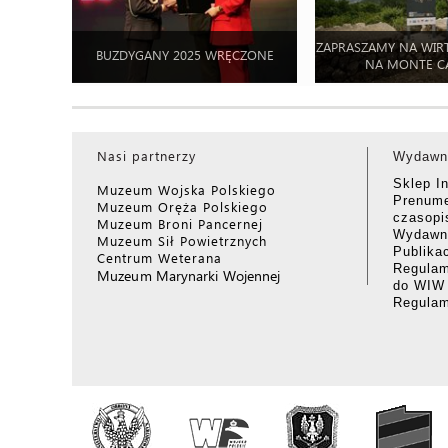
ZAPRASZAMY NA WIR
BUZDYGANY 2025 WRĘCZONE
NA MONTE C
Nasi partnerzy
Wydawn
Sklep I
Muzeum Wojska Polskiego
Prenume
Muzeum Oręża Polskiego
czasop
Muzeum Broni Pancernej
Wydawni
Muzeum Sił Powietrznych
Publika
Centrum Weterana
Regulam
Muzeum Marynarki Wojennej
do WIW
Regula