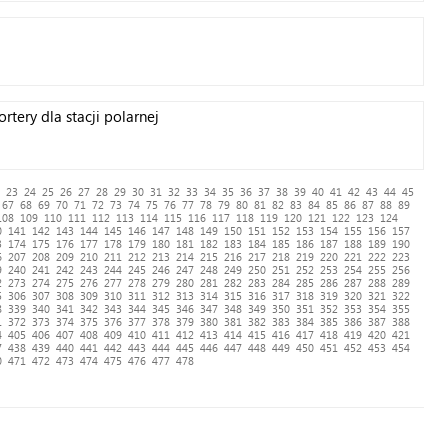
tery dla stacji polarnej
23
24
25
26
27
28
29
30
31
32
33
34
35
36
37
38
39
40
41
42
43
44
45
67
68
69
70
71
72
73
74
75
76
77
78
79
80
81
82
83
84
85
86
87
88
89
108
109
110
111
112
113
114
115
116
117
118
119
120
121
122
123
124
0
141
142
143
144
145
146
147
148
149
150
151
152
153
154
155
156
157
3
174
175
176
177
178
179
180
181
182
183
184
185
186
187
188
189
190
6
207
208
209
210
211
212
213
214
215
216
217
218
219
220
221
222
223
9
240
241
242
243
244
245
246
247
248
249
250
251
252
253
254
255
256
2
273
274
275
276
277
278
279
280
281
282
283
284
285
286
287
288
289
5
306
307
308
309
310
311
312
313
314
315
316
317
318
319
320
321
322
8
339
340
341
342
343
344
345
346
347
348
349
350
351
352
353
354
355
1
372
373
374
375
376
377
378
379
380
381
382
383
384
385
386
387
388
4
405
406
407
408
409
410
411
412
413
414
415
416
417
418
419
420
421
7
438
439
440
441
442
443
444
445
446
447
448
449
450
451
452
453
454
0
471
472
473
474
475
476
477
478