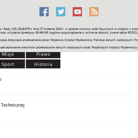
o i Rady (UE) 2016/679 z dnia 27 kwietnia 2016 r. w sprawie ochrony osób fizycznych w związku z 
Świat
Społeczność
Sport
Historia
Galerie
Wideo
ENGLI
oraz uchylenia dyrektywy 95/46/WE (ogólne rozporządzenie o ochronie danych, zwane także RODO).
acje dotyczące przetwarzania przez Wojskowy Instytut Wydawniczy Państwa danych osobowych. Pro
zaakceptowanie warunków przetwarzania danych osobowych przez Wojskowych Instytut Wydawniczy
Misje
Prawo
Sport
Historia
o
Technicznej