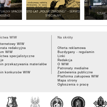
TUALNY SPACER
STO LAT „POLSKI ZBROJNEJ” - SERWIS
SZLAK
ASSINO
SPECJALNY
ictwa WIW
Na skróty
nternetowy WIW
rata redakcyjna
Oferta reklamowa
ism WIW
Buzdygany - regulamin
ctwa specjalistyczne
Linki
cje
Redakcja
in przekazywania materiałów
O WIW
Patronaty medialne
min konkursów WIW
Zamówienia publiczne
Platforma zakupowa WIW
Mapa strony
Ogłoszenia o pracę