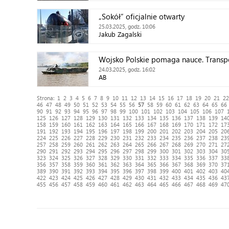
„Sokół” oficjalnie otwarty
25.03.2025, godz. 10:06
Jakub Zagalski
Wojsko Polskie pomaga nauce. Transpor
24.03.2025, godz. 16:02
AB
Strona:
1
2
3
4
5
6
7
8
9
10
11
12
13
14
15
16
17
18
19
20
21
22
46
47
48
49
50
51
52
53
54
55
56
57
58
59
60
61
62
63
64
65
66
90
91
92
93
94
95
96
97
98
99
100
101
102
103
104
105
106
107
125
126
127
128
129
130
131
132
133
134
135
136
137
138
139
14
158
159
160
161
162
163
164
165
166
167
168
169
170
171
172
17
191
192
193
194
195
196
197
198
199
200
201
202
203
204
205
20
224
225
226
227
228
229
230
231
232
233
234
235
236
237
238
23
257
258
259
260
261
262
263
264
265
266
267
268
269
270
271
27
290
291
292
293
294
295
296
297
298
299
300
301
302
303
304
30
323
324
325
326
327
328
329
330
331
332
333
334
335
336
337
33
356
357
358
359
360
361
362
363
364
365
366
367
368
369
370
37
389
390
391
392
393
394
395
396
397
398
399
400
401
402
403
40
422
423
424
425
426
427
428
429
430
431
432
433
434
435
436
43
455
456
457
458
459
460
461
462
463
464
465
466
467
468
469
47