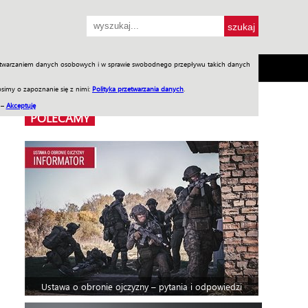
przetwarzaniem danych osobowych i w sprawie swobodnego przepływu takich danych
SH
SKLEP
Jednodniówki
Praca w WIW
simy o zapoznanie się z nimi:
Polityka przetwarzania danych
.
 –
Akceptuję
POLECAMY
Ustawa o obronie ojczyzny – pytania i odpowiedzi