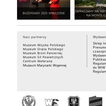
ZAPRASZAMY NA WIR
BUZDYGANY 2025 WRĘCZONE
NA MONTE C
Nasi partnerzy
Wydawn
Sklep I
Muzeum Wojska Polskiego
Prenume
Muzeum Oręża Polskiego
czasop
Muzeum Broni Pancernej
Wydawni
Muzeum Sił Powietrznych
Publika
Centrum Weterana
Regulam
Muzeum Marynarki Wojennej
do WIW
Regula