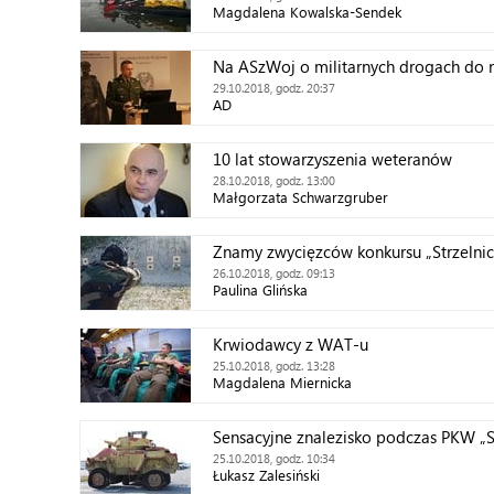
Magdalena Kowalska-Sendek
Na ASzWoj o militarnych drogach do 
29.10.2018, godz. 20:37
AD
10 lat stowarzyszenia weteranów
28.10.2018, godz. 13:00
Małgorzata Schwarzgruber
Znamy zwycięzców konkursu „Strzelnic
26.10.2018, godz. 09:13
Paulina Glińska
Krwiodawcy z WAT-u
25.10.2018, godz. 13:28
Magdalena Miernicka
Sensacyjne znalezisko podczas PKW „
25.10.2018, godz. 10:34
Łukasz Zalesiński