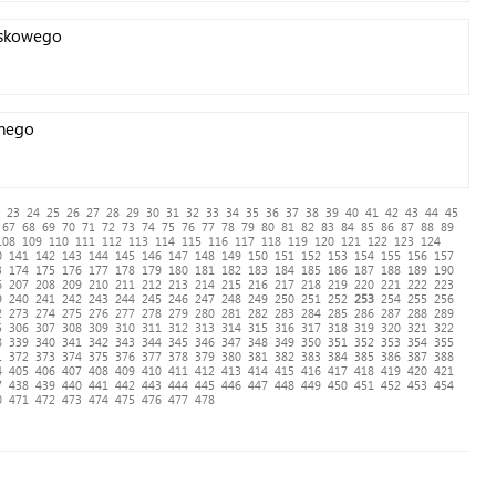
jskowego
lnego
23
24
25
26
27
28
29
30
31
32
33
34
35
36
37
38
39
40
41
42
43
44
45
67
68
69
70
71
72
73
74
75
76
77
78
79
80
81
82
83
84
85
86
87
88
89
108
109
110
111
112
113
114
115
116
117
118
119
120
121
122
123
124
0
141
142
143
144
145
146
147
148
149
150
151
152
153
154
155
156
157
3
174
175
176
177
178
179
180
181
182
183
184
185
186
187
188
189
190
6
207
208
209
210
211
212
213
214
215
216
217
218
219
220
221
222
223
9
240
241
242
243
244
245
246
247
248
249
250
251
252
253
254
255
256
2
273
274
275
276
277
278
279
280
281
282
283
284
285
286
287
288
289
5
306
307
308
309
310
311
312
313
314
315
316
317
318
319
320
321
322
8
339
340
341
342
343
344
345
346
347
348
349
350
351
352
353
354
355
1
372
373
374
375
376
377
378
379
380
381
382
383
384
385
386
387
388
4
405
406
407
408
409
410
411
412
413
414
415
416
417
418
419
420
421
7
438
439
440
441
442
443
444
445
446
447
448
449
450
451
452
453
454
0
471
472
473
474
475
476
477
478