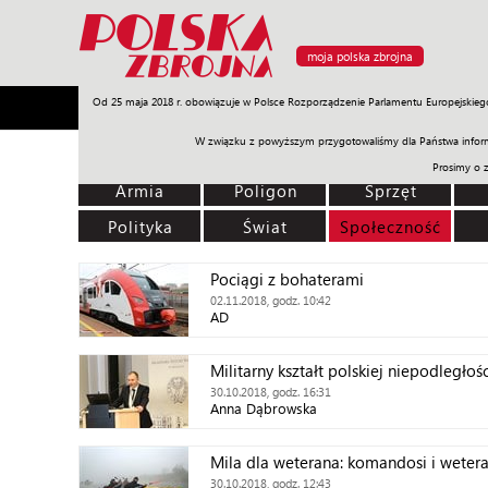
moja polska zbrojna
Od 25 maja 2018 r. obowiązuje w Polsce Rozporządzenie Parlamentu Europejskieg
Armia
Poligon
Sprzęt
Misje
Polityka
Prawo
W związku z powyższym przygotowaliśmy dla Państwa inform
Prosimy o 
Armia
Poligon
Sprzęt
Polityka
Świat
Społeczność
Pociągi z bohaterami
02.11.2018, godz. 10:42
AD
Militarny kształt polskiej niepodległośc
30.10.2018, godz. 16:31
Anna Dąbrowska
Mila dla weterana: komandosi i wetera
30.10.2018, godz. 12:43