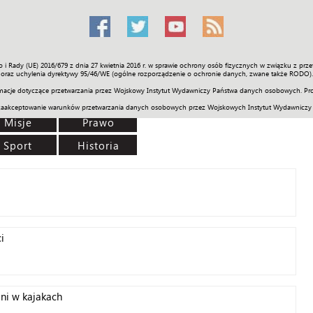
o i Rady (UE) 2016/679 z dnia 27 kwietnia 2016 r. w sprawie ochrony osób fizycznych w związku z 
Świat
Społeczność
Sport
Historia
Galerie
Wideo
ENGLI
oraz uchylenia dyrektywy 95/46/WE (ogólne rozporządzenie o ochronie danych, zwane także RODO).
acje dotyczące przetwarzania przez Wojskowy Instytut Wydawniczy Państwa danych osobowych. Pro
zaakceptowanie warunków przetwarzania danych osobowych przez Wojskowych Instytut Wydawniczy
Misje
Prawo
Sport
Historia
i
ni w kajakach