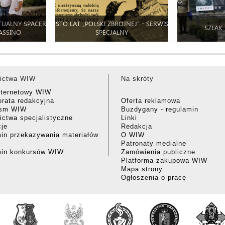
TUALNY SPACER
STO LAT „POLSKI ZBROJNEJ” - SERWIS
SZLAK
ASSINO
SPECJALNY
ictwa WIW
Na skróty
nternetowy WIW
rata redakcyjna
Oferta reklamowa
ism WIW
Buzdygany - regulamin
ctwa specjalistyczne
Linki
cje
Redakcja
in przekazywania materiałów
O WIW
Patronaty medialne
min konkursów WIW
Zamówienia publiczne
Platforma zakupowa WIW
Mapa strony
Ogłoszenia o pracę