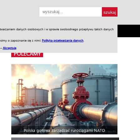
przetwarzaniem danych osobowych i w sprawie swobodnego przepływu takich danych
SH
SKLEP
Jednodniówki
Praca w WIW
simy o zapoznanie się z nimi:
Polityka przetwarzania danych
.
 –
Akceptuję
POLECAMY
Polska gotowa zarządzać rurociągami NATO