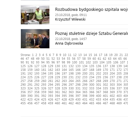
Rozbudowa bydgoskiego szpitala wo
23.10.2018, godz. 09:11
Krzysztof Wilewski
Poznaj stuletnie dzieje Sztabu Genera
22.10.2018, godz. 14:57
Anna Dąbrowska
Strona:
1
2
3
4
5
6
7
8
9
10
11
12
13
14
15
16
17
18
19
20
21
22
46
47
48
49
50
51
52
53
54
55
56
57
58
59
60
61
62
63
64
65
66
90
91
92
93
94
95
96
97
98
99
100
101
102
103
104
105
106
107
125
126
127
128
129
130
131
132
133
134
135
136
137
138
139
14
158
159
160
161
162
163
164
165
166
167
168
169
170
171
172
17
191
192
193
194
195
196
197
198
199
200
201
202
203
204
205
20
224
225
226
227
228
229
230
231
232
233
234
235
236
237
238
23
257
258
259
260
261
262
263
264
265
266
267
268
269
270
271
27
290
291
292
293
294
295
296
297
298
299
300
301
302
303
304
30
323
324
325
326
327
328
329
330
331
332
333
334
335
336
337
33
356
357
358
359
360
361
362
363
364
365
366
367
368
369
370
37
389
390
391
392
393
394
395
396
397
398
399
400
401
402
403
40
422
423
424
425
426
427
428
429
430
431
432
433
434
435
436
43
455
456
457
458
459
460
461
462
463
464
465
466
467
468
469
47