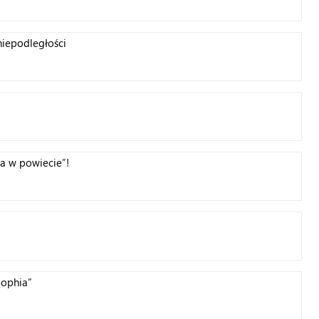
niepodległości
a w powiecie”!
Sophia”