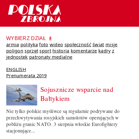
WYBIERZ DZIAŁ
armia
polityka
foto
wideo
społeczność
świat
misje
poligon
sprzęt
sport
historia
komentarze
kadry
z
jednostek
patronaty medialne
ENGLISH
Prenumerata 2019
Sojusznicze wsparcie nad
Bałtykiem
Nie tylko polskie myśliwce są regularnie podrywane do
przechwytywania rosyjskich samolotów operujących w
pobliżu granic NATO. 3 sierpnia włoskie Eurofightery
stacjonujące...