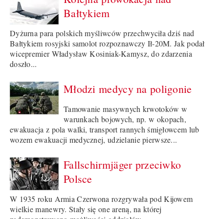
Bałtykiem
Dyżurna para polskich myśliwców przechwyciła dziś nad
Bałtykiem rosyjski samolot rozpoznawczy Ił-20M. Jak podał
wicepremier Władysław Kosiniak-Kamysz, do zdarzenia
doszło...
Młodzi medycy na poligonie
Tamowanie masywnych krwotoków w
warunkach bojowych, np. w okopach,
ewakuacja z pola walki, transport rannych śmigłowcem lub
wozem ewakuacji medycznej, udzielanie pierwsze...
Fallschirmjäger przeciwko
Polsce
W 1935 roku Armia Czerwona rozgrywała pod Kijowem
wielkie manewry. Stały się one areną, na której