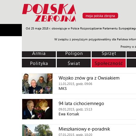
moja polska zbrojna
Od 25 maja 2018 r. obowiązuje w Polsce Rozporządzenie Parlamentu Europejskieg
Armia
Poligon
Sprzęt
Misje
Polityka
Prawo
W związku z powyższym przygotowaliśmy dla Państwa inform
Prosimy o 
Armia
Poligon
Sprzęt
Polityka
Świat
Społeczność
Wojsko znów gra z Owsiakiem
11.01.2015, godz. 09:06
MKS
94 lata cichociemnego
09.01.2015, godz. 15:13
Ewa Korsak
Mieszkaniowy e-poradnik
07.01.2015, godz. 10:20