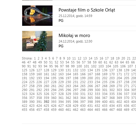
Powstaje film o Szkole Orląt
25.12.2014, godz. 14:59
PG
Mikołaj w moro
24.12.2014, godz. 12:30
PG
Strona:
1
2
3
4
5
6
7
8
9
10
11
12
13
14
15
16
17
18
19
20
21
22
46
47
48
49
50
51
52
53
54
55
56
57
58
59
60
61
62
63
64
65
66
90
91
92
93
94
95
96
97
98
99
100
101
102
103
104
105
106
107
125
126
127
128
129
130
131
132
133
134
135
136
137
138
139
14
158
159
160
161
162
163
164
165
166
167
168
169
170
171
172
17
191
192
193
194
195
196
197
198
199
200
201
202
203
204
205
20
224
225
226
227
228
229
230
231
232
233
234
235
236
237
238
23
257
258
259
260
261
262
263
264
265
266
267
268
269
270
271
27
290
291
292
293
294
295
296
297
298
299
300
301
302
303
304
30
323
324
325
326
327
328
329
330
331
332
333
334
335
336
337
33
356
357
358
359
360
361
362
363
364
365
366
367
368
369
370
37
389
390
391
392
393
394
395
396
397
398
399
400
401
402
403
40
422
423
424
425
426
427
428
429
430
431
432
433
434
435
436
43
455
456
457
458
459
460
461
462
463
464
465
466
467
468
469
47