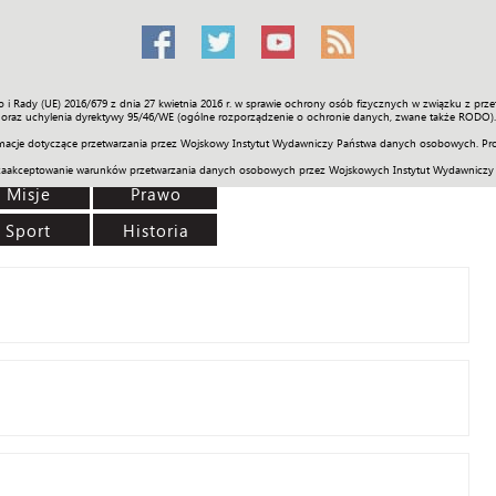
o i Rady (UE) 2016/679 z dnia 27 kwietnia 2016 r. w sprawie ochrony osób fizycznych w związku z 
Świat
Społeczność
Sport
Historia
Galerie
Wideo
ENGLI
oraz uchylenia dyrektywy 95/46/WE (ogólne rozporządzenie o ochronie danych, zwane także RODO).
acje dotyczące przetwarzania przez Wojskowy Instytut Wydawniczy Państwa danych osobowych. Pro
zaakceptowanie warunków przetwarzania danych osobowych przez Wojskowych Instytut Wydawniczy
Misje
Prawo
Sport
Historia