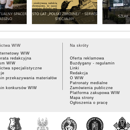
TUALNY SPACER
STO LAT „POLSKI ZBROJNEJ” - SERWIS
SZLAK
ASSINO
SPECJALNY
ictwa WIW
Na skróty
nternetowy WIW
rata redakcyjna
Oferta reklamowa
ism WIW
Buzdygany - regulamin
ctwa specjalistyczne
Linki
cje
Redakcja
in przekazywania materiałów
O WIW
Patronaty medialne
min konkursów WIW
Zamówienia publiczne
Platforma zakupowa WIW
Mapa strony
Ogłoszenia o pracę