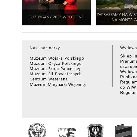
ZAPRASZAMY NA WIR
BUZDYGANY 2025 WRĘCZONE
NA MONTE C
Nasi partnerzy
Wydawn
Sklep I
Muzeum Wojska Polskiego
Prenume
Muzeum Oręża Polskiego
czasop
Muzeum Broni Pancernej
Wydawni
Muzeum Sił Powietrznych
Publika
Centrum Weterana
Regulam
Muzeum Marynarki Wojennej
do WIW
Regula