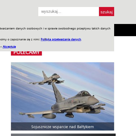
przetwarzaniem danych osobowych i w sprawie swobodnego przepływu takich danych
SH
SKLEP
Jednodniówki
Praca w WIW
simy o zapoznanie się z nimi:
Polityka przetwarzania danych
.
 –
Akceptuję
POLECAMY
Sojusznicze wsparcie nad Bałtykiem