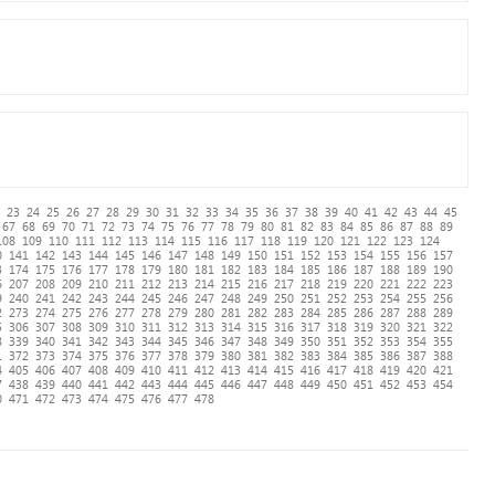
23
24
25
26
27
28
29
30
31
32
33
34
35
36
37
38
39
40
41
42
43
44
45
67
68
69
70
71
72
73
74
75
76
77
78
79
80
81
82
83
84
85
86
87
88
89
108
109
110
111
112
113
114
115
116
117
118
119
120
121
122
123
124
0
141
142
143
144
145
146
147
148
149
150
151
152
153
154
155
156
157
3
174
175
176
177
178
179
180
181
182
183
184
185
186
187
188
189
190
6
207
208
209
210
211
212
213
214
215
216
217
218
219
220
221
222
223
9
240
241
242
243
244
245
246
247
248
249
250
251
252
253
254
255
256
2
273
274
275
276
277
278
279
280
281
282
283
284
285
286
287
288
289
5
306
307
308
309
310
311
312
313
314
315
316
317
318
319
320
321
322
8
339
340
341
342
343
344
345
346
347
348
349
350
351
352
353
354
355
1
372
373
374
375
376
377
378
379
380
381
382
383
384
385
386
387
388
4
405
406
407
408
409
410
411
412
413
414
415
416
417
418
419
420
421
7
438
439
440
441
442
443
444
445
446
447
448
449
450
451
452
453
454
0
471
472
473
474
475
476
477
478