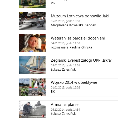
PG
Muzeum Lotnictwa odnowiło Jaki
05.01.2015, godz. 13:50
Magdalena Kowalska-Sendek
Weterani są bardziej doceniani
04.01.2015, godz. 11:50
rozmawiała Paulina Glińska
Żeglarski Everest załogi ORP „Iskra”
03.01.2015, godz. 12:01
Łukasz Zalesiński
Wojsko 2014 w obiektywie
01.01.2015, godz. 12:02
EK
Armia na planie
26.12.2014, godz. 14:54
Łukasz Zalesiński