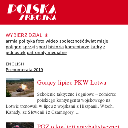
WYBIERZ DZIAŁ
armia
polityka
foto
wideo
społeczność
świat
misje
poligon
sprzęt
sport
historia
komentarze
kadry
z
jednostek
patronaty medialne
ENGLISH
Prenumerata 2019
Gorący lipiec PKW Łotwa
Szkolenie taktyczne i ogniowe – żołnierze
polskiego kontyngentu wojskowego na
Łotwie trenowali w lipcu z wojskami z Hiszpanii, Włoch,
Kanady, ze Słowenii i z Czarnogóry. ...
PGZ o koalicji antybalistycznej