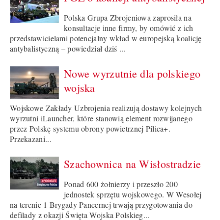
Polska Grupa Zbrojeniowa zaprosiła na
konsultacje inne firmy, by omówić z ich
przedstawicielami potencjalny wkład w europejską koalicję
antybalistyczną – powiedział dziś ...
Nowe wyrzutnie dla polskiego
wojska
Wojskowe Zakłady Uzbrojenia realizują dostawy kolejnych
wyrzutni iLauncher, które stanowią element rozwijanego
przez Polskę systemu obrony powietrznej Pilica+.
Przekazani...
Szachownica na Wisłostradzie
Ponad 600 żołnierzy i przeszło 200
jednostek sprzętu wojskowego. W Wesołej
na terenie 1 Brygady Pancernej trwają przygotowania do
defilady z okazji Święta Wojska Polskieg...