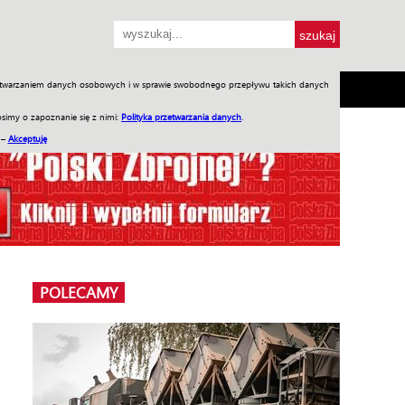
przetwarzaniem danych osobowych i w sprawie swobodnego przepływu takich danych
SH
SKLEP
Jednodniówki
Praca w WIW
simy o zapoznanie się z nimi:
Polityka przetwarzania danych
.
 –
Akceptuję
POLECAMY