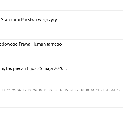
Granicami Państwa w Łęczycy
arodowego Prawa Humanitarnego
, bezpieczni!” już 25 maja 2026 r.
23
24
25
26
27
28
29
30
31
32
33
34
35
36
37
38
39
40
41
42
43
44
45