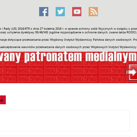
o i Rady (UE) 2016/679 z dnia 27 kwietnia 2016 r. w sprawie ochrony osób fizycznych w związku z 
Świat
Społeczność
Sport
Historia
Galerie
Wideo
ENGLI
oraz uchylenia dyrektywy 95/46/WE (ogólne rozporządzenie o ochronie danych, zwane także RODO).
acje dotyczące przetwarzania przez Wojskowy Instytut Wydawniczy Państwa danych osobowych. Pro
zaakceptowanie warunków przetwarzania danych osobowych przez Wojskowych Instytut Wydawniczy
ne