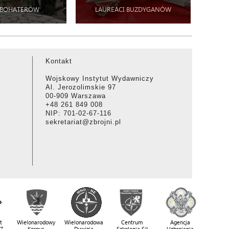
 BOHATERÓW
LAUREACI BUZDYGANÓW
Kontakt
Wojskowy Instytut Wydawniczy
Al. Jerozolimskie 97
00-909 Warszawa
+48 261 849 008
NIP: 701-02-67-116
sekretariat@zbrojni.pl
t
Wielonarodowy
Wielonarodowa
Centrum
Agencja
SZ
Korpus
Dywizja
Szkolenia Sił
Uzbrojenia