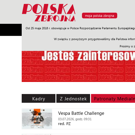
moja polska zbrojna
Od 25 maja 2018 r. obowiązuje w Polsce Rozporządzenie Parlamentu Europejskieg
Armia
Poligon
Sprzęt
Misje
Polityka
Prawo
W związku z powyższym przygotowaliśmy dla Państwa inform
Prosimy o 
Kadry
Z Jednostek
Patronaty Medial
Vespa Battle Challenge
03.07.2026, godz. 09:31
red. PZ