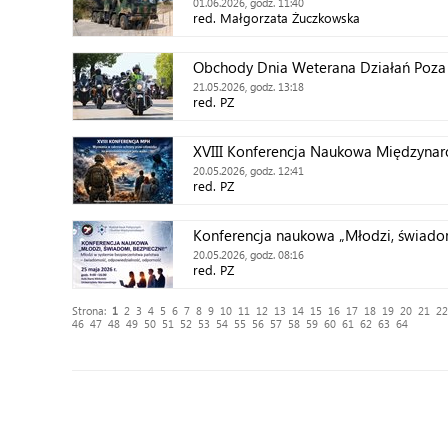
01.06.2026, godz. 11:40
red. Małgorzata Żuczkowska
Obchody Dnia Weterana Działań Poza 
21.05.2026, godz. 13:18
red. PZ
XVIII Konferencja Naukowa Międzyn
20.05.2026, godz. 12:41
red. PZ
Konferencja naukowa „Młodzi, świadomi
20.05.2026, godz. 08:16
red. PZ
Strona:
1
2
3
4
5
6
7
8
9
10
11
12
13
14
15
16
17
18
19
20
21
22
46
47
48
49
50
51
52
53
54
55
56
57
58
59
60
61
62
63
64