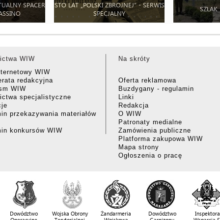
TUALNY SPACER
STO LAT „POLSKI ZBROJNEJ” - SERWIS
SZLAK
ASSINO
SPECJALNY
ictwa WIW
Na skróty
nternetowy WIW
rata redakcyjna
Oferta reklamowa
ism WIW
Buzdygany - regulamin
ctwa specjalistyczne
Linki
cje
Redakcja
in przekazywania materiałów
O WIW
Patronaty medialne
min konkursów WIW
Zamówienia publiczne
Platforma zakupowa WIW
Mapa strony
Ogłoszenia o pracę
Dowództwo
Wojska Obrony
Żandarmeria
Dowództwo
Inspektora
Operacyjne
Terytorialnej
Wojskowa
Garnizonu
Wsparcia 