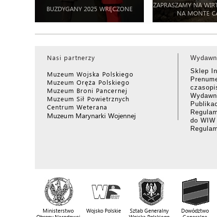
ZAPRASZAMY NA WIR
BUZDYGANY 2025 WRĘCZONE
NA MONTE C
Nasi partnerzy
Wydawn
Sklep I
Muzeum Wojska Polskiego
Prenume
Muzeum Oręża Polskiego
czasop
Muzeum Broni Pancernej
Wydawni
Muzeum Sił Powietrznych
Publika
Centrum Weterana
Regulam
Muzeum Marynarki Wojennej
do WIW
Regula
Ministerstwo
Wojsko Polskie
Sztab Generalny
Dowództwo
Obrony Narodowej
Wojska Polskiego
Generalne