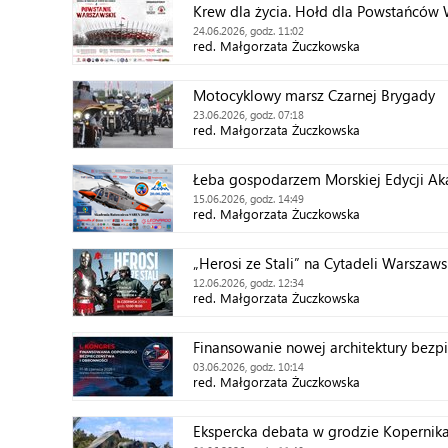
Krew dla życia. Hołd dla Powstańców
24.06.2026, godz. 11:02
red. Małgorzata Żuczkowska
Motocyklowy marsz Czarnej Brygady
23.06.2026, godz. 07:18
red. Małgorzata Żuczkowska
Łeba gospodarzem Morskiej Edycji Ak
15.06.2026, godz. 14:49
red. Małgorzata Żuczkowska
„Herosi ze Stali” na Cytadeli Warszaws
12.06.2026, godz. 12:34
red. Małgorzata Żuczkowska
Finansowanie nowej architektury bezp
03.06.2026, godz. 10:14
red. Małgorzata Żuczkowska
Ekspercka debata w grodzie Kopernik