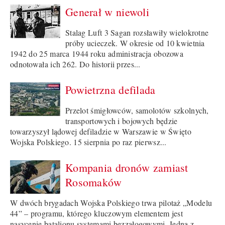
Generał w niewoli
Stalag Luft 3 Sagan rozsławiły wielokrotne
próby ucieczek. W okresie od 10 kwietnia
1942 do 25 marca 1944 roku administracja obozowa
odnotowała ich 262. Do historii przes...
Powietrzna defilada
Przelot śmigłowców, samolotów szkolnych,
transportowych i bojowych będzie
towarzyszył lądowej defiladzie w Warszawie w Święto
Wojska Polskiego. 15 sierpnia po raz pierwsz...
Kompania dronów zamiast
Rosomaków
W dwóch brygadach Wojska Polskiego trwa pilotaż „Modelu
44” – programu, którego kluczowym elementem jest
nasycenie batalionu systemami bezzałogowymi. Jedną z