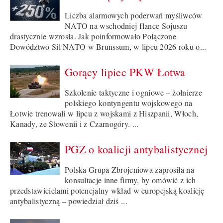
Liczba alarmowych poderwań myśliwców
NATO na wschodniej flance Sojuszu
drastycznie wzrosła. Jak poinformowało Połączone
Dowództwo Sił NATO w Brunssum, w lipcu 2026 roku o...
Gorący lipiec PKW Łotwa
Szkolenie taktyczne i ogniowe – żołnierze
polskiego kontyngentu wojskowego na
Łotwie trenowali w lipcu z wojskami z Hiszpanii, Włoch,
Kanady, ze Słowenii i z Czarnogóry. ...
PGZ o koalicji antybalistycznej
Polska Grupa Zbrojeniowa zaprosiła na
konsultacje inne firmy, by omówić z ich
przedstawicielami potencjalny wkład w europejską koalicję
antybalistyczną – powiedział dziś ...