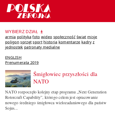
WYBIERZ DZIAŁ
armia
polityka
foto
wideo
społeczność
świat
misje
poligon
sprzęt
sport
historia
komentarze
kadry
z
jednostek
patronaty medialne
ENGLISH
Prenumerata 2019
Śmigłowiec przyszłości dla
NATO
NATO rozpoczęło kolejny etap programu „Next Generation
Rotorcraft Capability”, którego celem jest opracowanie
nowego średniego śmigłowca wielozadaniowego dla państw
Sojus...