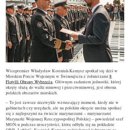
Wicepremier Władysław Kosiniak-Kamysz spotkał się dziś w
Morskim Porcie Wojennym w Świnoujściu z żołnierzami
8
Flotylli Obrony Wybrzeża
. Głównym zadaniem jednostki, której
okręty służą do walki minowej i przeciwminowej, jest obrona
polskich obszarów morskich.
– To jest zawsze niezwykle wzruszający moment, kiedy nie w
gabinetach czy urzędach, ale na polskim okręcie można spotkać
się z najlepszymi na świecie marynarzami – marynarzami
Marynarki Wojennej Rzeczypospolitej Polskiej – powiedział szef
MON-u podczas uroczystości, która odbyła się na pokładzie
ORP „Lublin”. Kosiniak-Kamysz podziękował żołnierzom za