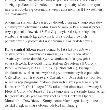
służbę i podkreślił, że zależało mu na tym, aby właśnie w tym
miejscu odbyła się ceremonia wręczenia nominacji i wyróżnień
dla marynarzy.
Awans na stanowisko zastępcy dowódcy operacyjnego rodzajów
sił zbrojnych otrzymał kadm. Piotr Sikora. – Pan admirał przez
trzy i pół roku dowodził 8 Flotyllą i wykazał się nienaganną
służbą, starannością, gotowością oraz troską o swoich
podwładnych – podkreślał wicepremier Kosiniak-Kamysz.
Kontradmirał Sikora
przez ponad 30 lat służby zdobywał
doświadczenie zarówno na morzu, jak i na stanowiskach
sztabowych oraz dowódczych w strukturach krajowych i
sojuszniczych. Dowodził m.in. Stałym Zespołem Sił Obrony
Przeciwminowej NATO Grupa 1 (SNMCMG1), kierując
działaniami wielonarodowych sił przeciwminowych z pokładu
ORP „Kontradmirał Xawery Czernicki”. Uczestniczył również
w realizacji programu budowy polskich niszczycieli min typu
Kormoran II. Od 1 lutego 2023 roku pełni obowiązki dowódcy 8
Flotylli Obrony Wybrzeża. Teraz jego miejsce zajmie kmdr Artur
Kołaczyński, dotychczasowy szef sztabu Centrum Operacji
Morskich
–
Dowództwa Komponentu Morskiego, który także
dzisiaj z rąk ministra obrony odebrał nominację.