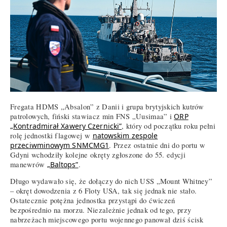
Fregata HDMS „Absalon” z Danii i grupa brytyjskich kutrów
patrolowych, fiński stawiacz min FNS „Uusimaa” i
ORP
„Kontradmirał Xawery Czernicki”
, który od początku roku pełni
rolę jednostki flagowej w
natowskim zespole
przeciwminowym SNMCMG1
. Przez ostatnie dni do portu w
Gdyni wchodziły kolejne okręty zgłoszone do 55. edycji
manewrów
„Baltops”
.
Długo wydawało się, że dołączy do nich USS „Mount Whitney”
– okręt dowodzenia z 6 Floty USA, tak się jednak nie stało.
Ostatecznie potężna jednostka przystąpi do ćwiczeń
bezpośrednio na morzu. Niezależnie jednak od tego, przy
nabrzeżach miejscowego portu wojennego panował dziś ścisk