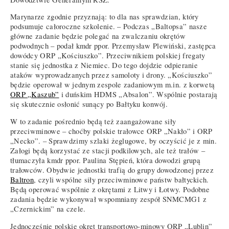
Marynarze zgodnie przyznają: to dla nas sprawdzian, który
podsumuje całoroczne szkolenie. – Podczas „Baltopsa” nasze
główne zadanie będzie polegać na zwalczaniu okrętów
podwodnych – podał kmdr ppor. Przemysław Plewiński, zastępca
dowódcy ORP „Kościuszko”. Przeciwnikiem polskiej fregaty
stanie się jednostka z Niemiec. Do tego dojdzie odpieranie
ataków wyprowadzanych przez samoloty i drony. „Kościuszko”
będzie operował w jednym zespole zadaniowym m.in. z korwetą
ORP „Kaszub”
i duńskim HDMS „Absalon”. Wspólnie postarają
się skutecznie osłonić sunący po Bałtyku konwój.
W to zadanie pośrednio będą też zaangażowane siły
przeciwminowe – choćby polskie trałowce ORP „Nakło” i ORP
„Necko”. – Sprawdzimy szlaki żeglugowe, by oczyścić je z min.
Załogi będą korzystać ze stacji podkilowych, ale też trałów –
tłumaczyła kmdr ppor. Paulina Stępień, która dowodzi grupą
trałowców. Obydwie jednostki trafią do grupy dowodzonej przez
Baltron
, czyli wspólne siły przeciwminowe państw bałtyckich.
Będą operować wspólnie z okrętami z Litwy i Łotwy. Podobne
zadania będzie wykonywał wspomniany zespół SNMCMG1 z
„Czernickim” na czele.
Jednocześnie polskie okręt transportowo-minowy ORP „Lublin”