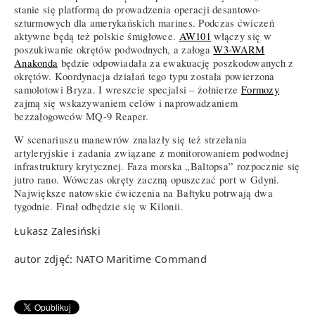
stanie się platformą do prowadzenia operacji desantowo-
szturmowych dla amerykańskich marines. Podczas ćwiczeń
aktywne będą też polskie śmigłowce.
AW101
włączy się w
poszukiwanie okrętów podwodnych, a załoga
W3-WARM
Anakonda
będzie odpowiadała za ewakuację poszkodowanych z
okrętów. Koordynacja działań tego typu została powierzona
samolotowi Bryza. I wreszcie specjalsi – żołnierze
Formozy
zajmą się wskazywaniem celów i naprowadzaniem
bezzałogowców MQ-9 Reaper.
W scenariuszu manewrów znalazły się też strzelania
artyleryjskie i zadania związane z monitorowaniem podwodnej
infrastruktury krytycznej. Faza morska „Baltopsa” rozpocznie się
jutro rano. Wówczas okręty zaczną opuszczać port w Gdyni.
Największe natowskie ćwiczenia na Bałtyku potrwają dwa
tygodnie. Finał odbędzie się w Kilonii.
Łukasz Zalesiński
autor zdjęć: NATO Maritime Command