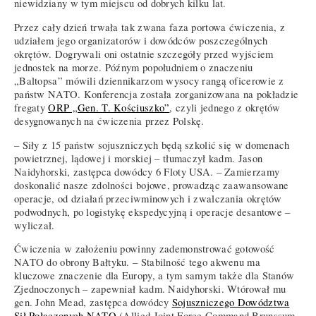
niewidziany w tym miejscu od dobrych kilku lat.
Przez cały dzień trwała tak zwana faza portowa ćwiczenia, z
udziałem jego organizatorów i dowódców poszczególnych
okrętów. Dogrywali oni ostatnie szczegóły przed wyjściem
jednostek na morze. Późnym popołudniem o znaczeniu
„Baltopsa” mówili dziennikarzom wysocy rangą oficerowie z
państw NATO. Konferencja została zorganizowana na pokładzie
fregaty
ORP „Gen. T. Kościuszko”
, czyli jednego z okrętów
desygnowanych na ćwiczenia przez Polskę.
– Siły z 15 państw sojuszniczych będą szkolić się w domenach
powietrznej, lądowej i morskiej – tłumaczył kadm. Jason
Naidyhorski, zastępca dowódcy 6 Floty USA. – Zamierzamy
doskonalić nasze zdolności bojowe, prowadząc zaawansowane
operacje, od działań przeciwminowych i zwalczania okrętów
podwodnych, po logistykę ekspedycyjną i operacje desantowe –
wyliczał.
Ćwiczenia w założeniu powinny zademonstrować gotowość
NATO do obrony Bałtyku. – Stabilność tego akwenu ma
kluczowe znaczenie dla Europy, a tym samym także dla Stanów
Zjednoczonych – zapewniał kadm. Naidyhorski. Wtórował mu
gen. John Mead, zastępca dowódcy
Sojuszniczego Dowództwa
Sił Połączonych NATO
(Allied Joint Force Command Brunssum