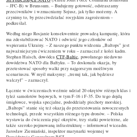
– JFC-B) w Brunssum. – Budujemy gotowość, odstraszamy
przeciwników i wzmacniamy Sojusz, jak tylko możemy. A
czynimy to, by przeciwdziałać rosyjskim zagrożeniom –
podkreślał.
Według niego Rosjanie konsekwentnie prowadzą kampanię, która
ma zdestabilizować NATO i odwieść jego członków od
wspierania Ukrainy. – Z naszego punktu widzenia „Baltops” jest
najważniejszym ćwiczeniem w roku – zaznaczał z kolei kadm.
Stephan Haisch, dowódca
CTF-Baltic
, powołanego niedawno
dowództwa NATO dla Bałtyku. – To doskonała okazja, by
przetestować sposoby walki przy najgorszym możliwym
scenariuszu. W myśl maksymy: „trenuj tak, jak będziesz
walczył” – zaznaczył.
Łącznie w ćwiczeniach weźmie udział 20 okrętów różnych klas i
tyleż samolotów bojowych, w tym F-16 i F-35. Do tego dojdą
śmigłowce, wojska specjalne, pododdziały piechoty morskiej.
„Baltops” stanie się też okazją do przetestowania nowoczesnych
technologii, przede wszystkim różnego typu dronów. – Polska
wystawia do ćwiczenia pięć okrętów, trzy statki powietrzne, ale
także szeroko pojmowaną infrastrukturę – informował wiceadm.
Jarosław Ziemiański, inspektor marynarki wojennej w
Dowództwie Generalnym RSZ.