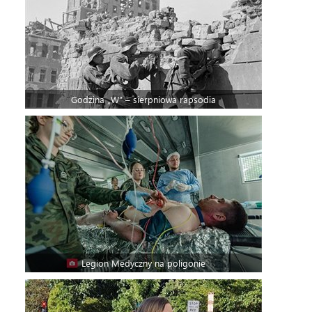
Godzina „W” – sierpniowa rapsodia
Legion Medyczny na poligonie