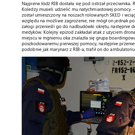
Najpierw łódź RIB dostała się pod ostrzał przeciwnika.
Koledzy musieli udzielić mu natychmiastowej pomocy. –
został umieszczony na noszach rolowanych SKED i wciąg
względu na możliwe zagrożenie, nie mógł on jednak poz
załogi przenieśli go do nadbudówki okrętu, następnie 
medyków. Kolejny epizod zakładał atak z użyciem drona
miejscu w mgnieniu oka znalazła się grupa boardingowa, 
poszkodowanemu pierwszej pomocy, następnie przenieśli
podobnie jak marynarz z RIB-a, trafił on do ambulatori