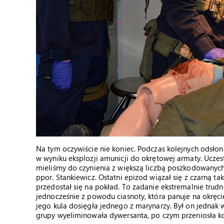
Na tym oczywiście nie koniec. Podczas kolejnych odsłon
w wyniku eksplozji amunicji do okrętowej armaty. Uczest
mieliśmy do czynienia z większą liczbą poszkodowany
ppor. Stankiewicz. Ostatni epizod wiązał się z czarną t
przedostał się na pokład. To zadanie ekstremalnie trud
jednocześnie z powodu ciasnoty, która panuje na okręc
jego kula dosięgła jednego z marynarzy. Był on jednak 
grupy wyeliminowała dywersanta, po czym przeniosła k