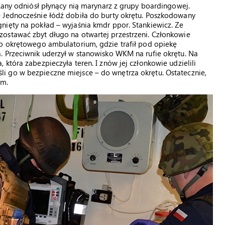
 Rany odniósł płynący nią marynarz z grupy boardingowej.
 Jednocześnie łódź dobiła do burty okrętu. Poszkodowany
nięty na pokład – wyjaśnia kmdr ppor. Stankiewicz. Ze
ostawać zbyt długo na otwartej przestrzeni. Członkowie
do okrętowego ambulatorium, gdzie trafił pod opiekę
. Przeciwnik uderzył w stanowisko WKM na rufie okrętu. Na
która zabezpieczyła teren. I znów jej członkowie udzielili
 go w bezpieczne miejsce – do wnętrza okrętu. Ostatecznie,
um.