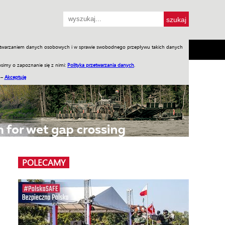
przetwarzaniem danych osobowych i w sprawie swobodnego przepływu takich danych
SH
SKLEP
Jednodniówki
Praca w WIW
simy o zapoznanie się z nimi:
Polityka przetwarzania danych
.
 –
Akceptuję
POLECAMY