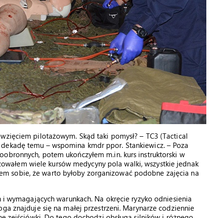
ęwzięciem pilotażowym. Skąd taki pomysł? – TC3 (Tactical
 dekadę temu – wspomina kmdr ppor. Stankiewicz. – Poza
oobronnych, potem ukończyłem m.in. kurs instruktorski w
zowałem wiele kursów medycyny pola walki, wszystkie jednak
m sobie, że warto byłoby zorganizować podobne zajęcia na
ch i wymagających warunkach. Na okręcie ryzyko odniesienia
oga znajduje się na małej przestrzeni. Marynarze codziennie
zne zejściówki. Do tego dochodzi obsługa silników i różnego