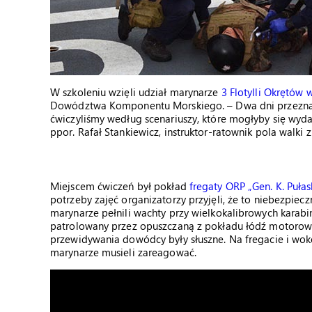
W szkoleniu wzięli udział marynarze
3 Flotylli Okrętów 
Dowództwa Komponentu Morskiego. – Dwa dni przeznaczy
ćwiczyliśmy według scenariuszy, które mogłyby się wyd
ppor. Rafał Stankiewicz, instruktor-ratownik pola walk
Miejscem ćwiczeń był pokład
fregaty ORP „Gen. K. Pułas
potrzeby zajęć organizatorzy przyjęli, że to niebezpiec
marynarze pełnili wachty przy wielkokalibrowych karab
patrolowany przez opuszczaną z pokładu łódź motorową R
przewidywania dowódcy były słuszne. Na fregacie i wokó
marynarze musieli zareagować.