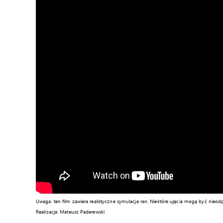
Uwaga: ten film zawiera realistyczne symulacje ran. Niektóre ujęcia mogą być nieod
Realizacja: Mateusz Paderewski