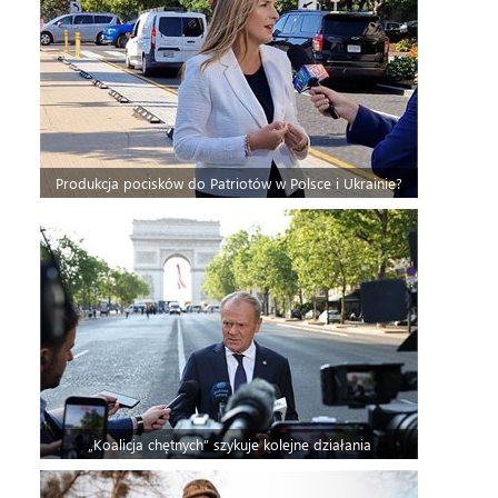
Produkcja pocisków do Patriotów w Polsce i Ukrainie?
„Koalicja chętnych” szykuje kolejne działania