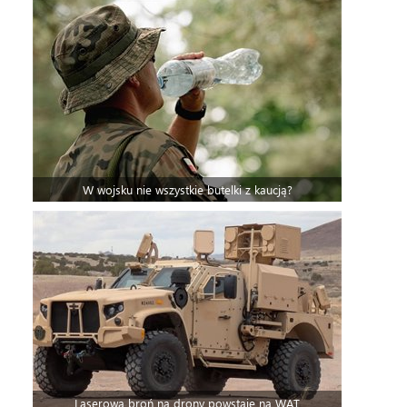
W wojsku nie wszystkie butelki z kaucją?
Laserowa broń na drony powstaje na WAT