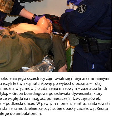
 szkolenia jego uczestnicy zajmowali się marynarzami rannymi
niczyli też w akcji ratunkowej po wybuchu pożaru. – Tutaj
ch, można więc mówić o zdarzeniu masowym – zaznacza kmdr
aktyką. – Grupa boardingowa poszukiwała dywersanta, który
ne ze względu na mnogość pomieszczeń i tzw. zejściówek,
ie – podkreśla oficer. W pewnym momencie intruz zaatakował i
w stanie samodzielnie założyć sobie opaskę zaciskową. Reszta
olegę do ambulatorium.