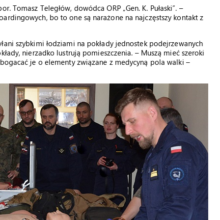
por. Tomasz Teległów, dowódca ORP „Gen. K. Pułaski”. –
oardingowych, bo to one są narażone na najczęstszy kontakt z
yłani szybkimi łodziami na pokłady jednostek podejrzewanych
kłady, nierzadko lustrują pomieszczenia. – Muszą mieć szeroki
wzbogacać je o elementy związane z medycyną pola walki –