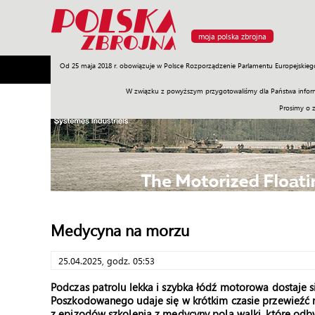
moja polska zbrojna
Od 25 maja 2018 r. obowiązuje w Polsce Rozporządzenie Parlamentu Europejskieg
Armia
Poligon
Sprzęt
Misje
Polityka
Prawo
W związku z powyższym przygotowaliśmy dla Państwa inform
Prosimy o 
Medycyna na morzu
25.04.2025, godz. 05:53
Podczas patrolu lekka i szybka łódź motorowa dostaje s
Poszkodowanego udaje się w krótkim czasie przewieźć 
z epizodów szkolenia z medycyny pola walki, które odbył