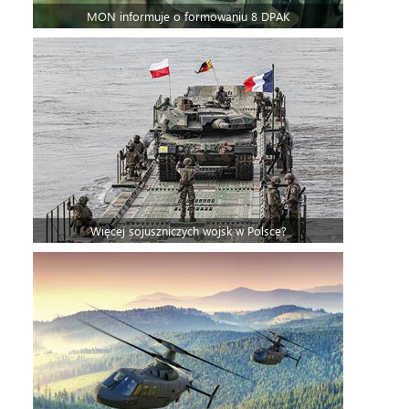
MON informuje o formowaniu 8 DPAK
Więcej sojuszniczych wojsk w Polsce?