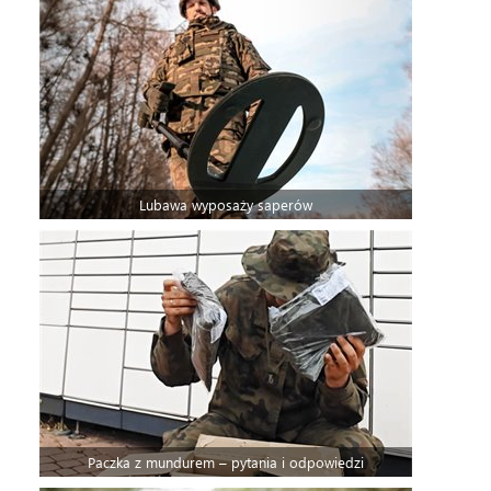
Lubawa wyposaży saperów
Paczka z mundurem – pytania i odpowiedzi