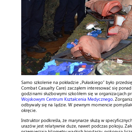
Samo szkolenie na pokładzie „Pułaskiego” było przedsi
Combat Casualty Care) zacząłem interesować się ponad
godzinami służbowymi szkoliłem się w organizacjach pr
Wojskowym Centrum Kształcenia Medycznego
. Zorgani
odbywały się na lądzie. W pewnym momencie pomyślałe
okręcie.
Instruktor podkreśla, że marynarze służą w specyficzny
urazów jest relatywnie duże, nawet podczas pokoju. Zał
przemierzają kilometry wąskich korytarzy, pokonują lic