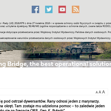
o i Rady (UE) 2016/679 z dnia 27 kwietnia 2016 r. w sprawie ochrony osób fizycznych w związku z 
Świat
Społeczność
Sport
Historia
Galerie
Wideo
ENGLI
oraz uchylenia dyrektywy 95/46/WE (ogólne rozporządzenie o ochronie danych, zwane także RODO).
acje dotyczące przetwarzania przez Wojskowy Instytut Wydawniczy Państwa danych osobowych. Pro
zaakceptowanie warunków przetwarzania danych osobowych przez Wojskowych Instytut Wydawniczy
A
A
A
ię pod ostrzał dywersantów. Rany odnosi jeden z marynarzy.
na okręt. Tam zostaje mu udzielona pomoc – to zaledwie jeden
o się na fregacie ORP „Gen. K. Pułaski”.