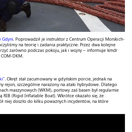
w Gdyni
. Poprowadził je instruktor z Centrum Operacji Morskich-
liśmy na teorię i zadania praktyczne. Przez dwa kolejne
arzyć zarówno podczas pokoju, jak i wojny – informuje kmdr
i z COM-DKM.
ki”
. Okręt stał zacumowany w gdyńskim porcie, jednak na
zny rejon, szczególnie narażony na ataki hybrydowe. Dlatego
inach maszynowych (WKM), portowy zaś basen był regularnie
IB (Rigid Inflatable Boat). Wkrótce okazało się, że
ł niej doszło do kilku poważnych incydentów, na które