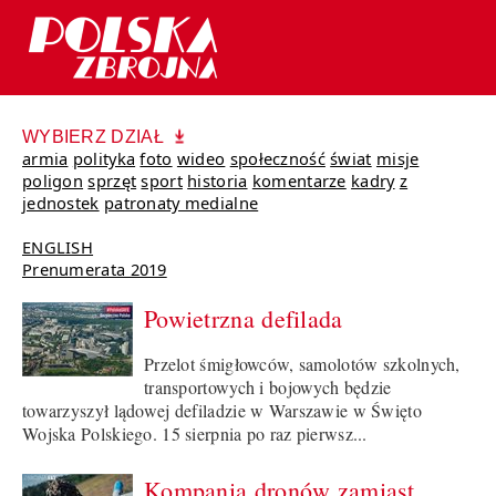
WYBIERZ DZIAŁ
armia
polityka
foto
wideo
społeczność
świat
misje
poligon
sprzęt
sport
historia
komentarze
kadry
z
jednostek
patronaty medialne
ENGLISH
Prenumerata 2019
Powietrzna defilada
Przelot śmigłowców, samolotów szkolnych,
transportowych i bojowych będzie
towarzyszył lądowej defiladzie w Warszawie w Święto
Wojska Polskiego. 15 sierpnia po raz pierwsz...
Kompania dronów zamiast