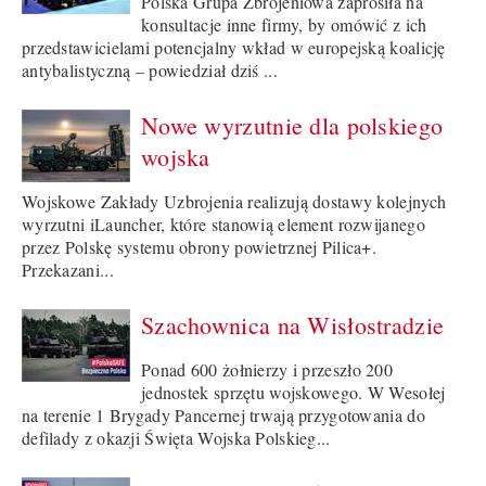
Polska Grupa Zbrojeniowa zaprosiła na
konsultacje inne firmy, by omówić z ich
przedstawicielami potencjalny wkład w europejską koalicję
antybalistyczną – powiedział dziś ...
Nowe wyrzutnie dla polskiego
wojska
Wojskowe Zakłady Uzbrojenia realizują dostawy kolejnych
wyrzutni iLauncher, które stanowią element rozwijanego
przez Polskę systemu obrony powietrznej Pilica+.
Przekazani...
Szachownica na Wisłostradzie
Ponad 600 żołnierzy i przeszło 200
jednostek sprzętu wojskowego. W Wesołej
na terenie 1 Brygady Pancernej trwają przygotowania do
defilady z okazji Święta Wojska Polskieg...