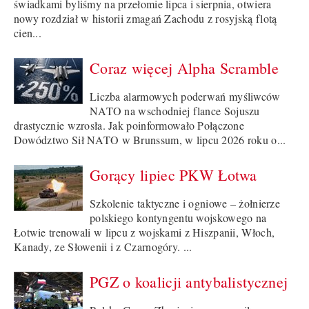
świadkami byliśmy na przełomie lipca i sierpnia, otwiera
nowy rozdział w historii zmagań Zachodu z rosyjską flotą
cien...
Coraz więcej Alpha Scramble
Liczba alarmowych poderwań myśliwców
NATO na wschodniej flance Sojuszu
drastycznie wzrosła. Jak poinformowało Połączone
Dowództwo Sił NATO w Brunssum, w lipcu 2026 roku o...
Gorący lipiec PKW Łotwa
Szkolenie taktyczne i ogniowe – żołnierze
polskiego kontyngentu wojskowego na
Łotwie trenowali w lipcu z wojskami z Hiszpanii, Włoch,
Kanady, ze Słowenii i z Czarnogóry. ...
PGZ o koalicji antybalistycznej