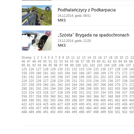
Podhalańczycy z Podkarpacia
24.12.2014, godz. 08:51
MKS
„Szósta” Brygada na spadochronach
23.12.2014, godz. 12:20
MKS
Strona:
1
2
3
4
5
6
7
8
9
10
11
12
13
14
15
16
17
18
19
20
21
22
46
47
48
49
50
51
52
53
54
55
56
57
58
59
60
61
62
63
64
65
66
90
91
92
93
94
95
96
97
98
99
100
101
102
103
104
105
106
107
125
126
127
128
129
130
131
132
133
134
135
136
137
138
139
14
158
159
160
161
162
163
164
165
166
167
168
169
170
171
172
17
191
192
193
194
195
196
197
198
199
200
201
202
203
204
205
20
224
225
226
227
228
229
230
231
232
233
234
235
236
237
238
23
257
258
259
260
261
262
263
264
265
266
267
268
269
270
271
27
290
291
292
293
294
295
296
297
298
299
300
301
302
303
304
30
323
324
325
326
327
328
329
330
331
332
333
334
335
336
337
33
356
357
358
359
360
361
362
363
364
365
366
367
368
369
370
37
389
390
391
392
393
394
395
396
397
398
399
400
401
402
403
40
422
423
424
425
426
427
428
429
430
431
432
433
434
435
436
43
455
456
457
458
459
460
461
462
463
464
465
466
467
468
469
47
488
489
490
491
492
493
494
495
496
497
498
499
500
501
502
50