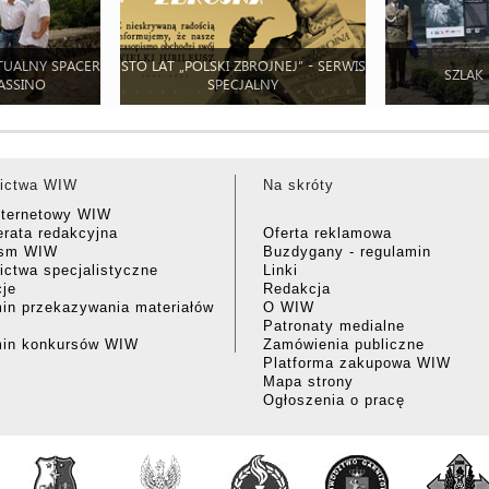
TUALNY SPACER
STO LAT „POLSKI ZBROJNEJ” - SERWIS
SZLAK
ASSINO
SPECJALNY
ictwa WIW
Na skróty
nternetowy WIW
rata redakcyjna
Oferta reklamowa
ism WIW
Buzdygany - regulamin
ctwa specjalistyczne
Linki
cje
Redakcja
in przekazywania materiałów
O WIW
Patronaty medialne
min konkursów WIW
Zamówienia publiczne
Platforma zakupowa WIW
Mapa strony
Ogłoszenia o pracę