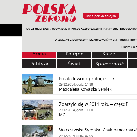
moja polska zbrojna
Od 25 maja 2018 r. obowiązuje w Polsce Rozporządzenie Parlamentu Europejskieg
Armia
Poligon
Sprzęt
Misje
Polityka
Prawo
W związku z powyższym przygotowaliśmy dla Państwa inform
Prosimy o 
Armia
Poligon
Sprzęt
Polityka
Świat
Społeczność
Polak dowódcą załogi C-17
29.12.2014, godz. 14:18
Magdalena Kowalska-Sendek
Zdarzyło się w 2014 roku – część II
29.12.2014, godz. 11:00
MC
Warszawska Syrenka. Znak pancernia
29.12.2014, godz. 07:03