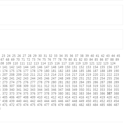
23
24
25
26
27
28
29
30
31
32
33
34
35
36
37
38
39
40
41
42
43
44
45
67
68
69
70
71
72
73
74
75
76
77
78
79
80
81
82
83
84
85
86
87
88
89
108
109
110
111
112
113
114
115
116
117
118
119
120
121
122
123
124
0
141
142
143
144
145
146
147
148
149
150
151
152
153
154
155
156
157
3
174
175
176
177
178
179
180
181
182
183
184
185
186
187
188
189
190
6
207
208
209
210
211
212
213
214
215
216
217
218
219
220
221
222
223
9
240
241
242
243
244
245
246
247
248
249
250
251
252
253
254
255
256
2
273
274
275
276
277
278
279
280
281
282
283
284
285
286
287
288
289
5
306
307
308
309
310
311
312
313
314
315
316
317
318
319
320
321
322
8
339
340
341
342
343
344
345
346
347
348
349
350
351
352
353
354
355
1
372
373
374
375
376
377
378
379
380
381
382
383
384
385
386
387
388
4
405
406
407
408
409
410
411
412
413
414
415
416
417
418
419
420
421
7
438
439
440
441
442
443
444
445
446
447
448
449
450
451
452
453
454
0
471
472
473
474
475
476
477
478
479
480
481
482
483
484
485
486
487
3