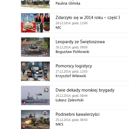
Paulina Glińska
Zdarzyło się w 2014 roku – część I
28.12.2014, godz. 12:00
MC
Leopardy ze Świętoszowa
28.12.2014, godz. 09:00
Bogusław Politowski
Pomorscy logistycy
27.12.2014, godz. 12:03
Krzysztof Wilewski
Dwie dekady morskiej brygady
26.12.2014, godz. 08:44
Łukasz Zalesiński
Podniebni kawalerzyści
25.12.2014, godz. 08:50
MKS