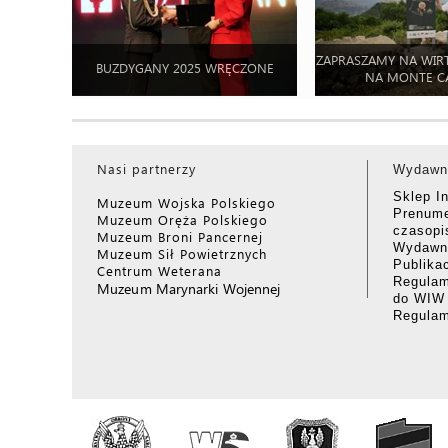
ZAPRASZAMY NA WIR
BUZDYGANY 2025 WRĘCZONE
NA MONTE C
Nasi partnerzy
Wydawn
Sklep I
Muzeum Wojska Polskiego
Prenume
Muzeum Oręża Polskiego
czasop
Muzeum Broni Pancernej
Wydawni
Muzeum Sił Powietrznych
Publika
Centrum Weterana
Regulam
Muzeum Marynarki Wojennej
do WIW
Regula