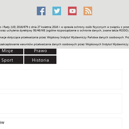
o i Rady (UE) 2016/679 z dnia 27 kwietnia 2016 r. w sprawie ochrony osób fizycznych w związku z 
Świat
Społeczność
Sport
Historia
Galerie
Wideo
ENGLI
oraz uchylenia dyrektywy 95/46/WE (ogólne rozporządzenie o ochronie danych, zwane także RODO).
acje dotyczące przetwarzania przez Wojskowy Instytut Wydawniczy Państwa danych osobowych. Pro
zaakceptowanie warunków przetwarzania danych osobowych przez Wojskowych Instytut Wydawniczy
Misje
Prawo
Sport
Historia
ków