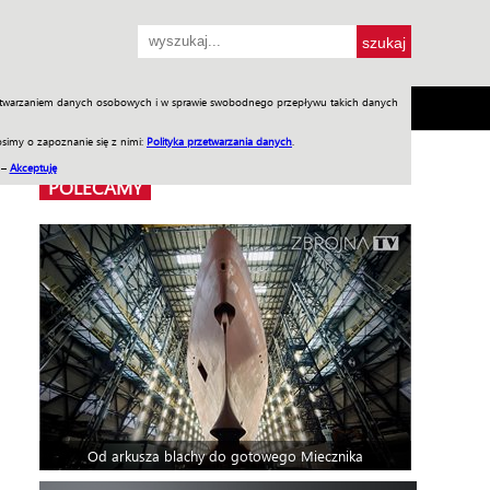
przetwarzaniem danych osobowych i w sprawie swobodnego przepływu takich danych
SH
SKLEP
Jednodniówki
Praca w WIW
simy o zapoznanie się z nimi:
Polityka przetwarzania danych
.
 –
Akceptuję
POLECAMY
Od arkusza blachy do gotowego Miecznika