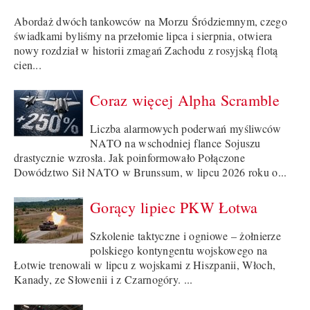
Abordaż dwóch tankowców na Morzu Śródziemnym, czego
świadkami byliśmy na przełomie lipca i sierpnia, otwiera
nowy rozdział w historii zmagań Zachodu z rosyjską flotą
cien...
Coraz więcej Alpha Scramble
Liczba alarmowych poderwań myśliwców
NATO na wschodniej flance Sojuszu
drastycznie wzrosła. Jak poinformowało Połączone
Dowództwo Sił NATO w Brunssum, w lipcu 2026 roku o...
Gorący lipiec PKW Łotwa
Szkolenie taktyczne i ogniowe – żołnierze
polskiego kontyngentu wojskowego na
Łotwie trenowali w lipcu z wojskami z Hiszpanii, Włoch,
Kanady, ze Słowenii i z Czarnogóry. ...