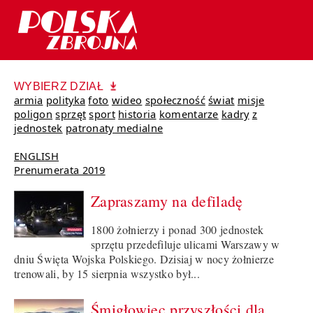
WYBIERZ DZIAŁ
armia
polityka
foto
wideo
społeczność
świat
misje
poligon
sprzęt
sport
historia
komentarze
kadry
z
jednostek
patronaty medialne
ENGLISH
Prenumerata 2019
Zapraszamy na defiladę
1800 żołnierzy i ponad 300 jednostek
sprzętu przedefiluje ulicami Warszawy w
dniu Święta Wojska Polskiego. Dzisiaj w nocy żołnierze
trenowali, by 15 sierpnia wszystko był...
Śmigłowiec przyszłości dla