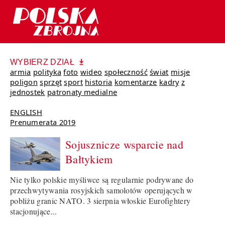
WYBIERZ DZIAŁ
armia
polityka
foto
wideo
społeczność
świat
misje
poligon
sprzęt
sport
historia
komentarze
kadry
z
jednostek
patronaty medialne
ENGLISH
Prenumerata 2019
Sojusznicze wsparcie nad
Bałtykiem
Nie tylko polskie myśliwce są regularnie podrywane do
przechwytywania rosyjskich samolotów operujących w
pobliżu granic NATO. 3 sierpnia włoskie Eurofightery
stacjonujące...