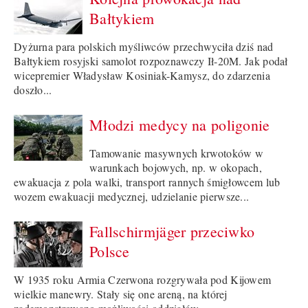
Bałtykiem
Dyżurna para polskich myśliwców przechwyciła dziś nad
Bałtykiem rosyjski samolot rozpoznawczy Ił-20M. Jak podał
wicepremier Władysław Kosiniak-Kamysz, do zdarzenia
doszło...
Młodzi medycy na poligonie
Tamowanie masywnych krwotoków w
warunkach bojowych, np. w okopach,
ewakuacja z pola walki, transport rannych śmigłowcem lub
wozem ewakuacji medycznej, udzielanie pierwsze...
Fallschirmjäger przeciwko
Polsce
W 1935 roku Armia Czerwona rozgrywała pod Kijowem
wielkie manewry. Stały się one areną, na której