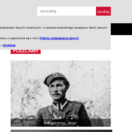
przetwarzaniem danych osobowych i w sprawie swobodnego przepływu takich danych
SH
SKLEP
Jednodniówki
Praca w WIW
simy o zapoznanie się z nimi:
Polityka przetwarzania danych
.
 –
Akceptuję
POLECAMY
Odnaleziono „Roja”