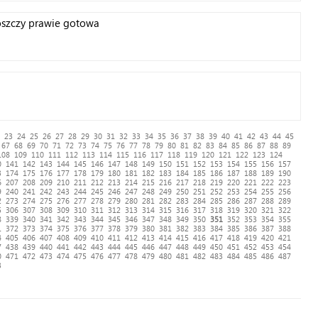
oszczy prawie gotowa
23
24
25
26
27
28
29
30
31
32
33
34
35
36
37
38
39
40
41
42
43
44
45
67
68
69
70
71
72
73
74
75
76
77
78
79
80
81
82
83
84
85
86
87
88
89
108
109
110
111
112
113
114
115
116
117
118
119
120
121
122
123
124
0
141
142
143
144
145
146
147
148
149
150
151
152
153
154
155
156
157
3
174
175
176
177
178
179
180
181
182
183
184
185
186
187
188
189
190
6
207
208
209
210
211
212
213
214
215
216
217
218
219
220
221
222
223
9
240
241
242
243
244
245
246
247
248
249
250
251
252
253
254
255
256
2
273
274
275
276
277
278
279
280
281
282
283
284
285
286
287
288
289
5
306
307
308
309
310
311
312
313
314
315
316
317
318
319
320
321
322
8
339
340
341
342
343
344
345
346
347
348
349
350
351
352
353
354
355
1
372
373
374
375
376
377
378
379
380
381
382
383
384
385
386
387
388
4
405
406
407
408
409
410
411
412
413
414
415
416
417
418
419
420
421
7
438
439
440
441
442
443
444
445
446
447
448
449
450
451
452
453
454
0
471
472
473
474
475
476
477
478
479
480
481
482
483
484
485
486
487
3