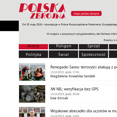
moja polska zbrojna
Od 25 maja 2018 r. obowiązuje w Polsce Rozporządzenie Parlamentu Europejskieg
Armia
Poligon
Sprzęt
Misje
Polityka
Prawo
W związku z powyższym przygotowaliśmy dla Państwa inform
Prosimy o 
Armia
Poligon
Sprzęt
Polityka
Świat
Społeczność
Renegade-Sarex: terroryści atakują z 
13.10.2015, godz. 17:41
Magdalena Kowalska-Sendek
JW NIL: weryfikacja bez GPS
13.10.2015, godz. 05:40
Ewa Korsak
Wojskowe abecadło dla uczniów w m
12.10.2015, godz. 12:01