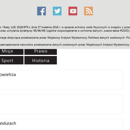
o i Rady (UE) 2016/679 z dnia 27 kwietnia 2016 r. w sprawie ochrony osób fizycznych w związku z 
Świat
Społeczność
Sport
Historia
Galerie
Wideo
ENGLI
oraz uchylenia dyrektywy 95/46/WE (ogólne rozporządzenie o ochronie danych, zwane także RODO).
acje dotyczące przetwarzania przez Wojskowy Instytut Wydawniczy Państwa danych osobowych. Pro
zaakceptowanie warunków przetwarzania danych osobowych przez Wojskowych Instytut Wydawniczy
Misje
Prawo
Sport
Historia
powietrza
undurach