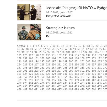
Jednostka Integracji Sił NATO w Bydg
06.10.2015, godz. 13:47
Krzysztof Wilewski
Strategia z kulturą
06.10.2015, godz. 12:12
PZ
Strona:
1
2
3
4
5
6
7
8
9
10
11
12
13
14
15
16
17
18
19
20
21
22
46
47
48
49
50
51
52
53
54
55
56
57
58
59
60
61
62
63
64
65
66
90
91
92
93
94
95
96
97
98
99
100
101
102
103
104
105
106
107
125
126
127
128
129
130
131
132
133
134
135
136
137
138
139
14
158
159
160
161
162
163
164
165
166
167
168
169
170
171
172
17
191
192
193
194
195
196
197
198
199
200
201
202
203
204
205
20
224
225
226
227
228
229
230
231
232
233
234
235
236
237
238
23
257
258
259
260
261
262
263
264
265
266
267
268
269
270
271
27
290
291
292
293
294
295
296
297
298
299
300
301
302
303
304
30
323
324
325
326
327
328
329
330
331
332
333
334
335
336
337
33
356
357
358
359
360
361
362
363
364
365
366
367
368
369
370
37
389
390
391
392
393
394
395
396
397
398
399
400
401
402
403
40
422
423
424
425
426
427
428
429
430
431
432
433
434
435
436
43
455
456
457
458
459
460
461
462
463
464
465
466
467
468
469
47
488
489
490
491
492
493
494
495
496
497
498
499
500
501
502
50