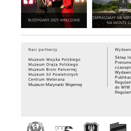
ZAPRASZAMY NA WIR
BUZDYGANY 2025 WRĘCZONE
NA MONTE C
Nasi partnerzy
Wydawn
Sklep I
Muzeum Wojska Polskiego
Prenume
Muzeum Oręża Polskiego
czasop
Muzeum Broni Pancernej
Wydawni
Muzeum Sił Powietrznych
Publika
Centrum Weterana
Regulam
Muzeum Marynarki Wojennej
do WIW
Regula