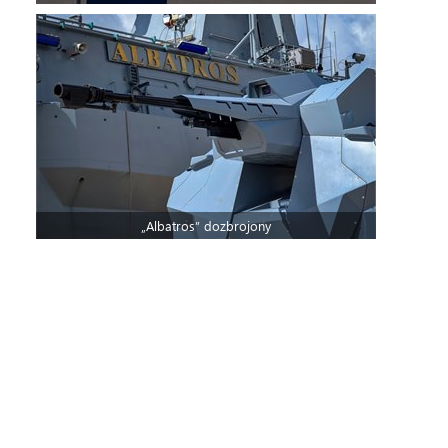
„Albatros” dozbrojony