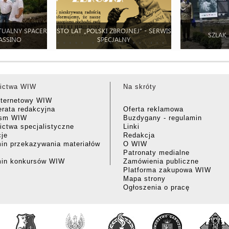
TUALNY SPACER
STO LAT „POLSKI ZBROJNEJ” - SERWIS
SZLAK
ASSINO
SPECJALNY
ictwa WIW
Na skróty
nternetowy WIW
rata redakcyjna
Oferta reklamowa
ism WIW
Buzdygany - regulamin
ctwa specjalistyczne
Linki
cje
Redakcja
in przekazywania materiałów
O WIW
Patronaty medialne
min konkursów WIW
Zamówienia publiczne
Platforma zakupowa WIW
Mapa strony
Ogłoszenia o pracę