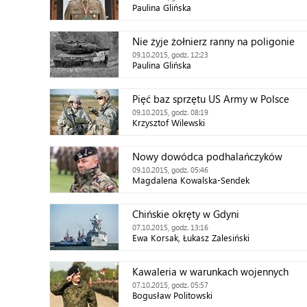
Paulina Glińska
Nie żyje żołnierz ranny na poligonie
09.10.2015, godz. 12:23
Paulina Glińska
Pięć baz sprzętu US Army w Polsce
09.10.2015, godz. 08:19
Krzysztof Wilewski
Nowy dowódca podhalańczyków
09.10.2015, godz. 05:46
Magdalena Kowalska-Sendek
Chińskie okręty w Gdyni
07.10.2015, godz. 13:16
Ewa Korsak, Łukasz Zalesiński
Kawaleria w warunkach wojennych
07.10.2015, godz. 05:57
Bogusław Politowski