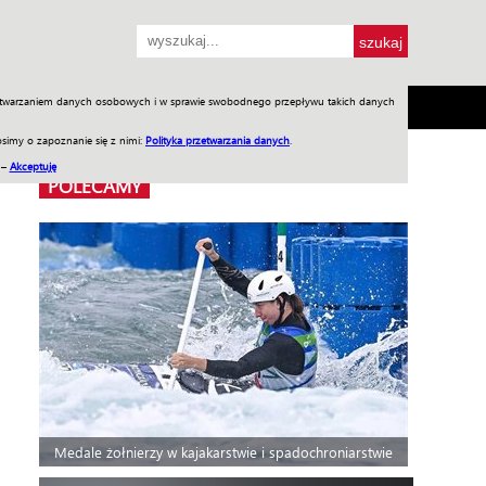
przetwarzaniem danych osobowych i w sprawie swobodnego przepływu takich danych
SH
SKLEP
Jednodniówki
Praca w WIW
simy o zapoznanie się z nimi:
Polityka przetwarzania danych
.
 –
Akceptuję
POLECAMY
Medale żołnierzy w kajakarstwie i spadochroniarstwie