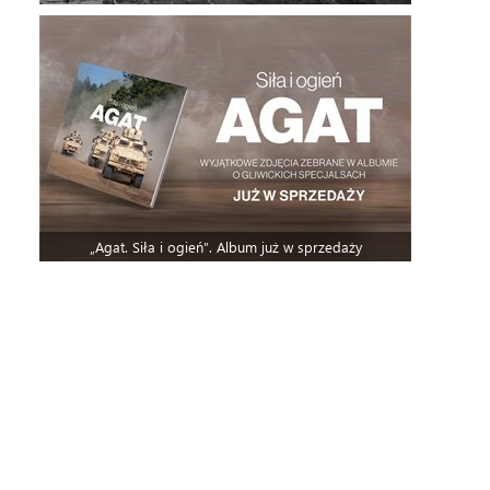
„Agat. Siła i ogień”. Album już w sprzedaży