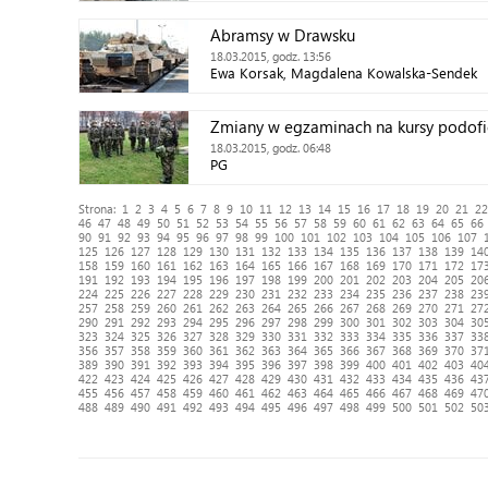
Abramsy w Drawsku
18.03.2015, godz. 13:56
Ewa Korsak, Magdalena Kowalska-Sendek
Zmiany w egzaminach na kursy podofi
18.03.2015, godz. 06:48
PG
Strona:
1
2
3
4
5
6
7
8
9
10
11
12
13
14
15
16
17
18
19
20
21
22
46
47
48
49
50
51
52
53
54
55
56
57
58
59
60
61
62
63
64
65
66
90
91
92
93
94
95
96
97
98
99
100
101
102
103
104
105
106
107
125
126
127
128
129
130
131
132
133
134
135
136
137
138
139
14
158
159
160
161
162
163
164
165
166
167
168
169
170
171
172
17
191
192
193
194
195
196
197
198
199
200
201
202
203
204
205
20
224
225
226
227
228
229
230
231
232
233
234
235
236
237
238
23
257
258
259
260
261
262
263
264
265
266
267
268
269
270
271
27
290
291
292
293
294
295
296
297
298
299
300
301
302
303
304
30
323
324
325
326
327
328
329
330
331
332
333
334
335
336
337
33
356
357
358
359
360
361
362
363
364
365
366
367
368
369
370
37
389
390
391
392
393
394
395
396
397
398
399
400
401
402
403
40
422
423
424
425
426
427
428
429
430
431
432
433
434
435
436
43
455
456
457
458
459
460
461
462
463
464
465
466
467
468
469
47
488
489
490
491
492
493
494
495
496
497
498
499
500
501
502
50