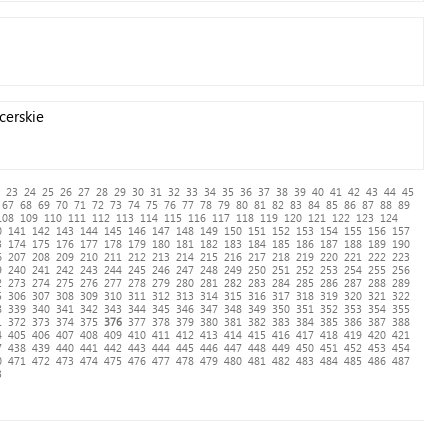
cerskie
23
24
25
26
27
28
29
30
31
32
33
34
35
36
37
38
39
40
41
42
43
44
45
67
68
69
70
71
72
73
74
75
76
77
78
79
80
81
82
83
84
85
86
87
88
89
108
109
110
111
112
113
114
115
116
117
118
119
120
121
122
123
124
0
141
142
143
144
145
146
147
148
149
150
151
152
153
154
155
156
157
3
174
175
176
177
178
179
180
181
182
183
184
185
186
187
188
189
190
6
207
208
209
210
211
212
213
214
215
216
217
218
219
220
221
222
223
9
240
241
242
243
244
245
246
247
248
249
250
251
252
253
254
255
256
2
273
274
275
276
277
278
279
280
281
282
283
284
285
286
287
288
289
5
306
307
308
309
310
311
312
313
314
315
316
317
318
319
320
321
322
8
339
340
341
342
343
344
345
346
347
348
349
350
351
352
353
354
355
1
372
373
374
375
376
377
378
379
380
381
382
383
384
385
386
387
388
4
405
406
407
408
409
410
411
412
413
414
415
416
417
418
419
420
421
7
438
439
440
441
442
443
444
445
446
447
448
449
450
451
452
453
454
0
471
472
473
474
475
476
477
478
479
480
481
482
483
484
485
486
487
3