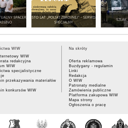
TUALNY SPACER
STO LAT „POLSKI ZBROJNEJ” - SERWIS
SZLAK
ASSINO
SPECJALNY
ictwa WIW
Na skróty
nternetowy WIW
rata redakcyjna
Oferta reklamowa
ism WIW
Buzdygany - regulamin
ctwa specjalistyczne
Linki
cje
Redakcja
in przekazywania materiałów
O WIW
Patronaty medialne
min konkursów WIW
Zamówienia publiczne
Platforma zakupowa WIW
Mapa strony
Ogłoszenia o pracę