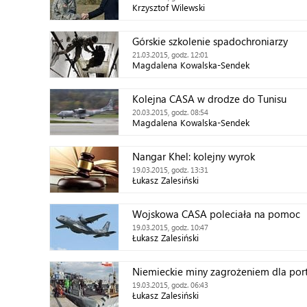
Krzysztof Wilewski
Górskie szkolenie spadochroniarzy
21.03.2015, godz. 12:01
Magdalena Kowalska-Sendek
Kolejna CASA w drodze do Tunisu
20.03.2015, godz. 08:54
Magdalena Kowalska-Sendek
Nangar Khel: kolejny wyrok
19.03.2015, godz. 13:31
Łukasz Zalesiński
Wojskowa CASA poleciała na pomoc
19.03.2015, godz. 10:47
Łukasz Zalesiński
Niemieckie miny zagrożeniem dla por
19.03.2015, godz. 06:43
Łukasz Zalesiński