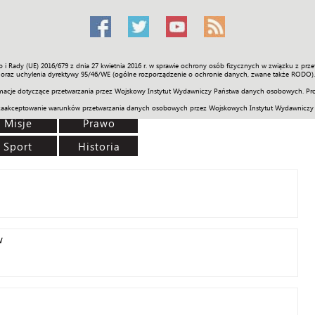
o i Rady (UE) 2016/679 z dnia 27 kwietnia 2016 r. w sprawie ochrony osób fizycznych w związku z 
Świat
Społeczność
Sport
Historia
Galerie
Wideo
ENGLI
oraz uchylenia dyrektywy 95/46/WE (ogólne rozporządzenie o ochronie danych, zwane także RODO).
acje dotyczące przetwarzania przez Wojskowy Instytut Wydawniczy Państwa danych osobowych. Pro
zaakceptowanie warunków przetwarzania danych osobowych przez Wojskowych Instytut Wydawniczy
Misje
Prawo
Sport
Historia
w