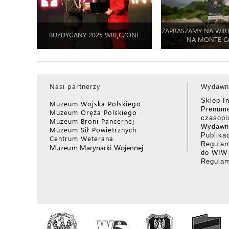
ZAPRASZAMY NA WIR
BUZDYGANY 2025 WRĘCZONE
NA MONTE C
Nasi partnerzy
Wydawn
Sklep I
Muzeum Wojska Polskiego
Prenume
Muzeum Oręża Polskiego
czasop
Muzeum Broni Pancernej
Wydawni
Muzeum Sił Powietrznych
Publika
Centrum Weterana
Regulam
Muzeum Marynarki Wojennej
do WIW
Regula