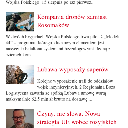
Wojska Polskiego. 15 sierpnia po raz pierwsz...
Kompania dronów zamiast
Rosomaków
W dwóch brygadach Wojska Polskiego trwa pilotaż „Modelu
44” – programu, którego kluczowym elementem jest
nasycenie batalionu systemami bezzałogowymi. Jedną z
czterech kom...
Lubawa wyposaży saperów
Kolejne wyposażenie trafi do oddziałów
wojsk inżynieryjnych. 2 Regionalna Baza
Logistyczna zawarła ze spółką Lubawa umowę wartą
maksymalnie 62,5 mln zł brutto na dostawę ...
Czyny, nie słowa. Nowa
strategia UE wobec rosyjskich