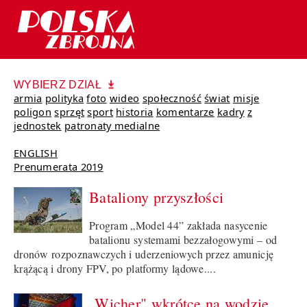
WYBIERZ DZIAŁ
armia
polityka
foto
wideo
społeczność
świat
misje
poligon
sprzęt
sport
historia
komentarze
kadry
z
jednostek
patronaty medialne
ENGLISH
Prenumerata 2019
Bataliony przyszłości
Program „Model 44” zakłada nasycenie
batalionu systemami bezzałogowymi – od
dronów rozpoznawczych i uderzeniowych przez amunicję
krążącą i drony FPV, po platformy lądowe....
„Wicher" wkrótce na wodzie