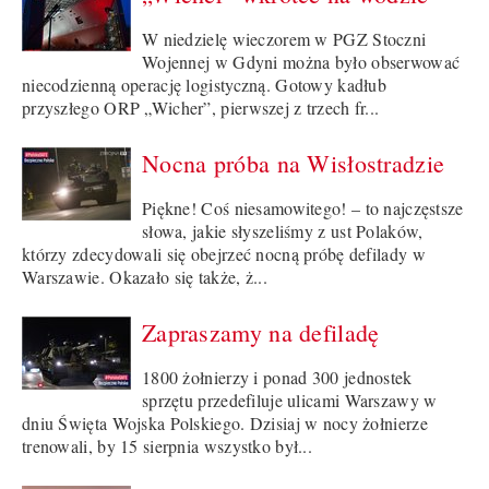
W niedzielę wieczorem w PGZ Stoczni
Wojennej w Gdyni można było obserwować
niecodzienną operację logistyczną. Gotowy kadłub
przyszłego ORP „Wicher”, pierwszej z trzech fr...
Nocna próba na Wisłostradzie
Piękne! Coś niesamowitego! – to najczęstsze
słowa, jakie słyszeliśmy z ust Polaków,
którzy zdecydowali się obejrzeć nocną próbę defilady w
Warszawie. Okazało się także, ż...
Zapraszamy na defiladę
1800 żołnierzy i ponad 300 jednostek
sprzętu przedefiluje ulicami Warszawy w
dniu Święta Wojska Polskiego. Dzisiaj w nocy żołnierze
trenowali, by 15 sierpnia wszystko był...