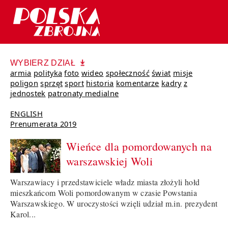
WYBIERZ DZIAŁ
armia
polityka
foto
wideo
społeczność
świat
misje
poligon
sprzęt
sport
historia
komentarze
kadry
z
jednostek
patronaty medialne
ENGLISH
Prenumerata 2019
Wieńce dla pomordowanych na
warszawskiej Woli
Warszawiacy i przedstawiciele władz miasta złożyli hołd
mieszkańcom Woli pomordowanym w czasie Powstania
Warszawskiego. W uroczystości wzięli udział m.in. prezydent
Karol...