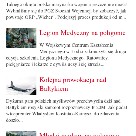
Takiego okrętu polska marynarka wojenna jeszcze nie miała!
Wybraliśmy się do PGZ Stoczni Wojennej, by zobaczyć, jak
powstaje ORP „Wicher”. Podejrzyj proces produkcji od m...
Legion Medyczny na poligonie
W Wojskowym Centrum Kształcenia
Medycznego w Łodzi zakończyła się druga
edycja szkolenia Legionu Medycznego. Ratownicy,
pielęgniarze i lekarze z cywila uczyli się strzela...
Kolejna prowokacja nad
Bałtykiem
Dyżurna para polskich myśliwców przechwyciła dziś nad
Bałtykiem rosyjski samolot rozpoznawczy Ił-20M. Jak podał
wicepremier Władysław Kosiniak-Kamysz, do zdarzenia
doszło...
Młodzi medycy na poligonie