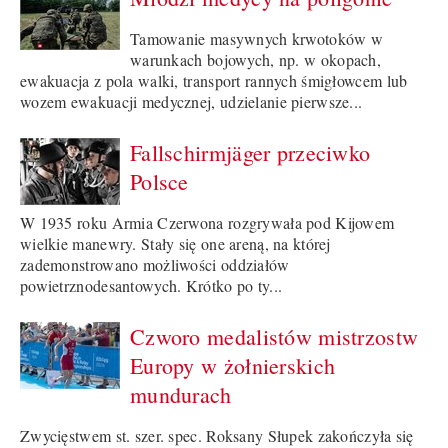
Tamowanie masywnych krwotoków w
warunkach bojowych, np. w okopach,
ewakuacja z pola walki, transport rannych śmigłowcem lub
wozem ewakuacji medycznej, udzielanie pierwsze...
Fallschirmjäger przeciwko
Polsce
W 1935 roku Armia Czerwona rozgrywała pod Kijowem
wielkie manewry. Stały się one areną, na której
zademonstrowano możliwości oddziałów
powietrznodesantowych. Krótko po ty...
Czworo medalistów mistrzostw
Europy w żołnierskich
mundurach
Zwycięstwem st. szer. spec. Roksany Słupek zakończyła się