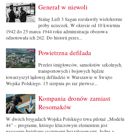
Generał w niewoli
Stalag Luft 3 Sagan rozsławiły wielokrotne
próby ucieczek. W okresie od 10 kwietnia
1942 do 25 marca 1944 roku administracja obozowa
odnotowała ich 262. Do historii przes...
Powietrzna defilada
Przelot śmigłowców, samolotów szkolnych,
transportowych i bojowych będzie
towarzyszył lądowej defiladzie w Warszawie w Święto
Wojska Polskiego. 15 sierpnia po raz pierwsz...
Kompania dronów zamiast
Rosomaków
W dwóch brygadach Wojska Polskiego trwa pilotaż „Modelu
44” – programu, którego kluczowym elementem jest
nasycenie batalionu systemami bezzałogowymi. Jedną z