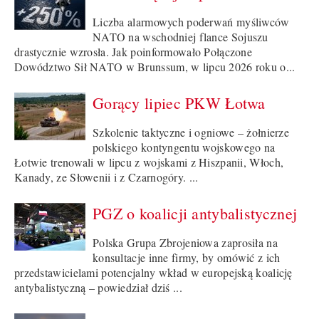
Liczba alarmowych poderwań myśliwców
NATO na wschodniej flance Sojuszu
drastycznie wzrosła. Jak poinformowało Połączone
Dowództwo Sił NATO w Brunssum, w lipcu 2026 roku o...
Gorący lipiec PKW Łotwa
Szkolenie taktyczne i ogniowe – żołnierze
polskiego kontyngentu wojskowego na
Łotwie trenowali w lipcu z wojskami z Hiszpanii, Włoch,
Kanady, ze Słowenii i z Czarnogóry. ...
PGZ o koalicji antybalistycznej
Polska Grupa Zbrojeniowa zaprosiła na
konsultacje inne firmy, by omówić z ich
przedstawicielami potencjalny wkład w europejską koalicję
antybalistyczną – powiedział dziś ...