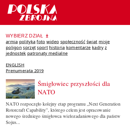
WYBIERZ DZIAŁ
armia
polityka
foto
wideo
społeczność
świat
misje
poligon
sprzęt
sport
historia
komentarze
kadry
z
jednostek
patronaty medialne
ENGLISH
Prenumerata 2019
Śmigłowiec przyszłości dla
NATO
NATO rozpoczęło kolejny etap programu „Next Generation
Rotorcraft Capability”, którego celem jest opracowanie
nowego średniego śmigłowca wielozadaniowego dla państw
Sojus...