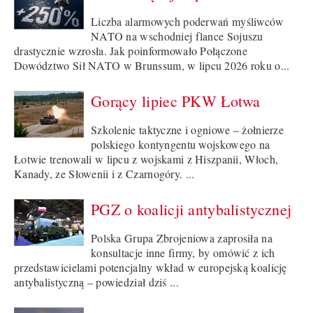
Liczba alarmowych poderwań myśliwców
NATO na wschodniej flance Sojuszu
drastycznie wzrosła. Jak poinformowało Połączone
Dowództwo Sił NATO w Brunssum, w lipcu 2026 roku o...
Gorący lipiec PKW Łotwa
Szkolenie taktyczne i ogniowe – żołnierze
polskiego kontyngentu wojskowego na
Łotwie trenowali w lipcu z wojskami z Hiszpanii, Włoch,
Kanady, ze Słowenii i z Czarnogóry. ...
PGZ o koalicji antybalistycznej
Polska Grupa Zbrojeniowa zaprosiła na
konsultacje inne firmy, by omówić z ich
przedstawicielami potencjalny wkład w europejską koalicję
antybalistyczną – powiedział dziś ...