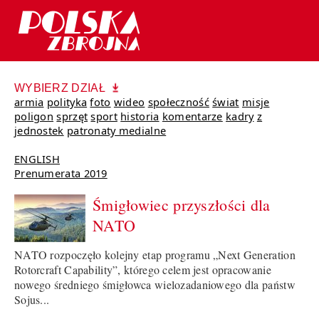
WYBIERZ DZIAŁ
armia
polityka
foto
wideo
społeczność
świat
misje
poligon
sprzęt
sport
historia
komentarze
kadry
z
jednostek
patronaty medialne
ENGLISH
Prenumerata 2019
Śmigłowiec przyszłości dla
NATO
NATO rozpoczęło kolejny etap programu „Next Generation
Rotorcraft Capability”, którego celem jest opracowanie
nowego średniego śmigłowca wielozadaniowego dla państw
Sojus...