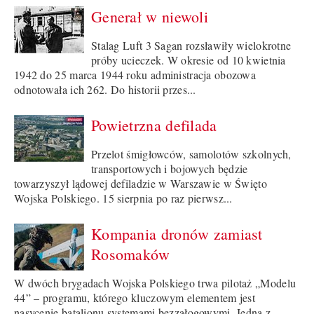
Generał w niewoli
Stalag Luft 3 Sagan rozsławiły wielokrotne
próby ucieczek. W okresie od 10 kwietnia
1942 do 25 marca 1944 roku administracja obozowa
odnotowała ich 262. Do historii przes...
Powietrzna defilada
Przelot śmigłowców, samolotów szkolnych,
transportowych i bojowych będzie
towarzyszył lądowej defiladzie w Warszawie w Święto
Wojska Polskiego. 15 sierpnia po raz pierwsz...
Kompania dronów zamiast
Rosomaków
W dwóch brygadach Wojska Polskiego trwa pilotaż „Modelu
44” – programu, którego kluczowym elementem jest
nasycenie batalionu systemami bezzałogowymi. Jedną z