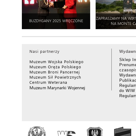
ZAPRASZAMY NA WIR
BUZDYGANY 2025 WRĘCZONE
NA MONTE C
Nasi partnerzy
Wydawn
Sklep I
Muzeum Wojska Polskiego
Prenume
Muzeum Oręża Polskiego
czasop
Muzeum Broni Pancernej
Wydawni
Muzeum Sił Powietrznych
Publika
Centrum Weterana
Regulam
Muzeum Marynarki Wojennej
do WIW
Regula