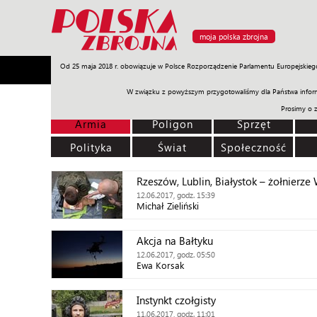
moja polska zbrojna
Od 25 maja 2018 r. obowiązuje w Polsce Rozporządzenie Parlamentu Europejskieg
Armia
Poligon
Sprzęt
Misje
Polityka
Prawo
W związku z powyższym przygotowaliśmy dla Państwa inform
Prosimy o 
Armia
Poligon
Sprzęt
Polityka
Świat
Społeczność
Rzeszów, Lublin, Białystok – żołnierze
12.06.2017, godz. 15:39
Michał Zieliński
Akcja na Bałtyku
12.06.2017, godz. 05:50
Ewa Korsak
Instynkt czołgisty
11.06.2017, godz. 11:01