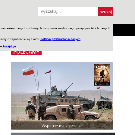
przetwarzaniem danych osobowych i w sprawie swobodnego przepływu takich danych
SH
SKLEP
Jednodniówki
Praca w WIW
simy o zapoznanie się z nimi:
Polityka przetwarzania danych
.
 –
Akceptuję
POLECAMY
Wsparcie ma znaczenie