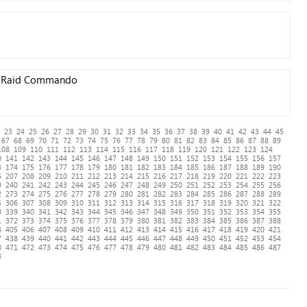
an Raid Commando
23
24
25
26
27
28
29
30
31
32
33
34
35
36
37
38
39
40
41
42
43
44
45
67
68
69
70
71
72
73
74
75
76
77
78
79
80
81
82
83
84
85
86
87
88
89
108
109
110
111
112
113
114
115
116
117
118
119
120
121
122
123
124
0
141
142
143
144
145
146
147
148
149
150
151
152
153
154
155
156
157
3
174
175
176
177
178
179
180
181
182
183
184
185
186
187
188
189
190
6
207
208
209
210
211
212
213
214
215
216
217
218
219
220
221
222
223
9
240
241
242
243
244
245
246
247
248
249
250
251
252
253
254
255
256
2
273
274
275
276
277
278
279
280
281
282
283
284
285
286
287
288
289
5
306
307
308
309
310
311
312
313
314
315
316
317
318
319
320
321
322
8
339
340
341
342
343
344
345
346
347
348
349
350
351
352
353
354
355
1
372
373
374
375
376
377
378
379
380
381
382
383
384
385
386
387
388
4
405
406
407
408
409
410
411
412
413
414
415
416
417
418
419
420
421
7
438
439
440
441
442
443
444
445
446
447
448
449
450
451
452
453
454
0
471
472
473
474
475
476
477
478
479
480
481
482
483
484
485
486
487
3