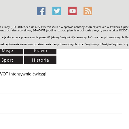
o i Rady (UE) 2016/679 z dnia 27 kwietnia 2016 r. w sprawie ochrony osób fizycznych w związku z 
Świat
Społeczność
Sport
Historia
Galerie
Wideo
ENGLI
oraz uchylenia dyrektywy 95/46/WE (ogólne rozporządzenie o ochronie danych, zwane także RODO).
acje dotyczące przetwarzania przez Wojskowy Instytut Wydawniczy Państwa danych osobowych. Pro
zaakceptowanie warunków przetwarzania danych osobowych przez Wojskowych Instytut Wydawniczy
Misje
Prawo
Sport
Historia
 WOT intensywnie ćwiczą!