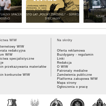
TUALNY SPACER
STO LAT „POLSKI ZBROJNEJ” - SERWIS
SZLAK
ASSINO
SPECJALNY
ictwa WIW
Na skróty
nternetowy WIW
rata redakcyjna
Oferta reklamowa
ism WIW
Buzdygany - regulamin
ctwa specjalistyczne
Linki
cje
Redakcja
in przekazywania materiałów
O WIW
Patronaty medialne
min konkursów WIW
Zamówienia publiczne
Platforma zakupowa WIW
Mapa strony
Ogłoszenia o pracę