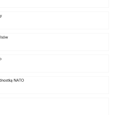
y
alsów
o
ednostką NATO