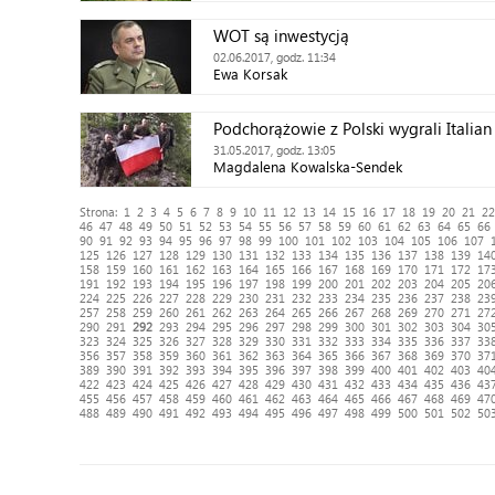
WOT są inwestycją
02.06.2017, godz. 11:34
Ewa Korsak
Podchorążowie z Polski wygrali Itali
31.05.2017, godz. 13:05
Magdalena Kowalska-Sendek
Strona:
1
2
3
4
5
6
7
8
9
10
11
12
13
14
15
16
17
18
19
20
21
22
46
47
48
49
50
51
52
53
54
55
56
57
58
59
60
61
62
63
64
65
66
90
91
92
93
94
95
96
97
98
99
100
101
102
103
104
105
106
107
125
126
127
128
129
130
131
132
133
134
135
136
137
138
139
14
158
159
160
161
162
163
164
165
166
167
168
169
170
171
172
17
191
192
193
194
195
196
197
198
199
200
201
202
203
204
205
20
224
225
226
227
228
229
230
231
232
233
234
235
236
237
238
23
257
258
259
260
261
262
263
264
265
266
267
268
269
270
271
27
290
291
292
293
294
295
296
297
298
299
300
301
302
303
304
30
323
324
325
326
327
328
329
330
331
332
333
334
335
336
337
33
356
357
358
359
360
361
362
363
364
365
366
367
368
369
370
37
389
390
391
392
393
394
395
396
397
398
399
400
401
402
403
40
422
423
424
425
426
427
428
429
430
431
432
433
434
435
436
43
455
456
457
458
459
460
461
462
463
464
465
466
467
468
469
47
488
489
490
491
492
493
494
495
496
497
498
499
500
501
502
50