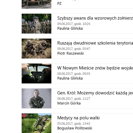
PZ
Szybszy awans dla wzorowych żołnierz
09.06.2017, godz. 10:24
Paulina Glińska
Ruszają dwudniowe szkolenia terytori
09.06.2017, godz. 05:47
Piotr Raszewski
W Nowym Mieście znów będzie wojsk
08.06.2017, godz. 09:35
Paulina Glińska
Gen. Król: Możemy dowodzić każdą j
06.06.2017, godz. 11:27
Marcin Górka
Medycy na polu walki
05.06.2017, godz. 13:43
Bogusław Politowski