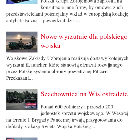
Polska Grupa Zbrojeniowa zaprosiła na
konsultacje inne firmy, by omówić z ich
przedstawicielami potencjalny wkład w europejską koalicję
antybalistyczną – powiedział dziś ...
Nowe wyrzutnie dla polskiego
wojska
Wojskowe Zakłady Uzbrojenia realizują dostawy kolejnych
wyrzutni iLauncher, które stanowią element rozwijanego
przez Polskę systemu obrony powietrznej Pilica+.
Przekazani...
Szachownica na Wisłostradzie
Ponad 600 żołnierzy i przeszło 200
jednostek sprzętu wojskowego. W Wesołej
na terenie 1 Brygady Pancernej trwają przygotowania do
defilady z okazji Święta Wojska Polskieg...