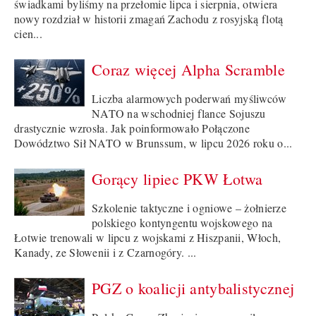
świadkami byliśmy na przełomie lipca i sierpnia, otwiera
nowy rozdział w historii zmagań Zachodu z rosyjską flotą
cien...
Coraz więcej Alpha Scramble
Liczba alarmowych poderwań myśliwców
NATO na wschodniej flance Sojuszu
drastycznie wzrosła. Jak poinformowało Połączone
Dowództwo Sił NATO w Brunssum, w lipcu 2026 roku o...
Gorący lipiec PKW Łotwa
Szkolenie taktyczne i ogniowe – żołnierze
polskiego kontyngentu wojskowego na
Łotwie trenowali w lipcu z wojskami z Hiszpanii, Włoch,
Kanady, ze Słowenii i z Czarnogóry. ...
PGZ o koalicji antybalistycznej