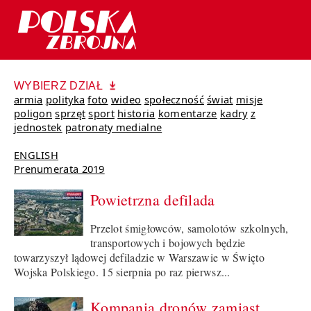
WYBIERZ DZIAŁ
armia
polityka
foto
wideo
społeczność
świat
misje
poligon
sprzęt
sport
historia
komentarze
kadry
z
jednostek
patronaty medialne
ENGLISH
Prenumerata 2019
Powietrzna defilada
Przelot śmigłowców, samolotów szkolnych,
transportowych i bojowych będzie
towarzyszył lądowej defiladzie w Warszawie w Święto
Wojska Polskiego. 15 sierpnia po raz pierwsz...
Kompania dronów zamiast