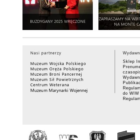
ZAPRASZAMY NA WIR
BUZDYGANY 2025 WRĘCZONE
NA MONTE C
Nasi partnerzy
Wydawn
Sklep I
Muzeum Wojska Polskiego
Prenume
Muzeum Oręża Polskiego
czasop
Muzeum Broni Pancernej
Wydawni
Muzeum Sił Powietrznych
Publika
Centrum Weterana
Regulam
Muzeum Marynarki Wojennej
do WIW
Regula