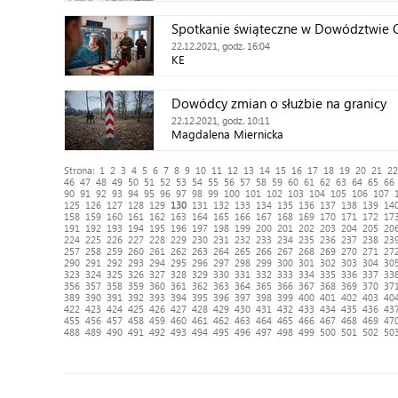
Spotkanie świąteczne w Dowództwie 
22.12.2021, godz. 16:04
KE
Dowódcy zmian o służbie na granicy
22.12.2021, godz. 10:11
Magdalena Miernicka
Strona:
1
2
3
4
5
6
7
8
9
10
11
12
13
14
15
16
17
18
19
20
21
22
46
47
48
49
50
51
52
53
54
55
56
57
58
59
60
61
62
63
64
65
66
90
91
92
93
94
95
96
97
98
99
100
101
102
103
104
105
106
107
125
126
127
128
129
130
131
132
133
134
135
136
137
138
139
14
158
159
160
161
162
163
164
165
166
167
168
169
170
171
172
17
191
192
193
194
195
196
197
198
199
200
201
202
203
204
205
20
224
225
226
227
228
229
230
231
232
233
234
235
236
237
238
23
257
258
259
260
261
262
263
264
265
266
267
268
269
270
271
27
290
291
292
293
294
295
296
297
298
299
300
301
302
303
304
30
323
324
325
326
327
328
329
330
331
332
333
334
335
336
337
33
356
357
358
359
360
361
362
363
364
365
366
367
368
369
370
37
389
390
391
392
393
394
395
396
397
398
399
400
401
402
403
40
422
423
424
425
426
427
428
429
430
431
432
433
434
435
436
43
455
456
457
458
459
460
461
462
463
464
465
466
467
468
469
47
488
489
490
491
492
493
494
495
496
497
498
499
500
501
502
50