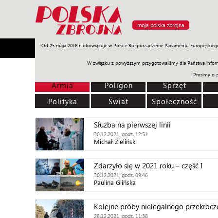
moja polska zbrojna
Od 25 maja 2018 r. obowiązuje w Polsce Rozporządzenie Parlamentu Europejskieg
Armia
Poligon
Sprzęt
Misje
Polityka
Prawo
W związku z powyższym przygotowaliśmy dla Państwa inform
Prosimy o 
Armia
Poligon
Sprzęt
Polityka
Świat
Społeczność
Służba na pierwszej linii
30.12.2021, godz. 12:51
Michał Zieliński
Zdarzyło się w 2021 roku – część I
30.12.2021, godz. 09:46
Paulina Glińska
Kolejne próby nielegalnego przekrocze
28.12.2021, godz. 11:38