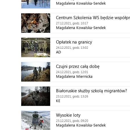
Magdalena Kowalska-Sendek
Centrum Szkolenia WS będzie współ
27.12.2021, godz. 10:17
Magdalena Kowalska-Sendek
Opłatek na granicy
24.12.2021, godz. 13:02
AD
Czujni przez całą dobę
24.12.2021, godz. 12:01
Magdalena Miernicka
Białoruskie służby szkolą migrantów?
23.12.2021, godz. 13:26
KE
Wysokie loty
23.12.2021, godz. 09:20
Magdalena Kowalska-Sendek