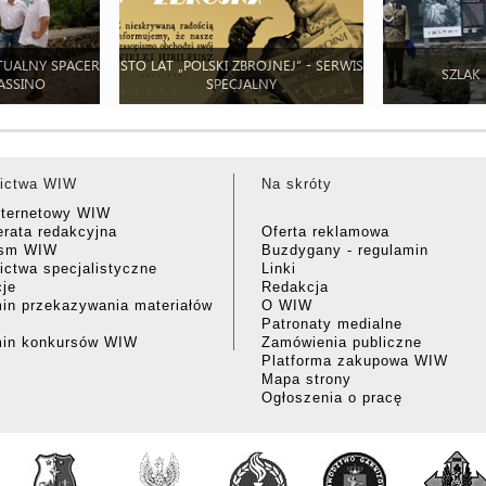
TUALNY SPACER
STO LAT „POLSKI ZBROJNEJ” - SERWIS
SZLAK
ASSINO
SPECJALNY
ictwa WIW
Na skróty
nternetowy WIW
rata redakcyjna
Oferta reklamowa
ism WIW
Buzdygany - regulamin
ctwa specjalistyczne
Linki
cje
Redakcja
in przekazywania materiałów
O WIW
Patronaty medialne
min konkursów WIW
Zamówienia publiczne
Platforma zakupowa WIW
Mapa strony
Ogłoszenia o pracę