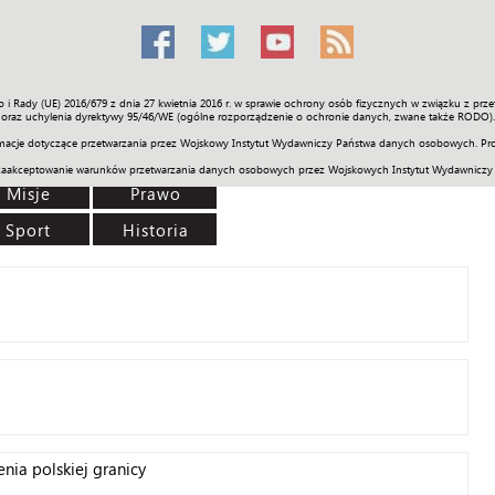
o i Rady (UE) 2016/679 z dnia 27 kwietnia 2016 r. w sprawie ochrony osób fizycznych w związku z 
Świat
Społeczność
Sport
Historia
Galerie
Wideo
ENGLI
oraz uchylenia dyrektywy 95/46/WE (ogólne rozporządzenie o ochronie danych, zwane także RODO).
acje dotyczące przetwarzania przez Wojskowy Instytut Wydawniczy Państwa danych osobowych. Pro
zaakceptowanie warunków przetwarzania danych osobowych przez Wojskowych Instytut Wydawniczy
Misje
Prawo
Sport
Historia
nia polskiej granicy