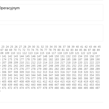
Operacyjnym
23
24
25
26
27
28
29
30
31
32
33
34
35
36
37
38
39
40
41
42
43
44
45
67
68
69
70
71
72
73
74
75
76
77
78
79
80
81
82
83
84
85
86
87
88
89
108
109
110
111
112
113
114
115
116
117
118
119
120
121
122
123
124
0
141
142
143
144
145
146
147
148
149
150
151
152
153
154
155
156
157
3
174
175
176
177
178
179
180
181
182
183
184
185
186
187
188
189
190
6
207
208
209
210
211
212
213
214
215
216
217
218
219
220
221
222
223
9
240
241
242
243
244
245
246
247
248
249
250
251
252
253
254
255
256
2
273
274
275
276
277
278
279
280
281
282
283
284
285
286
287
288
289
5
306
307
308
309
310
311
312
313
314
315
316
317
318
319
320
321
322
8
339
340
341
342
343
344
345
346
347
348
349
350
351
352
353
354
355
1
372
373
374
375
376
377
378
379
380
381
382
383
384
385
386
387
388
4
405
406
407
408
409
410
411
412
413
414
415
416
417
418
419
420
421
7
438
439
440
441
442
443
444
445
446
447
448
449
450
451
452
453
454
0
471
472
473
474
475
476
477
478
479
480
481
482
483
484
485
486
487
3