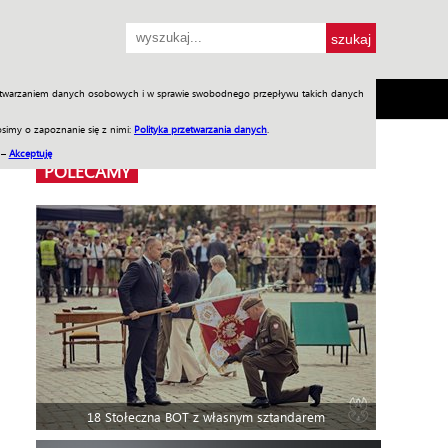
przetwarzaniem danych osobowych i w sprawie swobodnego przepływu takich danych
SH
SKLEP
Jednodniówki
Praca w WIW
simy o zapoznanie się z nimi:
Polityka przetwarzania danych
.
 –
Akceptuję
POLECAMY
18 Stołeczna BOT z własnym sztandarem