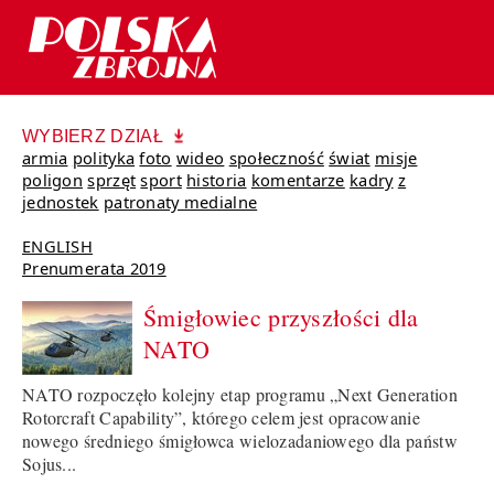
WYBIERZ DZIAŁ
armia
polityka
foto
wideo
społeczność
świat
misje
poligon
sprzęt
sport
historia
komentarze
kadry
z
jednostek
patronaty medialne
ENGLISH
Prenumerata 2019
Śmigłowiec przyszłości dla
NATO
NATO rozpoczęło kolejny etap programu „Next Generation
Rotorcraft Capability”, którego celem jest opracowanie
nowego średniego śmigłowca wielozadaniowego dla państw
Sojus...