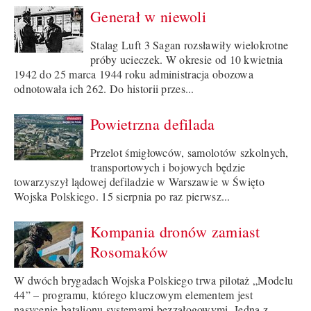
Generał w niewoli
Stalag Luft 3 Sagan rozsławiły wielokrotne
próby ucieczek. W okresie od 10 kwietnia
1942 do 25 marca 1944 roku administracja obozowa
odnotowała ich 262. Do historii przes...
Powietrzna defilada
Przelot śmigłowców, samolotów szkolnych,
transportowych i bojowych będzie
towarzyszył lądowej defiladzie w Warszawie w Święto
Wojska Polskiego. 15 sierpnia po raz pierwsz...
Kompania dronów zamiast
Rosomaków
W dwóch brygadach Wojska Polskiego trwa pilotaż „Modelu
44” – programu, którego kluczowym elementem jest
nasycenie batalionu systemami bezzałogowymi. Jedną z