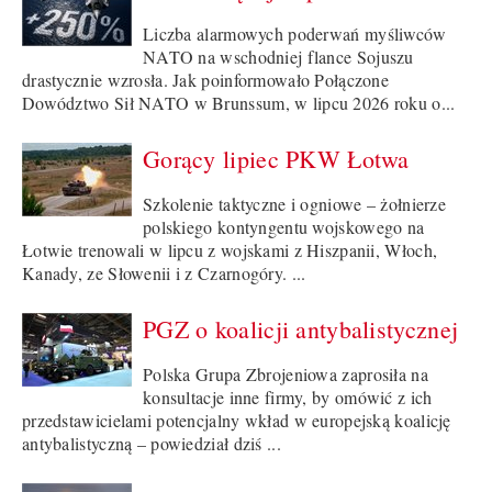
Liczba alarmowych poderwań myśliwców
NATO na wschodniej flance Sojuszu
drastycznie wzrosła. Jak poinformowało Połączone
Dowództwo Sił NATO w Brunssum, w lipcu 2026 roku o...
Gorący lipiec PKW Łotwa
Szkolenie taktyczne i ogniowe – żołnierze
polskiego kontyngentu wojskowego na
Łotwie trenowali w lipcu z wojskami z Hiszpanii, Włoch,
Kanady, ze Słowenii i z Czarnogóry. ...
PGZ o koalicji antybalistycznej
Polska Grupa Zbrojeniowa zaprosiła na
konsultacje inne firmy, by omówić z ich
przedstawicielami potencjalny wkład w europejską koalicję
antybalistyczną – powiedział dziś ...