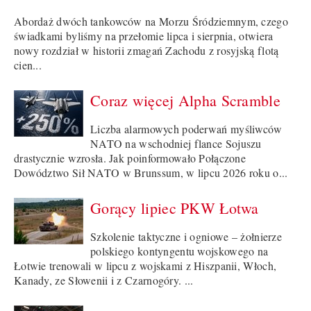
Abordaż dwóch tankowców na Morzu Śródziemnym, czego
świadkami byliśmy na przełomie lipca i sierpnia, otwiera
nowy rozdział w historii zmagań Zachodu z rosyjską flotą
cien...
Coraz więcej Alpha Scramble
Liczba alarmowych poderwań myśliwców
NATO na wschodniej flance Sojuszu
drastycznie wzrosła. Jak poinformowało Połączone
Dowództwo Sił NATO w Brunssum, w lipcu 2026 roku o...
Gorący lipiec PKW Łotwa
Szkolenie taktyczne i ogniowe – żołnierze
polskiego kontyngentu wojskowego na
Łotwie trenowali w lipcu z wojskami z Hiszpanii, Włoch,
Kanady, ze Słowenii i z Czarnogóry. ...