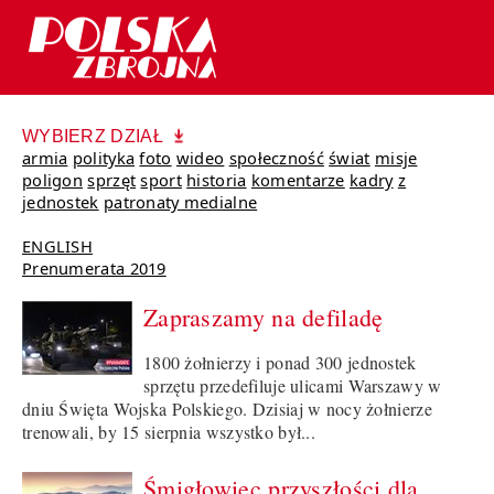
WYBIERZ DZIAŁ
armia
polityka
foto
wideo
społeczność
świat
misje
poligon
sprzęt
sport
historia
komentarze
kadry
z
jednostek
patronaty medialne
ENGLISH
Prenumerata 2019
Zapraszamy na defiladę
1800 żołnierzy i ponad 300 jednostek
sprzętu przedefiluje ulicami Warszawy w
dniu Święta Wojska Polskiego. Dzisiaj w nocy żołnierze
trenowali, by 15 sierpnia wszystko był...
Śmigłowiec przyszłości dla