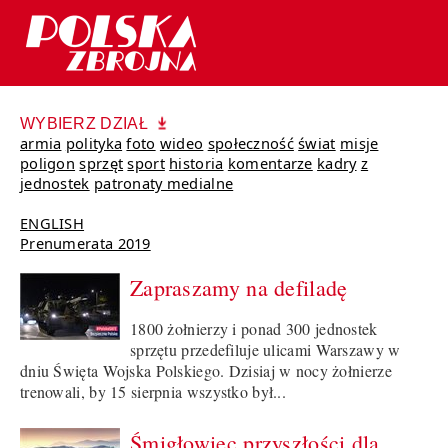
WYBIERZ DZIAŁ
armia
polityka
foto
wideo
społeczność
świat
misje
poligon
sprzęt
sport
historia
komentarze
kadry
z
jednostek
patronaty medialne
ENGLISH
Prenumerata 2019
Zapraszamy na defiladę
1800 żołnierzy i ponad 300 jednostek
sprzętu przedefiluje ulicami Warszawy w
dniu Święta Wojska Polskiego. Dzisiaj w nocy żołnierze
trenowali, by 15 sierpnia wszystko był...
Śmigłowiec przyszłości dla