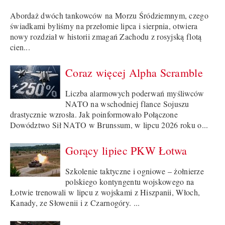
Abordaż dwóch tankowców na Morzu Śródziemnym, czego
świadkami byliśmy na przełomie lipca i sierpnia, otwiera
nowy rozdział w historii zmagań Zachodu z rosyjską flotą
cien...
Coraz więcej Alpha Scramble
Liczba alarmowych poderwań myśliwców
NATO na wschodniej flance Sojuszu
drastycznie wzrosła. Jak poinformowało Połączone
Dowództwo Sił NATO w Brunssum, w lipcu 2026 roku o...
Gorący lipiec PKW Łotwa
Szkolenie taktyczne i ogniowe – żołnierze
polskiego kontyngentu wojskowego na
Łotwie trenowali w lipcu z wojskami z Hiszpanii, Włoch,
Kanady, ze Słowenii i z Czarnogóry. ...