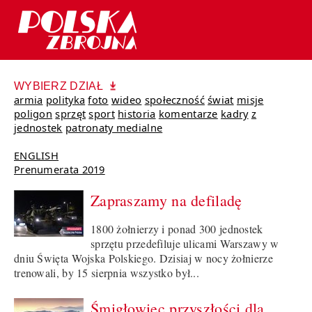
WYBIERZ DZIAŁ
armia
polityka
foto
wideo
społeczność
świat
misje
poligon
sprzęt
sport
historia
komentarze
kadry
z
jednostek
patronaty medialne
ENGLISH
Prenumerata 2019
Zapraszamy na defiladę
1800 żołnierzy i ponad 300 jednostek
sprzętu przedefiluje ulicami Warszawy w
dniu Święta Wojska Polskiego. Dzisiaj w nocy żołnierze
trenowali, by 15 sierpnia wszystko był...
Śmigłowiec przyszłości dla