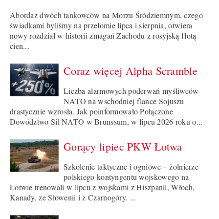
Abordaż dwóch tankowców na Morzu Śródziemnym, czego
świadkami byliśmy na przełomie lipca i sierpnia, otwiera
nowy rozdział w historii zmagań Zachodu z rosyjską flotą
cien...
Coraz więcej Alpha Scramble
Liczba alarmowych poderwań myśliwców
NATO na wschodniej flance Sojuszu
drastycznie wzrosła. Jak poinformowało Połączone
Dowództwo Sił NATO w Brunssum, w lipcu 2026 roku o...
Gorący lipiec PKW Łotwa
Szkolenie taktyczne i ogniowe – żołnierze
polskiego kontyngentu wojskowego na
Łotwie trenowali w lipcu z wojskami z Hiszpanii, Włoch,
Kanady, ze Słowenii i z Czarnogóry. ...