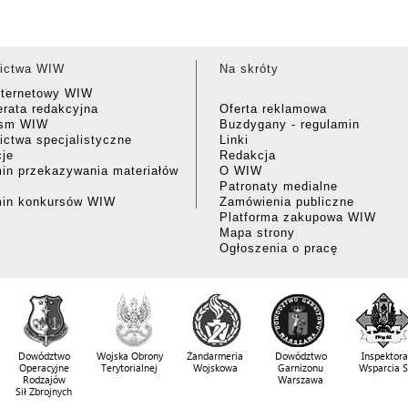
ictwa WIW
Na skróty
nternetowy WIW
rata redakcyjna
Oferta reklamowa
ism WIW
Buzdygany - regulamin
ctwa specjalistyczne
Linki
cje
Redakcja
in przekazywania materiałów
O WIW
Patronaty medialne
min konkursów WIW
Zamówienia publiczne
Platforma zakupowa WIW
Mapa strony
Ogłoszenia o pracę
Dowództwo
Wojska Obrony
Żandarmeria
Dowództwo
Inspektora
Operacyjne
Terytorialnej
Wojskowa
Garnizonu
Wsparcia 
Rodzajów
Warszawa
Sił Zbrojnych