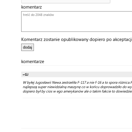
komentarz
Komentarz zostanie opublikowany dopiero po akceptacji 
komentarze
~GJ
W byłej Jugosławii Newa zestrzeliła F-117 a nie f-16 a to spora różnica.P
najlepszą super niewidzialną maszynę co w końcu doprowadziło do wyco
dopiero był by cios w ego amerykanów ale o takim fakcie to dowiedziel