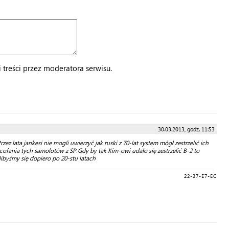
treści przez moderatora serwisu.
30.03.2013, godz. 11:53
rzez lata jankesi nie mogli uwierzyć jak ruski z 70-lat system mógł zestrzelić ich
fania tych samolotów z SP.Gdy by tak Kim-owi udało się zestrzelić B-2 to
ibyśmy się dopiero po 20-stu latach
22-37-E7-EC