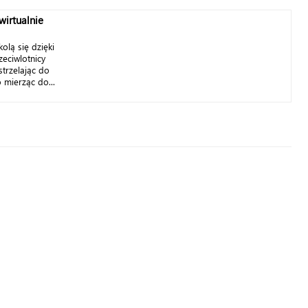
wirtualnie
olą się dzięki
zeciwlotnicy
trzelając do
 mierząc do...