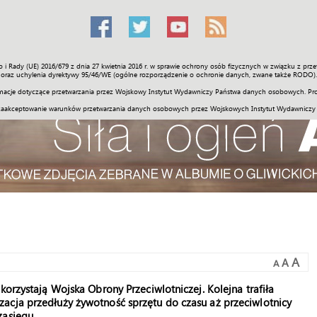
o i Rady (UE) 2016/679 z dnia 27 kwietnia 2016 r. w sprawie ochrony osób fizycznych w związku z 
Świat
Społeczność
Sport
Historia
Galerie
Wideo
ENGLI
oraz uchylenia dyrektywy 95/46/WE (ogólne rozporządzenie o ochronie danych, zwane także RODO).
acje dotyczące przetwarzania przez Wojskowy Instytut Wydawniczy Państwa danych osobowych. Pro
zaakceptowanie warunków przetwarzania danych osobowych przez Wojskowych Instytut Wydawniczy
A
A
A
korzystają Wojska Obrony Przeciwlotniczej. Kolejna trafiła
acja przedłuży żywotność sprzętu do czasu aż przeciwlotnicy
zasięgu.