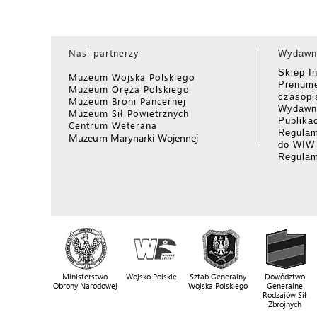
Nasi partnerzy
Wydawn
Sklep I
Muzeum Wojska Polskiego
Prenume
Muzeum Oręża Polskiego
czasop
Muzeum Broni Pancernej
Wydawni
Muzeum Sił Powietrznych
Publika
Centrum Weterana
Regulam
Muzeum Marynarki Wojennej
do WIW
Regula
Ministerstwo
Wojsko Polskie
Sztab Generalny
Dowództwo
Obrony Narodowej
Wojska Polskiego
Generalne
Rodzajów Sił
Zbrojnych