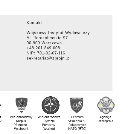
Kontakt
Wojskowy Instytut Wydawniczy
Al. Jerozolimskie 97
00-909 Warszawa
+48 261 849 008
NIP: 701-02-67-116
sekretariat@zbrojni.pl
t
Wielonarodowy
Wielonarodowa
Centrum
Agencja
SZ
Korpus
Dywizja
Szkolenia Sił
Uzbrojenia
Północno-
Północny-
Połączonych
Wschodni
Wschód
NATO (JFTC)