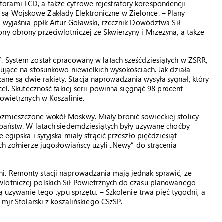
rami LCD, a także cyfrowe rejestratory korespondencji
są Wojskowe Zakłady Elektroniczne w Zielonce. – Plany
– wyjaśnia ppłk Artur Goławski, rzecznik Dowództwa Sił
ny obrony przeciwlotniczej ze Skwierzyny i Mrzeżyna, a także
”. System został opracowany w latach sześćdziesiątych w ZSRR,
rujące na stosunkowo niewielkich wysokościach. Jak działa
e są dwie rakiety. Stacja naprowadzania wysyła sygnał, który
cel. Skuteczność takiej serii powinna sięgnąć 98 procent –
Powietrznych w Koszalinie.
zmieszczone wokół Moskwy. Miały bronić sowieckiej stolicy
 państw. W latach siedemdziesiątych były używane choćby
 egipska i syryjska miały strącić przeszło pięćdziesiąt
ch żołnierze jugosłowiańscy użyli „Newy” do strącenia
i. Remonty stacji naprowadzania mają jednak sprawić, że
lotniczej polskich Sił Powietrznych do czasu planowanego
ą używanie tego typu sprzętu. – Szkolenie trwa pięć tygodni, a
 mjr Stolarski z koszalińskiego CSzSP.