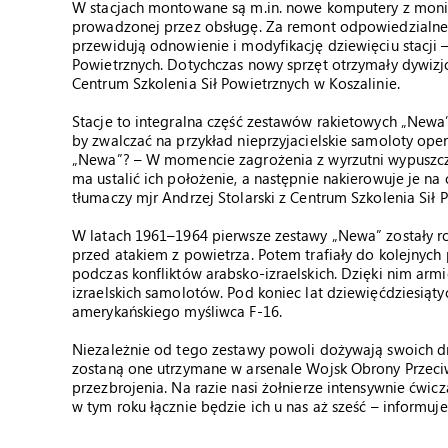
W stacjach montowane są m.in. nowe komputery z monito
prowadzonej przez obsługę. Za remont odpowiedzialne 
przewidują odnowienie i modyfikację dziewięciu stacji 
Powietrznych. Dotychczas nowy sprzęt otrzymały dywizjo
Centrum Szkolenia Sił Powietrznych w Koszalinie.
Stacje to integralna część zestawów rakietowych „Newa
by zwalczać na przykład nieprzyjacielskie samoloty ope
„Newa”? – W momencie zagrożenia z wyrzutni wypuszczan
ma ustalić ich położenie, a następnie nakierowuje je na 
tłumaczy mjr Andrzej Stolarski z Centrum Szkolenia Sił 
W latach 1961–1964 pierwsze zestawy „Newa” zostały ro
przed atakiem z powietrza. Potem trafiały do kolejnych
podczas konfliktów arabsko-izraelskich. Dzięki nim armie
izraelskich samolotów. Pod koniec lat dziewięćdziesiąty
amerykańskiego myśliwca F-16.
Niezależnie od tego zestawy powoli dożywają swoich dn
zostaną one utrzymane w arsenale Wojsk Obrony Przeciw
przezbrojenia. Na razie nasi żołnierze intensywnie ćwicz
w tym roku łącznie będzie ich u nas aż sześć – informuje