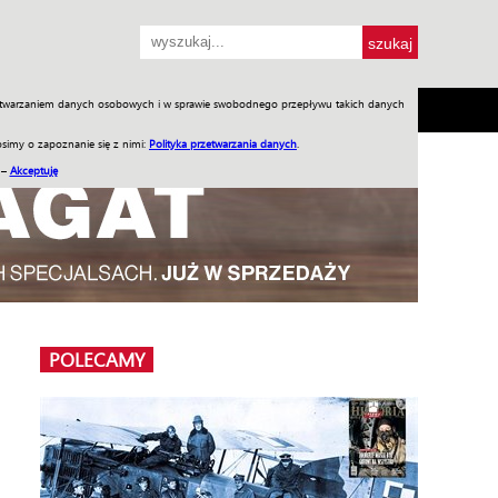
przetwarzaniem danych osobowych i w sprawie swobodnego przepływu takich danych
SH
SKLEP
Jednodniówki
Praca w WIW
simy o zapoznanie się z nimi:
Polityka przetwarzania danych
.
 –
Akceptuję
POLECAMY