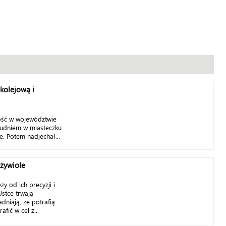
kolejową i
wość w województwie
udniem w miasteczku
ze. Potem nadjechał...
 żywiole
ży od ich precyzji i
Ustce trwają
dniają, że potrafią
afić w cel z...