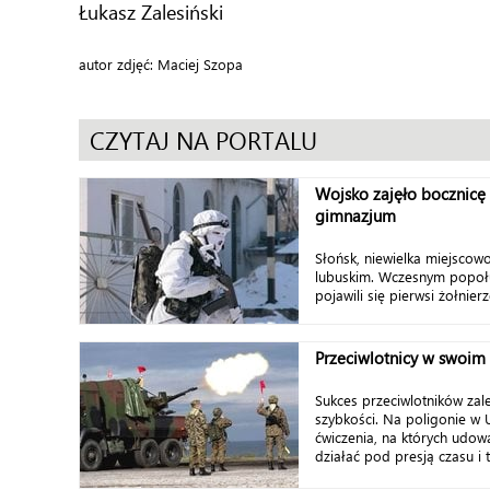
Łukasz Zalesiński
autor zdjęć: Maciej Szopa
CZYTAJ NA PORTALU
Wojsko zajęło bocznicę 
gimnazjum
Słońsk, niewielka miejsco
lubuskim. Wczesnym popoł
pojawili się pierwsi żołnier
Przeciwlotnicy w swoim
Sukces przeciwlotników zale
szybkości. Na poligonie w 
ćwiczenia, na których udowa
działać pod presją czasu i tr