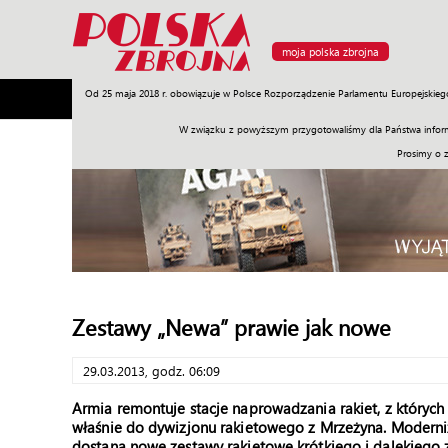
moja polska zbrojna
Od 25 maja 2018 r. obowiązuje w Polsce Rozporządzenie Parlamentu Europejskieg
Armia
Poligon
Sprzęt
Misje
Polityka
Prawo
W związku z powyższym przygotowaliśmy dla Państwa inform
Prosimy o 
Zestawy „Newa” prawie jak nowe
29.03.2013, godz. 06:09
Armia remontuje stacje naprowadzania rakiet, z których 
właśnie do dywizjonu rakietowego z Mrzeżyna. Moderniz
dostaną nowe zestawy rakietowe krótkiego i dalekiego 