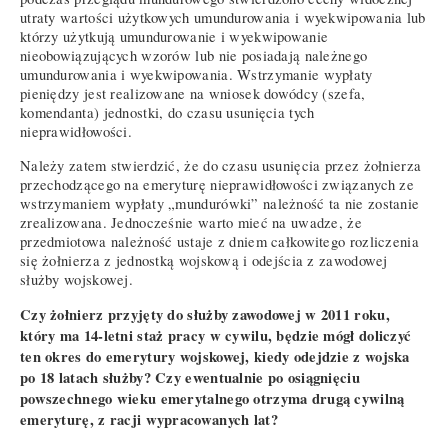
utraty wartości użytkowych umundurowania i wyekwipowania lub
którzy użytkują umundurowanie i wyekwipowanie
nieobowiązujących wzorów lub nie posiadają należnego
umundurowania i wyekwipowania. Wstrzymanie wypłaty
pieniędzy jest realizowane na wniosek dowódcy (szefa,
komendanta) jednostki, do czasu usunięcia tych
nieprawidłowości.
Należy zatem stwierdzić, że do czasu usunięcia przez żołnierza
przechodzącego na emeryturę nieprawidłowości związanych ze
wstrzymaniem wypłaty „mundurówki” należność ta nie zostanie
zrealizowana. Jednocześnie warto mieć na uwadze, że
przedmiotowa należność ustaje z dniem całkowitego rozliczenia
się żołnierza z jednostką wojskową i odejścia z zawodowej
służby wojskowej.
Czy żołnierz przyjęty do służby zawodowej w 2011 roku,
który ma 14-letni staż pracy w cywilu, będzie mógł doliczyć
ten okres do emerytury wojskowej, kiedy odejdzie z wojska
po 18 latach służby? Czy ewentualnie po osiągnięciu
powszechnego wieku emerytalnego otrzyma drugą cywilną
emeryturę, z racji wypracowanych lat?