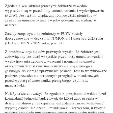
Zgodnie z ww. aktami prawnymi żołnierze zawodowi
wyposażani są w przedmioty umundurowania i wyekwipowania
(PUiW). Jest też im wypłacany równoważnik pieniężny w
zamian za umundurowanie i wyekwipowanie niewydane w
naturze.
Zasady zaopatrywania żołnierzy w PUiW zostały
doprecyzowane w decyzji nr 71/MON z 11 czerwca 2025 roku
(Dz.Urz. MON z 2021 roku, poz. 87).
Z przedstawionych aktów prawnych wynika, że żołnierz jest
zobowiązany posiadać wszystkie przedmioty umundurowania i
wyekwipowania zgodnie z wzorami i normami należności
określonymi w zestawie umundurowania wyjściowego i
galowego, do którego uprawnienie posiada. Jest to weryfikowane
podczas prowadzenia corocznych przeglądów mundurowych
przed wypłatą równoważnika pieniężnego, czyli tzw.
mundurówki
.
Należy także zauważyć, że zgodnie z przepisami dowódca (szef,
komendant) jednostki budżetowej, do której zaopatrzenia w
dziale mundurowym przypisany jest żołnierz, może wstrzymać
wypłatę całości lub części „mundurówki” żołnierzom, u których
podczas przeglądu mundurowego stwierdzono cechy widocznej