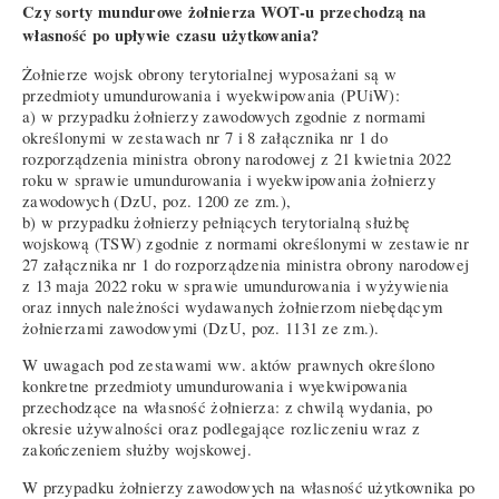
Czy sorty mundurowe żołnierza WOT-u przechodzą na
własność po upływie czasu użytkowania?
Żołnierze wojsk obrony terytorialnej wyposażani są w
przedmioty umundurowania i wyekwipowania (PUiW):
a) w przypadku żołnierzy zawodowych zgodnie z normami
określonymi w zestawach nr 7 i 8 załącznika nr 1 do
rozporządzenia ministra obrony narodowej z 21 kwietnia 2022
roku w sprawie umundurowania i wyekwipowania żołnierzy
zawodowych (DzU, poz. 1200 ze zm.),
b) w przypadku żołnierzy pełniących terytorialną służbę
wojskową (TSW) zgodnie z normami określonymi w zestawie nr
27 załącznika nr 1 do rozporządzenia ministra obrony narodowej
z 13 maja 2022 roku w sprawie umundurowania i wyżywienia
oraz innych należności wydawanych żołnierzom niebędącym
żołnierzami zawodowymi (DzU, poz. 1131 ze zm.).
W uwagach pod zestawami ww. aktów prawnych określono
konkretne przedmioty umundurowania i wyekwipowania
przechodzące na własność żołnierza: z chwilą wydania, po
okresie używalności oraz podlegające rozliczeniu wraz z
zakończeniem służby wojskowej.
W przypadku żołnierzy zawodowych na własność użytkownika po