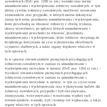
zawodowych (DzU poz. 1200 ze zm.) warunki oraz normy
umundurowania i wyekwipowania żołnierzy zawodowych, w tym
ubiory cywilne żołnierzy zawodowych, możliwość stosowania
zamienników oraz przypadki, w których można dokonywać
zmian tych norm, przedmioty umundurowania i wyekwipowania,
które przechodzą na własność żołnierzy z chwilą wydania,
okresy używalności, po upływie których umundurowanie i
wyekwipowanie przechodzi na własność, przedmioty
umundurowania i wyekwipowania, które żołnierze otrzymują do
bezpłatnego korzystania na czas wykonywania określonych
czynności służbowych, a także organy wojskowe właściwe w
tych sprawach;
b) w sprawie równoważników pieniężnych przysługujących
żołnierzom zawodowym w zamian za umundurowanie i
wyekwipowanie niewydane w naturze (DzU poz. 1204 ze zm.) –
wysokość równoważników pieniężnych przysługujących
żołnierzom zawodowym w zamian za umundurowanie i
wyekwipowanie niewydane w naturze, w tym za czyszczenie
umundurowania i wyekwipowania oraz wykonywanie haftów dla
żołnierzy zawodowych, przypadki i tryb otrzymywania,
zmniejszania, wstrzymywania i wznawiania wypłaty tych
równoważników, warunki, tryb i terminy ich wypłacania, a także
organy właściwe w tych sprawach.