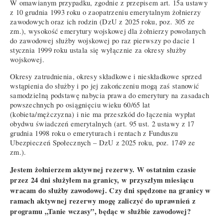
W omawianym przypadku, zgodnie z przepisem art. 15a ustawy
z 10 grudnia 1993 roku o zaopatrzeniu emerytalnym żołnierzy
zawodowych oraz ich rodzin (DzU z 2025 roku, poz. 305 ze
zm.), wysokość emerytury wojskowej dla żołnierzy powołanych
do zawodowej służby wojskowej po raz pierwszy po dacie 1
stycznia 1999 roku ustala się wyłącznie za okresy służby
wojskowej.
Okresy zatrudnienia, okresy składkowe i nieskładkowe sprzed
wstąpienia do służby i po jej zakończeniu mogą zaś stanowić
samodzielną podstawę nabycia prawa do emerytury na zasadach
powszechnych po osiągnięciu wieku 60/65 lat
(kobieta/mężczyzna) i nie ma przeszkód do łączenia wypłat
obydwu świadczeń emerytalnych (art. 95 ust. 2 ustawy z 17
grudnia 1998 roku o emeryturach i rentach z Funduszu
Ubezpieczeń Społecznych – DzU z 2025 roku, poz. 1749 ze
zm.).
Jestem żołnierzem aktywnej rezerwy. W ostatnim czasie
przez 24 dni służyłem na granicy, w przyszłym miesiącu
wracam do służby zawodowej. Czy dni spędzone na granicy w
ramach aktywnej rezerwy mogę zaliczyć do uprawnień z
programu „Tanie wczasy”, będąc w służbie zawodowej?