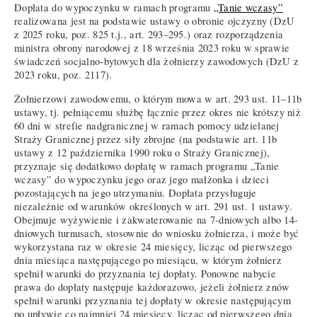
Dopłata do wypoczynku w ramach programu
„Tanie wczasy”
realizowana jest na podstawie ustawy o obronie ojczyzny (DzU
z 2025 roku, poz. 825 t.j., art. 293–295.) oraz rozporządzenia
ministra obrony narodowej z 18 września 2023 roku w sprawie
świadczeń socjalno-bytowych dla żołnierzy zawodowych (DzU z
2023 roku, poz. 2117).
Żołnierzowi zawodowemu, o którym mowa w art. 293 ust. 11–11b
ustawy, tj. pełniącemu służbę łącznie przez okres nie krótszy niż
60 dni w strefie nadgranicznej w ramach pomocy udzielanej
Straży Granicznej przez siły zbrojne (na podstawie art. 11b
ustawy z 12 października 1990 roku o Straży Granicznej),
przyznaje się dodatkowo dopłatę w ramach programu „Tanie
wczasy” do wypoczynku jego oraz jego małżonka i dzieci
pozostających na jego utrzymaniu. Dopłata przysługuje
niezależnie od warunków określonych w art. 291 ust. 1 ustawy.
Obejmuje wyżywienie i zakwaterowanie na 7-dniowych albo 14-
dniowych turnusach, stosownie do wniosku żołnierza, i może być
wykorzystana raz w okresie 24 miesięcy, licząc od pierwszego
dnia miesiąca następującego po miesiącu, w którym żołnierz
spełnił warunki do przyznania tej dopłaty. Ponowne nabycie
prawa do dopłaty następuje każdorazowo, jeżeli żołnierz znów
spełnił warunki przyznania tej dopłaty w okresie następującym
po upływie co najmniej 24 miesięcy, licząc od pierwszego dnia