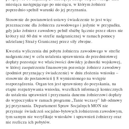
miesiąca następującego po miesiącu, w którym żołnierz
poprzednio spełnił warunki do jej przyznania.
Stosownie do postanowień ustawy świadczenie to jest więc
przeznaczone dla żołnierza zawodowego i jedynie w przypadku,
gdy jako żołnierz zawodowy pełnił służbę łącznie przez okres nie
krótszy niż 60 dni w strefie nadgranicznej w ramach pomocy
udzielanej Straży Granicznej przez siły zbrojne.
Kwestia wyliczenia dni pobytu żołnierza zawodowego w strefie
nadgranicznej w celu ustalenia uprawnienia do przedmiotowej
dopłaty pozostaje we właściwości dowódcy jednostki wojskowej,
w której zaopatrzeniu finansowym pozostaje żołnierz zawodowy
(podmiot przyznający świadczenie) w dniu złożenia wniosku –
stosownie do postanowień § 8 wymienionego na wstępie
rozporządzenia. Organ ten jest uprawniony do pozyskania, na
etapie rozpatrywania wniosku, wszelkich informacji koniecznych
do ustalenia uprawnień i przyznania danemu żołnierzowi dopłaty
do wypoczynku w ramach programu „Tanie wczasy” lub odmowy
jej przyznania. Departament Spraw Socjalnych MON nie
przyznaje świadczeń socjalno-bytowych żołnierzom zawodowym,
tym samym nie weryfikuje wniosków i uprawnień żołnierzy oraz
nie rozlicza ich pobytów.