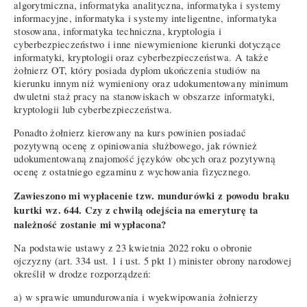
algorytmiczna, informatyka analityczna, informatyka i systemy
informacyjne, informatyka i systemy inteligentne, informatyka
stosowana, informatyka techniczna, kryptologia i
cyberbezpieczeństwo i inne niewymienione kierunki dotyczące
informatyki, kryptologii oraz cyberbezpieczeństwa. A także
żołnierz OT, który posiada dyplom ukończenia studiów na
kierunku innym niż wymieniony oraz udokumentowany minimum
dwuletni staż pracy na stanowiskach w obszarze informatyki,
kryptologii lub cyberbezpieczeństwa.
Ponadto żołnierz kierowany na kurs powinien posiadać
pozytywną ocenę z opiniowania służbowego, jak również
udokumentowaną znajomość języków obcych oraz pozytywną
ocenę z ostatniego egzaminu z wychowania fizycznego.
Zawieszono mi wypłacenie tzw. mundurówki z powodu braku
kurtki wz. 644. Czy z chwilą odejścia na emeryturę ta
należność zostanie mi wypłacona?
Na podstawie ustawy z 23 kwietnia 2022 roku o obronie
ojczyzny (art. 334 ust. 1 i ust. 5 pkt 1) minister obrony narodowej
określił w drodze rozporządzeń:
a) w sprawie umundurowania i wyekwipowania żołnierzy