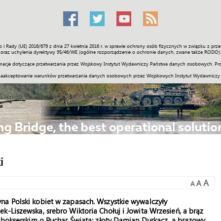
o i Rady (UE) 2016/679 z dnia 27 kwietnia 2016 r. w sprawie ochrony osób fizycznych w związku z 
Świat
Społeczność
Sport
Historia
Galerie
Wideo
ENGLI
oraz uchylenia dyrektywy 95/46/WE (ogólne rozporządzenie o ochronie danych, zwane także RODO).
acje dotyczące przetwarzania przez Wojskowy Instytut Wydawniczy Państwa danych osobowych. Pro
zaakceptowanie warunków przetwarzania danych osobowych przez Wojskowych Instytut Wydawniczy
i
A
A
A
na Polski kobiet w zapasach. Wszystkie wywalczyły
k-Liszewska, srebro Wiktoria Chołuj i Jowita Wrzesień, a brąz
u bokserskim o Puchar Świata: złoty Damian Durkacz, a brązowy