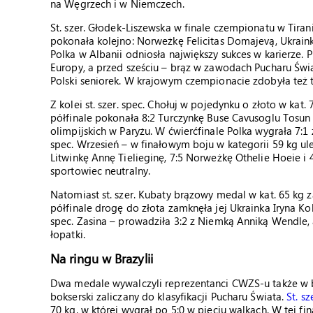
na Węgrzech i w Niemczech.
St. szer. Głodek-Liszewska w finale czempionatu w Tirani
pokonała kolejno: Norweżkę Felicitas Domajevą, Ukrain
Polka w Albanii odniosła największy sukces w karierze. 
Europy, a przed sześciu – brąz w zawodach Pucharu Świat
Polski seniorek. W krajowym czempionacie zdobyła też 
Z kolei st. szer. spec. Chołuj w pojedynku o złoto w kat
półfinale pokonała 8:2 Turczynkę Buse Cavusoglu Tosun
olimpijskich w Paryżu. W ćwierćfinale Polka wygrała 7:1 
spec. Wrzesień – w finałowym boju w kategorii 59 kg ul
Litwinkę Annę Tielieginę, 7:5 Norweżkę Othelie Hoeie i 4
sportowiec neutralny.
Natomiast st. szer. Kubaty brązowy medal w kat. 65 kg 
półfinale drogę do złota zamknęła jej Ukrainka Iryna Ko
spec. Zasina – prowadziła 3:2 z Niemką Anniką Wendle, a
łopatki.
Na ringu w Brazylii
Dwa medale wywalczyli reprezentanci CWZS-u także w bra
bokserski zaliczany do klasyfikacji Pucharu Świata.
St. s
70 kg, w której wygrał po 5:0 w pięciu walkach. W tej 