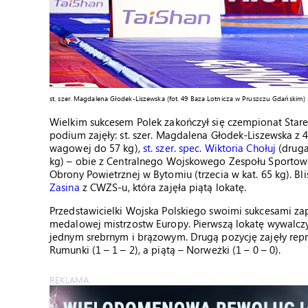
st. szer. Magdalena Głodek-Liszewska (fot.
49 Baza Lotnicza w Pruszczu Gdańskim)
Wielkim sukcesem Polek zakończył się czempionat Stare
podium zajęły: st. szer. Magdalena Głodek-Liszewska z 
wagowej do 57 kg),
st. szer. spec. Wiktoria Chołuj
(druga
kg) – obie z Centralnego Wojskowego Zespołu Sportow
Obrony Powietrznej w Bytomiu (trzecia w kat. 65 kg). Bl
Zasina
z CWZS-u, która zajęła piątą lokatę.
Przedstawicielki Wojska Polskiego swoimi sukcesami zape
medalowej mistrzostw Europy. Pierwszą lokatę wywalczył
jednym srebrnym i brązowym. Drugą pozycję zajęły reprez
Rumunki (1 – 1 – 2), a piątą – Norweżki (1 – 0 – 0).
REKLAMA