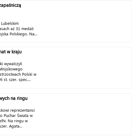
zapaśniczą
 Lubelskim
asach aż 31 medali
jska Polskiego. Na...
mat w kraju
ki wywalczyli
o Wojskowego
trzostwach Polski w
st. szer. spec....
wych na ringu
skowi reprezentanci
 o Puchar Świata w
elhi. Na ringu w
szer. Agata...