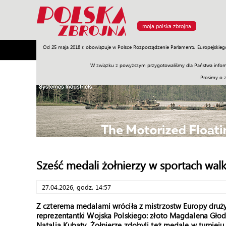
moja polska zbrojna
Od 25 maja 2018 r. obowiązuje w Polsce Rozporządzenie Parlamentu Europejskieg
Armia
Poligon
Sprzęt
Misje
Polityka
Prawo
W związku z powyższym przygotowaliśmy dla Państwa inform
Prosimy o 
Sześć medali żołnierzy w sportach walk
27.04.2026, godz. 14:57
Z czterema medalami wróciła z mistrzostw Europy druży
reprezentantki Wojska Polskiego: złoto Magdalena Głode
Natalia Kubaty. Żołnierze zdobyli też medale w turniej