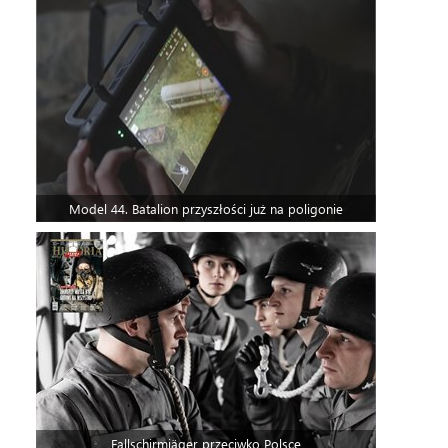
Model 44. Batalion przyszłości już na poligonie
Fallschirmjäger przeciwko Polsce