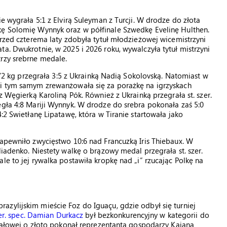
e wygrała 5:1 z Elvirą Suleyman z Turcji. W drodze do złota
kę Solomię Wynnyk oraz w półfinale Szwedkę Evelinę Hulthen.
Przed czterema laty zdobyła tytuł młodzieżowej wicemistrzyni
a. Dwukrotnie, w 2025 i 2026 roku, wywalczyła tytuł mistrzyni
trzy srebrne medale.
. 72 kg przegrała 3:5 z Ukrainką Nadią Sokolovską. Natomiast w
 i tym samym zrewanżowała się za porażkę na igrzyskach
z Węgierką Karoliną Pók. Również z Ukrainką przegrała st. szer.
egła 4:8 Mariji Wynnyk. W drodze do srebra pokonała zaś 5:0
:2 Swietłanę Lipatawę, która w Tiranie startowała jako
zapewniło zwycięstwo 10:6 nad Francuzką Iris Thiebaux. W
liadenko. Niestety walkę o brązowy medal przegrała st. szer.
le to jej rywalka postawiła kropkę nad „i” rzucając Polkę na
zylijskim mieście Foz do Iguaçu, gdzie odbył się turniej
zer. spec. Damian Durkacz
był bezkonkurencyjny w kategorii do
finałowej o złoto pokonał reprezentanta gospodarzy Kaiana