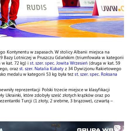
go Kontynentu w zapasach. W stolicy Albanii miejsca na
49 Bazy Lotniczej w Pruszczu Gdańskim (triumfowała w kategorii
 w kat. 72 kg) i
st. szer. spec. Jowita Wrzesień
(druga w kat. 59
ego, oraz
st. szer. Natalia Kubaty
z 34 Dywizjonu Rakietowego
isko medalu w kategorii 53 kg była też
st. szer. spec. Roksana
wniły reprezentacji Polski trzecie miejsce w klasyfikacji
y Ukrainki, które zdobyły sześć złotych krążków oraz po
entantki Turcji (1 złoty, 2 srebrne, 3 brązowe), czwartą –