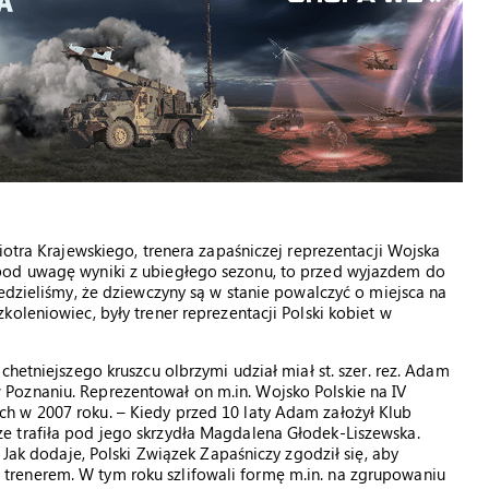
iotra Krajewskiego, trenera zapaśniczej reprezentacji Wojska
pod uwagę wyniki z ubiegłego sezonu, to przed wyjazdem do
edzieliśmy, że dziewczyny są w stanie powalczyć o miejsca na
oleniowiec, były trener reprezentacji Polski kobiet w
chetniejszego kruszcu olbrzymi udział miał st. szer. rez. Adam
Poznaniu. Reprezentował on m.in. Wojsko Polskie na IV
h w 2007 roku. – Kiedy przed 10 laty Adam założył Klub
e trafiła pod jego skrzydła Magdalena Głodek-Liszewska.
 Jak dodaje, Polski Związek Zapaśniczy zgodził się, aby
renerem. W tym roku szlifowali formę m.in. na zgrupowaniu