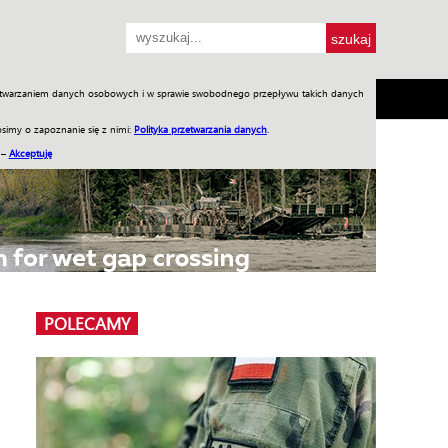
przetwarzaniem danych osobowych i w sprawie swobodnego przepływu takich danych
SH
SKLEP
Jednodniówki
Praca w WIW
simy o zapoznanie się z nimi:
Polityka przetwarzania danych
.
 –
Akceptuję
POLECAMY