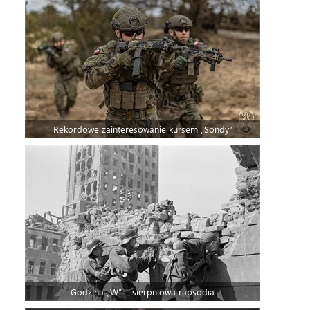
Rekordowe zainteresowanie kursem „Sondy”
Godzina „W” – sierpniowa rapsodia