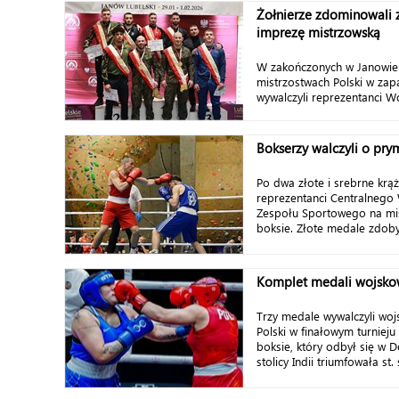
Żołnierze zdominowali 
imprezę mistrzowską
W zakończonych w Janowie
mistrzostwach Polski w zap
wywalczyli reprezentanci Wo
Bokserzy walczyli o pry
Po dwa złote i srebrne krąż
reprezentanci Centralneg
Zespołu Sportowego na mis
boksie. Złote medale zdobyli 
Komplet medali wojsko
Trzy medale wywalczyli woj
Polski w finałowym turnieju
boksie, który odbył się w D
stolicy Indii triumfowała st. 