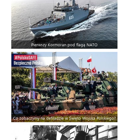
Pierwszy Kormoran pod flagą NATO
Co zobaczymy na defiladzie w Święto Wojska Polskiego?