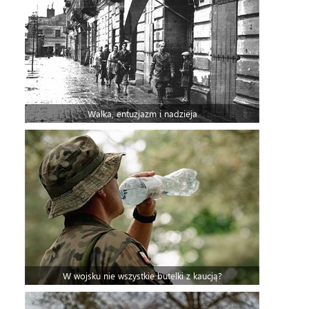
Walka, entuzjazm i nadzieja
W wojsku nie wszystkie butelki z kaucją?