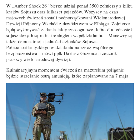
W „Amber Shock 26” bierze udział ponad 3500 żołnierzy z kilku
krajów Sojuszu oraz kilkaset pojazdów. Wszyscy na czas
majowych ćwiczeń zostali podporządkowani Wielonarodowej
Dywizji Północny Wschód z dowództwem w Elblągu. Żołnierze
będą wykonywać zadania taktyczno-ogniowe, które dla jednostek
sojuszniczych są m.in. treningiem współdziałania. – Manewry są
także demonstracją jedności członków Sojuszu
Północnoatlantyckiego w działaniu na rzecz wspólnego
bezpieczeństwa – mówi ppłk Dariusz Guzenda, rzecznik
prasowy wielonarodowej dywizji.
Kulminacyjnym momentem ćwiczeń na mazurskim poligonie
będzie strzelanie ostrą amunicją, które zaplanowano na 7 maja.