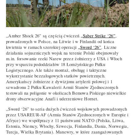
„Amber Shock 26” są częścią ćwiczeń
„Saber Strike ‘26”
,
prowadzonych w Polsce, na Litwie i w Finlandii od końca
kwietnia w ramach szerokiej operacji
„Sword ‘26”
. Liczne
działania sojuszniczych wojsk na terenie Polski obejmowały
m.in. forsowanie rzeki Narew przez żołnierzy z USA i Włoch
przy wsparciu pododdziałów 18 Łomżyńskiego Pułku
Logistycznego. Ale także montaż, obsługę i taktyczne
wykorzystanie bezzałogowych statków powietrznych.
Amerykańscy żołnierze z dywizjonu artylerii polowej i 1
szwadronu 2 Pułku Kawalerii Armii Stanów Zjednoczonych
testowali na poligonie w okolicach Bemowa Piskiego niewielkie
drony obserwacyjne Anafi i uderzeniowe Hornet.
„Sword ‘26” to seria dużych ćwiczeń wojskowych prowadzonych
przez USAREUR-AF (Armia Stanów Zjednoczonych w Europie i
Afryce) we współpracy z 11 państwami NATO (Polska, Litwa,
Estonia, Niemcy, Włochy, Szwecja, Finlandia, Dania, Norwegia,
Turcja, Wielka Brytania). Manewry, w które zaangażowanych