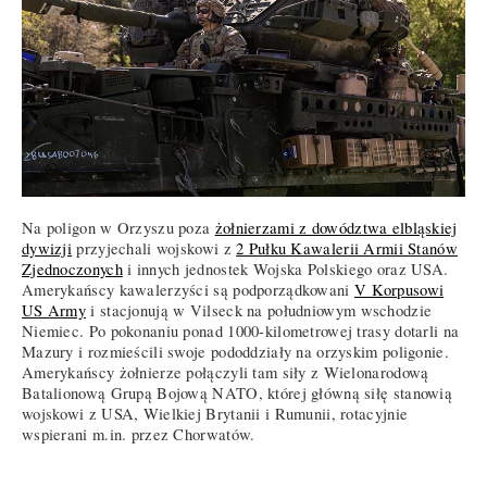
Na poligon w Orzyszu poza
żołnierzami z dowództwa elbląskiej
dywizji
przyjechali wojskowi z
2 Pułku Kawalerii Armii Stanów
Zjednoczonych
i innych jednostek Wojska Polskiego oraz USA.
Amerykańscy kawalerzyści są podporządkowani
V Korpusowi
US Army
i stacjonują w Vilseck na południowym wschodzie
Niemiec. Po pokonaniu ponad 1000-kilometrowej trasy dotarli na
Mazury i rozmieścili swoje pododdziały na orzyskim poligonie.
Amerykańscy żołnierze połączyli tam siły z Wielonarodową
Batalionową Grupą Bojową NATO, której główną siłę stanowią
wojskowi z USA, Wielkiej Brytanii i Rumunii, rotacyjnie
wspierani m.in. przez Chorwatów.