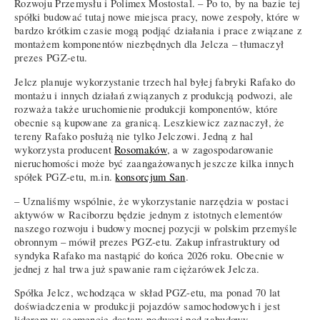
Rozwoju Przemysłu i Polimex Mostostal. – Po to, by na bazie tej
spółki budować tutaj nowe miejsca pracy, nowe zespoły, które w
bardzo krótkim czasie mogą podjąć działania i prace związane z
montażem komponentów niezbędnych dla Jelcza – tłumaczył
prezes PGZ-etu.
Jelcz planuje wykorzystanie trzech hal byłej fabryki Rafako do
montażu i innych działań związanych z produkcją podwozi, ale
rozważa także uruchomienie produkcji komponentów, które
obecnie są kupowane za granicą. Leszkiewicz zaznaczył, że
tereny Rafako posłużą nie tylko Jelczowi. Jedną z hal
wykorzysta producent
Rosomaków
, a w zagospodarowanie
nieruchomości może być zaangażowanych jeszcze kilka innych
spółek PGZ-etu, m.in.
konsorcjum San
.
– Uznaliśmy wspólnie, że wykorzystanie narzędzia w postaci
aktywów w Raciborzu będzie jednym z istotnych elementów
naszego rozwoju i budowy mocnej pozycji w polskim przemyśle
obronnym – mówił prezes PGZ-etu. Zakup infrastruktury od
syndyka Rafako ma nastąpić do końca 2026 roku. Obecnie w
jednej z hal trwa już spawanie ram ciężarówek Jelcza.
Spółka Jelcz, wchodząca w skład PGZ-etu, ma ponad 70 lat
doświadczenia w produkcji pojazdów samochodowych i jest
liderem w segmencie dostaw podwozi pod zabudowy