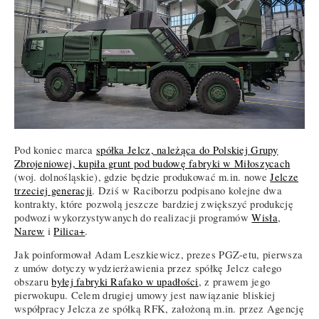
Pod koniec marca
spółka Jelcz, należąca do Polskiej Grupy
Zbrojeniowej, kupiła grunt pod budowę fabryki w Miłoszycach
(woj. dolnośląskie), gdzie będzie produkować m.in. nowe
Jelcze
trzeciej generacji
. Dziś w Raciborzu podpisano kolejne dwa
kontrakty, które pozwolą jeszcze bardziej zwiększyć produkcję
podwozi wykorzystywanych do realizacji programów
Wisła
,
Narew
i
Pilica+
.
Jak poinformował Adam Leszkiewicz, prezes PGZ-etu, pierwsza
z umów dotyczy wydzierżawienia przez spółkę Jelcz całego
obszaru
byłej fabryki Rafako w upadłości
, z prawem jego
pierwokupu. Celem drugiej umowy jest nawiązanie bliskiej
współpracy Jelcza ze spółką RFK, założoną m.in. przez Agencję