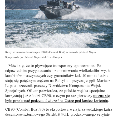
Kutry szturmowo-desantowych CB90 (Combat Boat) w barwach polskich Wojsk
Specjalnych
(fot. Michał Wajnchold / FoxTwo.pl)
– Mówi się, że to pływające transportery opancerzone. Po
odpowiednim przygotowaniu i zamontowaniu wielkokalibrowych
karabinów maszynowych czy granatników kal. 40 mm te łodzie
stają się potężnym orężem na Bałtyku – przyznaje ppłk Mariusz
Łapeta, rzecznik prasowy Dowództwa Komponentu Wojsk
Specjalnych. Oficer potwierdza, że polskie wojska specjalne
korzystają już z łodzi CB90, o czym po raz pierwszy
można się
było przekonać podczas ćwiczeń w Ustce pod koniec kwietnia
.
CB90 (Combat Boat 90) to eksportowa wersja szwedzkiego kutra
desantowo-szturmowego Stridsbåt 90H, produkowanego seryjnie