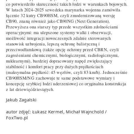
co potwierdziło skuteczność takich łodzi w warunkach bojowych.
W latach 2024–2025 szwedzka marynarka wojenna zamówiła
łącznie 32 kutry CB90HSM, czyli zmodernizowaną wersję
CB90, znaną również jako CB90NG (Next Generation).
Przewyższa ona starszy typ przede wszystkim zdolnościami
operacyjnymi: ma ulepszone systemy walki i obserwacji,
możliwość integracji nowoczesnych zdalnie sterowanych
stanowisk uzbrojenia, lepszą ochronę balistyczną i
przeciwodłamkową (także opcję ochrony przed CBRN, czyli
zagrożeniami chemicznymi, biologicznymi, radiologicznymi,
nuklearnymi), bardziej dopracowany napęd zwiększający
stabilność i komfort pracy przy dużych prędkościach
(maksymalna prędkość: 45 węzłów, czyli 83 km/h). Jednocześnie
CB90HSM/NG zachowuje te same podstawowe wymiary i
koncepcję szybkiej łodzi uderzeniowej co oryginalna konstrukcja
z lat dziewięćdziesiątych.
Jakub Zagalski
autor zdjęć: Łukasz Kermel, Michał Wajnchold /
FoxTwo.pl