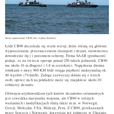
Nowe opancerzone CB90 (fot.
Łukasz Kermel
)
Łódź CB90 doczekała się wielu wersji, które różnią się głównie
wyposażeniem, przeznaczeniem (transport i desant, ratownictwo,
dowodzenie itp.) i poziomem ochrony. Firma SAAB (producent)
podaje, że na świecie operuje ponad 250 takich jednostek. CB90
ma około 16 m długości i 3,8 m szerokości. Napędzana dwoma
silnikami o mocy 900 KM łódź osiąga prędkość maksymalną ok.
40 węzłów (74 km/h). Załoga zazwyczaj składa się z trzech
osób, oprócz nich na pokładzie może się znajdować około 20
żołnierzy desantu.
Głównym użytkownikiem tych kutrów desantowo-szturmowych
jest szwedzka marynarka wojenna, ale CB90 w różnych
wariantach i modyfikacjach służą także m.in. w Norwegii,
Grecji, Meksyku, USA, Malezji, Peru. Z CB90, przekazanych
przez Szwecję i Norwegię, korzystają też żołnierze w Ukrainie,