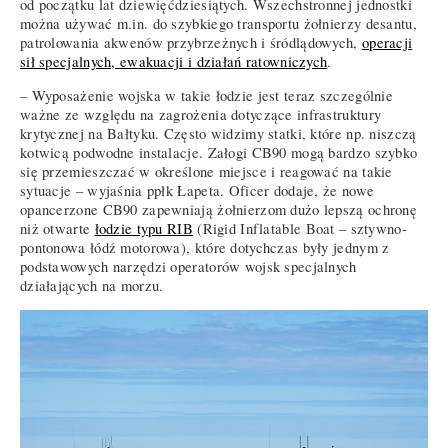
od początku lat dziewięćdziesiątych. Wszechstronnej jednostki
można używać m.in. do szybkiego transportu żołnierzy desantu,
patrolowania akwenów przybrzeżnych i śródlądowych,
operacji
sił specjalnych, ewakuacji i działań ratowniczych
.
– Wyposażenie wojska w takie łodzie jest teraz szczególnie
ważne ze względu na zagrożenia dotyczące infrastruktury
krytycznej na Bałtyku. Często widzimy statki, które np. niszczą
kotwicą podwodne instalacje. Załogi CB90 mogą bardzo szybko
się przemieszczać w określone miejsce i reagować na takie
sytuacje – wyjaśnia ppłk Łapeta. Oficer dodaje, że nowe
opancerzone CB90 zapewniają żołnierzom dużo lepszą ochronę
niż otwarte
łodzie typu RIB
(Rigid Inflatable Boat – sztywno-
pontonowa łódź motorowa), które dotychczas były jednym z
podstawowych narzędzi operatorów wojsk specjalnych
działających na morzu.